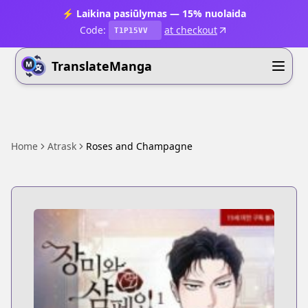
⚡ Laikina pasiūlymas — 15% nuolaida
Code:
at checkout
T1P15VV
TranslateManga
Home
Atrask
Roses and Champagne