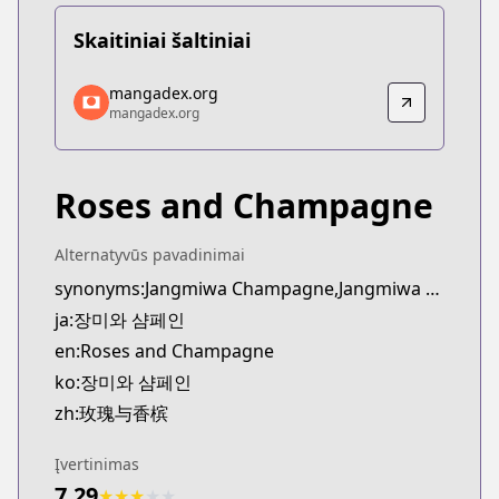
Skaitiniai šaltiniai
mangadex.org
mangadex.org
mangadex.org
mangadex.org
https://mangadex.org/title/b92b3fbd-c0f0-4d70-b
Roses and Champagne
Alternatyvūs pavadinimai
synonyms:Jangmiwa Champagne,Jangmiwa Syampein
ja:장미와 샴페인
en:Roses and Champagne
ko:장미와 샴페인
zh:玫瑰与香槟
Įvertinimas
7.29
★
★
★
★
★