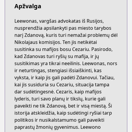
Apžvalga
Leewonas, vargšas advokatas iš Rusijos,
nusprendžia apsilankyti pas miesto tarybos
narį Zdanovą, kuris turi nemažai problemų dėl
Nikolajaus komisijos. Ten jis netikėtai
susitinka su mafijos bosu Cezariu. Pasirodo,
kad Zdanovas turi ryšių su mafija, ir jų
susitikimas yra tikrai neeilinis. Leewonas, nors
ir neturtingas, stengiasi išsiaiškinti, kas
vyksta, ir kaip jis gali padėti Zdanovui. Tačiau,
kai jis susiduria su Cezariu, situacija tampa
dar sudėtingesnė. Cezaris, kaip mafijos
lyderis, turi savo planų ir tikslų, kurie gali
paveikti ne tik Zdanovą, bet ir visą miestą. Ši
istorija atskleidžia, kaip sudėtingi ryšiai tarp
politikos ir nusikalstamumo gali paveikti
paprastų žmonių gyvenimus. Leewono