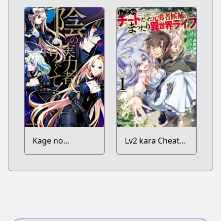
Kage no
Lv2 kara Cheat
Jitsuryokusha ni
datta
Naritakute!
Motoyuusha
Kouho no
Mattari Isekai
Life