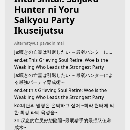
https://comic-walker.com/contents/detail/KDCW
Hunter ni Yoru
Kitsu
Kitsu
Saikyou Party
https://kitsu.app/manga/56143
Ikuseijutsu
MangaUpdates
MangaUpdates
https://www.mangaupdates.com/series.html?id=1
Alternatyvūs pavadinimai
novelUpdates
ja:嘆きの亡霊は引退したい ～最弱ハンターによる最強パーティ育成術～
novelUpdates
en:Let This Grieving Soul Retire! Woe Is the
https://www.novelupdates.com/series/strange-gri
Weakling Who Leads the Strongest Party
Book☆Walker
ja:嘆きの亡霊は引退したい ～最弱ハンターによ
Book☆Walker
る最強パーティ育成術～
https://bookwalker.jp/series/223826/list
en:Let this Grieving Soul Retire: Woe is the
Official English
Weakling Who Leads the Strongest Party
Official English
ko:비탄의 망령은 은퇴하고 싶어 ~최약 헌터에 의
https://yenpress.com/series/let-this-grieving-soul
한 최강 파티 육성술~
zh:叹息的亡灵好想隐退~最弱猎手的最强队伍养
成术~