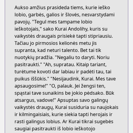
Aukso amžius prasideda tiems, kurie ieško
lobio, garbės, galios ir šlovės, nesvarstydami
pavojų. "Tegul mes tampame lobio
ieškotojais," sako Kurai Andolihy, kuris su
vaikystės draugais prisiekė tapti stipriausiu.
Tačiau jo pirmosios kelionės metu jis
supranta, kad neturi talento. Bet tai tik
nuotykių pradžia. "Negaliu to daryti. Noriu
pasitraukti." "Ah, supratau. Kitaip tariant,
turėtume kovoti dar labiau ir padėti tau, tai
puikus iššūkis." "Nesijaudink, Kurai. Mes tave
apsaugosime!" "O, palauk. Jei žengsi ten,
spąstai tave sunaikins be jokio pėdsako. Būk
atsargus, vadove!" Apsuptas savo galingų
vaikystės draugų, Kurai susiduria su naujokais
ir kilmingaisiais, kurie siekia tapti herojais ir
rasti galingus lobius. Ar Kurai tikrai sugebės
saugiai pasitraukti iš lobio ieškotojo