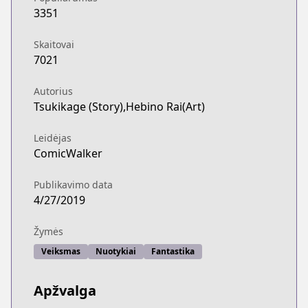
3351
Skaitovai
7021
Autorius
Tsukikage (Story),Hebino Rai(Art)
Leidėjas
ComicWalker
Publikavimo data
4/27/2019
Žymės
Veiksmas
Nuotykiai
Fantastika
Apžvalga