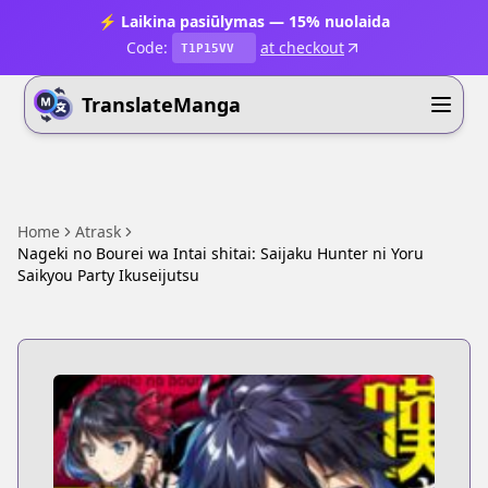
⚡ Laikina pasiūlymas — 15% nuolaida
Code:
at checkout
T1P15VV
TranslateManga
Home
Atrask
Nageki no Bourei wa Intai shitai: Saijaku Hunter ni Yoru
Saikyou Party Ikuseijutsu