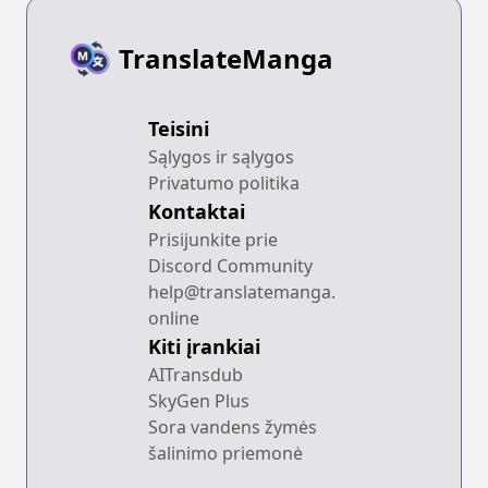
TranslateManga
Teisini
Sąlygos ir sąlygos
Privatumo politika
Kontaktai
Prisijunkite prie
Discord Community
help@translatemanga.
online
Kiti įrankiai
AITransdub
SkyGen Plus
Sora vandens žymės
šalinimo priemonė