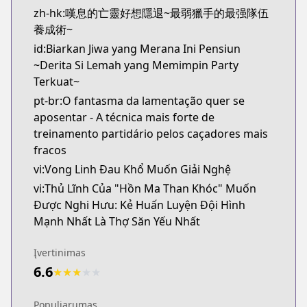
zh-hk:嘆息的亡靈好想隱退~最弱獵手的最强隊伍
養成術~
id:Biarkan Jiwa yang Merana Ini Pensiun
~Derita Si Lemah yang Memimpin Party
Terkuat~
pt-br:O fantasma da lamentação quer se
aposentar - A técnica mais forte de
treinamento partidário pelos caçadores mais
fracos
vi:Vong Linh Đau Khổ Muốn Giải Nghệ
vi:Thủ Lĩnh Của "Hồn Ma Than Khóc" Muốn
Được Nghi Hưu: Kẻ Huấn Luyện Đội Hình
Mạnh Nhất Là Thợ Săn Yếu Nhất
Įvertinimas
6.6
★
★
★
★
★
Populiarumas