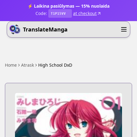
⚡ Laikina pasiūlymas — 15% nuolaida
Code:
at checkout
T1P15VV
TranslateManga
Home
Atrask
High School DxD