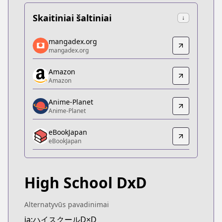
Skaitiniai šaltiniai
↓
mangadex.org
mangadex.org
mangadex.org
mangadex.org
https://mangadex.org/title/9c5d8dd6-4dce-4f07-a
Amazon
Amazon
Amazon
Amazon
https://www.amazon.co.jp/dp/B0755SZ9Q6
Anime-Planet
Anime-Planet
Anime-Planet
Anime-Planet
eBookJapan
https://www.anime-planet.com/manga/high-schoo
eBookJapan
eBookJapan
eBookJapan
https://ebookjapan.yahoo.co.jp/books/124157/
High School DxD
Kitsu
Kitsu
https://kitsu.app/manga/1641
Alternatyvūs pavadinimai
CDJapan
ja:ハイスクールD×D