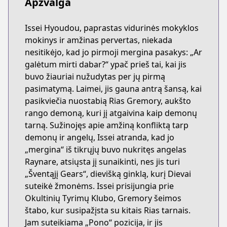
Apžvalga
Issei Hyoudou, paprastas vidurinės mokyklos
mokinys ir amžinas pervertas, niekada
nesitikėjo, kad jo pirmoji mergina pasakys: „Ar
galėtum mirti dabar?“ ypač prieš tai, kai jis
buvo žiauriai nužudytas per jų pirmą
pasimatymą. Laimei, jis gauna antrą šansą, kai
pasikviečia nuostabią Rias Gremory, aukšto
rango demoną, kuri jį atgaivina kaip demonų
tarną. Sužinojęs apie amžiną konfliktą tarp
demonų ir angelų, Issei atranda, kad jo
„mergina“ iš tikrųjų buvo nukritęs angelas
Raynare, atsiųsta jį sunaikinti, nes jis turi
„Šventąjį Gears“, dievišką ginklą, kurį Dievai
suteikė žmonėms. Issei prisijungia prie
Okultinių Tyrimų Klubo, Gremory šeimos
štabo, kur susipažįsta su kitais Rias tarnais.
Jam suteikiama „Pono“ pozicija, ir jis