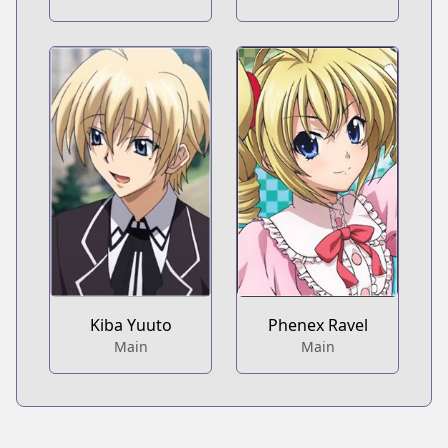
Kiba Yuuto
Phenex Ravel
Main
Main