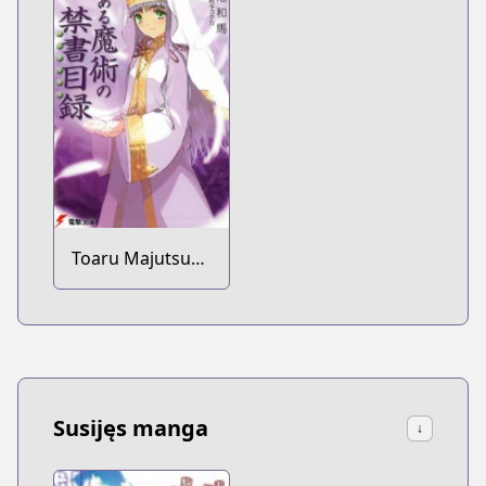
Toaru Majutsu
no Index
Susijęs manga
↓