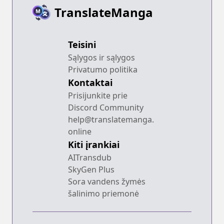
TranslateManga
Teisini
Sąlygos ir sąlygos
Privatumo politika
Kontaktai
Prisijunkite prie
Discord Community
help@translatemanga.
online
Kiti įrankiai
AITransdub
SkyGen Plus
Sora vandens žymės
šalinimo priemonė