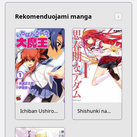
Rekomenduojami manga
↓
Ichiban Ushiro
Shishunki na
no Daimaou
Adam: Evil Eyes