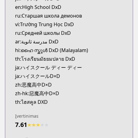
CDJapan
en:High School DxD
https://www.anime-planet.com/manga/https://ww
ru:Старшая школа демонов
MangaUpdates
vi:Trường Trung Học DxD
MangaUpdates
ru:Cредней школы DxD
https://www.mangaupdates.com/series.html?id=6
novelUpdates
ar:مدرسة ثانوية DxD
novelUpdates
hi:ഹൈ സ്കൂൾ DxD (Malayalam)
https://www.novelupdates.com/series/high-schoo
th:โรงเรียนมัธยมปลาย DxD
Book☆Walker
ja:ハイスクール ディー ディー
Book☆Walker
ja:ハイスクールD×D
https://bookwalker.jp/series/1362/list
zh:恶魔高中D×D
Official English
Official English
zh-hk:惡魔高中D×D
https://yenpress.com/high-school-dxd/
th:ไฮสคูล DXD
Įvertinimas
7.61
★
★
★
★
★