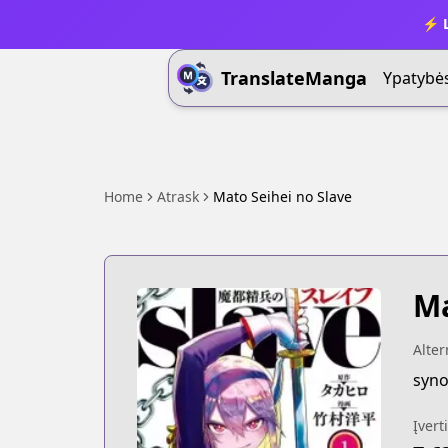
⚡ L
TranslateManga
Ypatybė
Home
Atrask
Mato Seihei no Slave
Ma
Alte
syno
Įvert