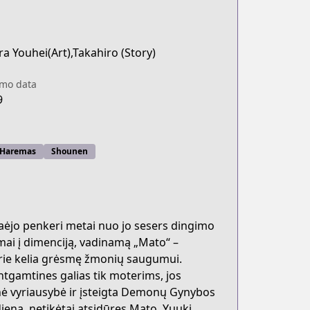
 Youhei(Art),Takahiro (Story)
imo data
9
Haremas
Shounen
aėjo penkeri metai nuo jo sesers dingimo
imai į dimenciją, vadinamą „Mato“ –
urie kelia grėsmę žmonių saugumui.
antgamtines galias tik moterims, jos
inė vyriausybė ir įsteigta Demonų Gynybos
ieną, netikėtai atsidūręs Mato, Yuuki