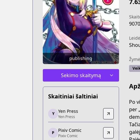
7.6
Skait
907
Leidė
Sho
publishing
Žymė
Vei
Sekimo skaitymą
Apž
Skaitiniai šaltiniai
Po v
Yen Press
per 
Yen Press
Y
Yen Press
demo
Yen Press
https://yenpress.com/series/chained-s
Tači
Pixiv Comic
Pixiv Comic
galė
P
Pixiv Comic
Pixiv Comic
Pajė