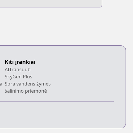
Kiti įrankiai
AITransdub
SkyGen Plus
a.
Sora vandens žymės
šalinimo priemonė