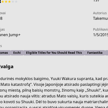
197
3
★
★
★
★
★
ovai
Autorius
08
Takemura
jas
Publikav
unen Jump+
1/5/201
s
ksmas
Ecchi
Eligible Titles for You Should Read This
Fantastika
valga
idurinės mokyklos baigimo, Yuuki Wakura supranta, kad pr
„Mato katastrofą“. Visoje Japonijoje atsirado paslaptingi įėj
nų miestą, pilną baisių monstrų, žinomų kaip „Shuuki“, k
oldier
au atsirado nauja viltis: atradus Mato vaisių, kuris suteikia 
jo kovoti su Shuuki. Dėl to buvo sukurta nauja matriarchal
gų organizacija, o vyrai atsidūrė visuomenės dugne. Vieną d