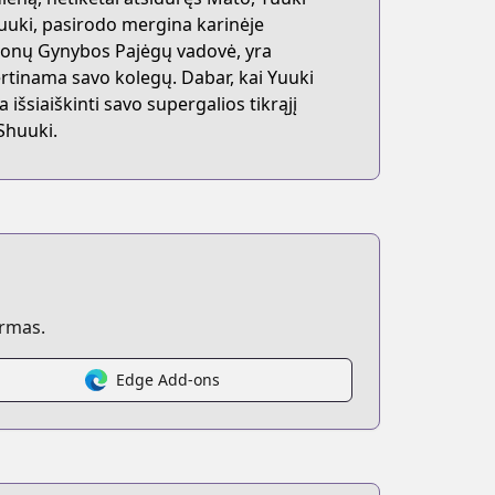
Shuuki, pasirodo mergina karinėje
emonų Gynybos Pajėgų vadovė, yra
ertinama savo kolegų. Dabar, kai Yuuki
išsiaiškinti savo supergalios tikrąjį
 Shuuki.
ormas.
Edge Add-ons