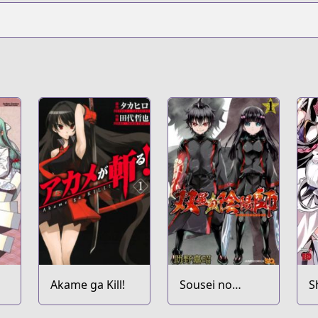
Akame ga Kill!
Sousei no
S
Onmyouji
N