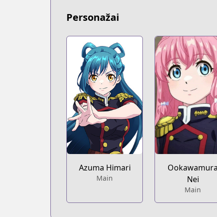
Personažai
Azuma Himari
Ookawamur
Main
Nei
Main