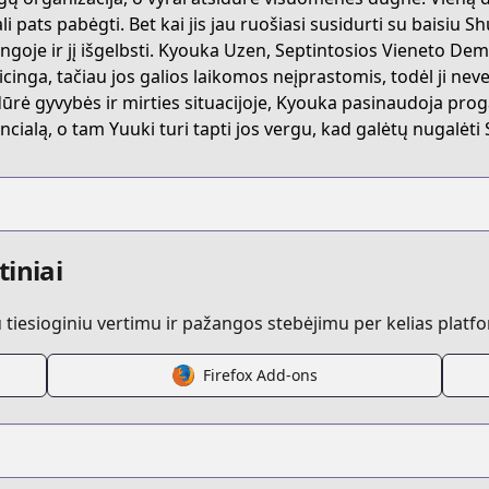
li pats pabėgti. Bet kai jis jau ruošiasi susidurti su baisiu 
ngoje ir jį išgelbsti. Kyouka Uzen, Septintosios Vieneto D
cinga, tačiau jos galios laikomos neįprastomis, todėl ji nev
/10834108156641784254
dūrė gyvybės ir mirties situacijoje, Kyouka pasinaudoja proga 
ncialą, o tam Yuuki turi tapti jos vergu, kad galėtų nugalėti
tiniai
iesioginiu vertimu ir pažangos stebėjimu per kelias platf
Firefox Add-ons