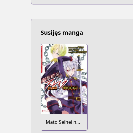
Susijęs manga
Mato Seihei no
Slave: Maboutai