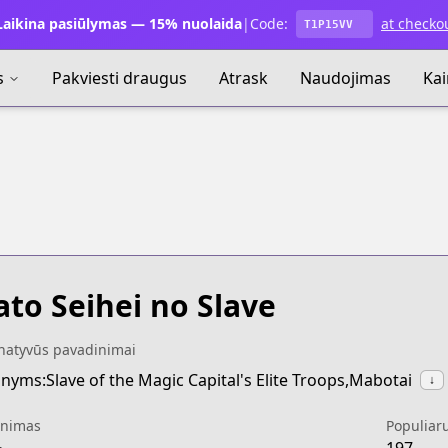
aikina pasiūlymas — 15% nuolaida
|
Code:
at checko
T1P15VV
s
Pakviesti draugus
Atrask
Naudojimas
Ka
to Seihei no Slave
rnatyvūs pavadinimai
nyms:Slave of the Magic Capital's Elite Troops,Mabotai
↓
inimas
Populiar