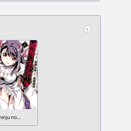
↓
hinju no
ectar