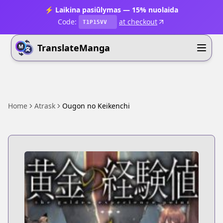
⚡ Laikina pasiūlymas — 15% nuolaida
Code:
at checkout
T1P15VV
TranslateManga
Home
Atrask
Ougon no Keikenchi