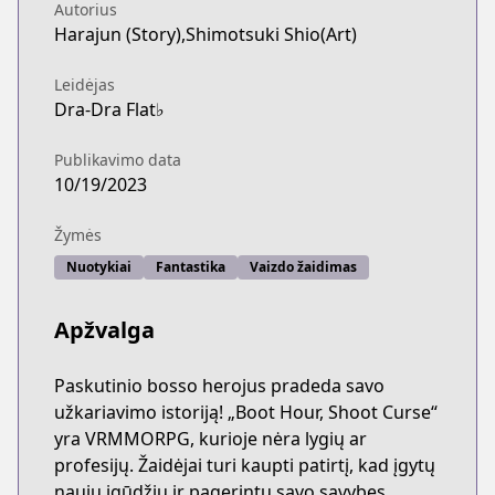
Autorius
Harajun (Story),Shimotsuki Shio(Art)
Leidėjas
Dra-Dra Flat♭
Publikavimo data
10/19/2023
Žymės
Nuotykiai
Fantastika
Vaizdo žaidimas
Apžvalga
Paskutinio bosso herojus pradeda savo
užkariavimo istoriją! „Boot Hour, Shoot Curse“
yra VRMMORPG, kurioje nėra lygių ar
profesijų. Žaidėjai turi kaupti patirtį, kad įgytų
naujų įgūdžių ir pagerintų savo savybes.