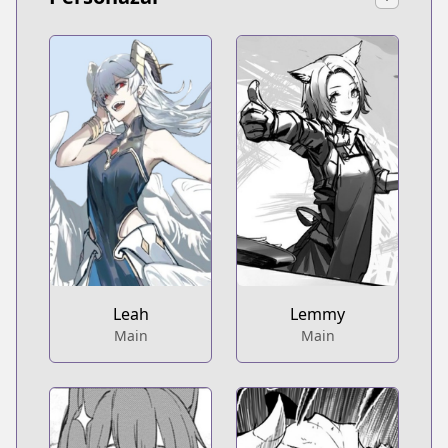
Lemmy
Leah
Main
Main