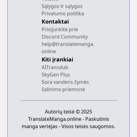
Sąlygos ir sąlygos
Privatumo politika
Kontaktai
Prisijunkite prie
Discord Community
help@translatemanga.
online
Kiti įrankiai
AITransdub
SkyGen Plus
Sora vandens žymės
šalinimo priemonė
Autorių teisė © 2025
TranslateManga.online - Paskutinis
manga vertėjas - Visos teisės saugomos.