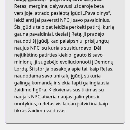
Retas, mergina, dalyvavusi uždaroje beta
versijoje, atrado paslėptą įgūdį „Pavaldinys“,
leidžiantį jai paversti NPC į savo pavaldinius.
Šis įgūdis taip pat leidžia perkelti patirtį, kurią
gauna pavaldiniai, tiesiai į Retą. Ji pradėjo
naudoti šį įgūdį, kad palaipsniui prisijungtų
naujus NPC, su kuriais susidurdavo. Dėl
neįtikėtino patirties kiekio, gauto iš savo
minionų, ji sugebėjo evoliucionuoti į Demonų
Lordą. Ši istorija pasakoja apie tai, kaip Retas,
naudodama savo unikalų įgūdį, sukuria
galingą komandą ir siekia tapti galingiausia
žaidimo figūra. Kiekvienas susitikimas su
naujais NPC atveria naujas galimybes ir
nuotykius, o Retas vis labiau įsitvirtina kaip
tikras žaidimo valdovas.