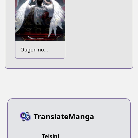
Ougon no
Keikenchi
TranslateManga
Teisini