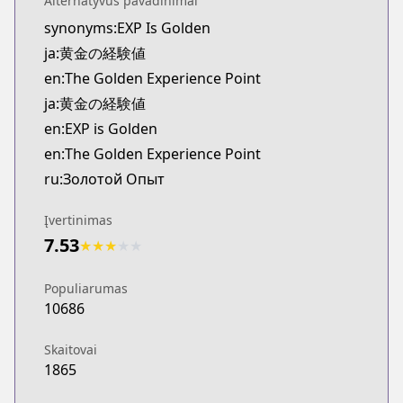
Alternatyvūs pavadinimai
Kitsu
synonyms:EXP Is Golden
https://kitsu.app/manga/71170
ja:黄金の経験値
MangaUpdates
MangaUpdates
en:The Golden Experience Point
https://www.mangaupdates.com/series.html?id=q
ja:黄金の経験値
novelUpdates
en:EXP is Golden
novelUpdates
en:The Golden Experience Point
https://www.novelupdates.com/series/golden-exp
ru:Золотой Опыт
Book☆Walker
Book☆Walker
Įvertinimas
https://bookwalker.jp/series/464267
7.53
★
★
★
★
★
Populiarumas
10686
Skaitovai
1865