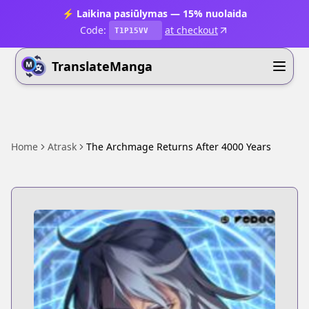
⚡ Laikina pasiūlymas — 15% nuolaida
Code:
at checkout
T1P15VV
TranslateManga
Home
Atrask
The Archmage Returns After 4000 Years