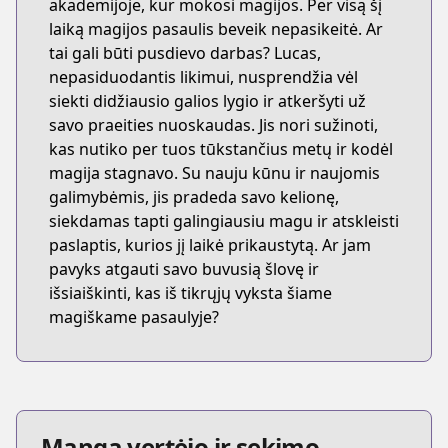
akademijoje, kur mokosi magijos. Per visą šį
laiką magijos pasaulis beveik nepasikeitė. Ar
tai gali būti pusdievo darbas? Lucas,
nepasiduodantis likimui, nusprendžia vėl
siekti didžiausio galios lygio ir atkeršyti už
savo praeities nuoskaudas. Jis nori sužinoti,
kas nutiko per tuos tūkstančius metų ir kodėl
magija stagnavo. Su nauju kūnu ir naujomis
galimybėmis, jis pradeda savo kelionę,
siekdamas tapti galingiausiu magu ir atskleisti
paslaptis, kurios jį laikė prikaustytą. Ar jam
pavyks atgauti savo buvusią šlovę ir
išsiaiškinti, kas iš tikrųjų vyksta šiame
magiškame pasaulyje?
Manga vertėjo ir sekimo