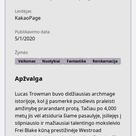
Leidėjas
KakaoPage
Publikavimo data
5/1/2020
Žymės
Veiksmas
Nuotykiai
Fantastika
Reinkarnacija
Apžvalga
Lucas Trowman buvo didžiausias archmage
istorijoje, kol jį pasmerkė pusdievis praleisti
amžinybę prarandant protą. Tačiau po 4,000
metų jis vėl atsiduria šiame pasaulyje, įsiliejęs į
silpniausio ir mažiausiai talentingo moksleivio
Frei Blake kūną prestižinėje Westroad