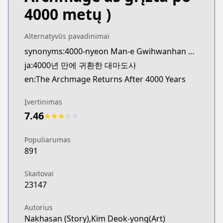
4000 metų )
Alternatyvūs pavadinimai
synonyms:4000-nyeon Man-e Gwihwanhan Daemadosa
ja:4000년 만에 귀환한 대마도사
en:The Archmage Returns After 4000 Years
Įvertinimas
7.46
★
★
★
★
★
Populiarumas
891
Skaitovai
23147
Autorius
Nakhasan (Story),Kim Deok-yong(Art)