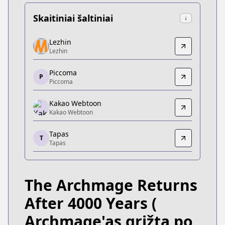
Skaitiniai šaltiniai
↓
Lezhin
Lezhin
Lezhin
Lezhin
https://www.delitoon.com/detail/daf_0000339
Piccoma
Piccoma
P
Piccoma
Piccoma
https://piccoma.com/web/product/37285
Kakao Webtoon
Kakao Webtoon
Kakao Webtoon
Kakao Webtoon
Tapas
https://webtoon.kakao.com/content/4000년-
T
Tapas
Tapas
Tapas
https://tapas.io/series/the-archmage-returns-afte
The Archmage Returns
KakaoPage
KakaoPage
After 4000 Years
(
https://page.kakao.com/home?seriesId=54884637
Archmage'as grįžta po