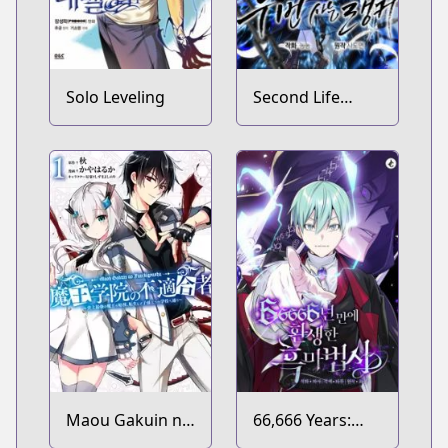
Solo Leveling
Second Life
Ranker
Maou Gakuin no
66,666 Years:
Futekigousha:
Advent of the