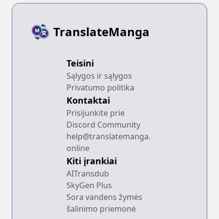
TranslateManga
Teisini
Sąlygos ir sąlygos
Privatumo politika
Kontaktai
Prisijunkite prie
Discord Community
help@translatemanga.
online
Kiti įrankiai
AITransdub
SkyGen Plus
Sora vandens žymės
šalinimo priemonė