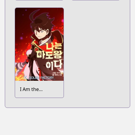
Shijou Saikyou
Dark Mage
no Maou no
Shiso, Tensei
shite Shison-
tachi no Gakkou
e Kayou
I Am the
Sorcerer King