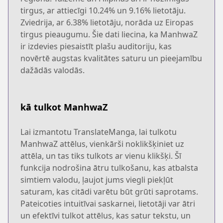
tirgus, ar attiecīgi 10.24% un 9.16% lietotāju.
Zviedrija, ar 6.38% lietotāju, norāda uz Eiropas
tirgus pieaugumu. Šie dati liecina, ka ManhwaZ
ir izdevies piesaistīt plašu auditoriju, kas
novērtē augstas kvalitātes saturu un pieejamību
dažādās valodās.
kā tulkot ManhwaZ
Lai izmantotu TranslateManga, lai tulkotu
ManhwaZ attēlus, vienkārši noklikšķiniet uz
attēla, un tas tiks tulkots ar vienu klikšķi. Šī
funkcija nodrošina ātru tulkošanu, kas atbalsta
simtiem valodu, ļaujot jums viegli piekļūt
saturam, kas citādi varētu būt grūti saprotams.
Pateicoties intuitīvai saskarnei, lietotāji var ātri
un efektīvi tulkot attēlus, kas satur tekstu, un