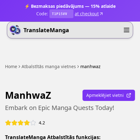
⚡ Bezmaksas piedāvājums — 15% atlaide
Code:
at checkout
T1P15VV
TranslateManga
Home
Atbalstītās manga vietnes
manhwaz
ManhwaZ
Apmeklējiet vietni
Embark on Epic Manga Quests Today!
4.2
TranslateManga Atbalstītās funkcijas: