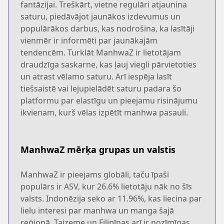
fantāzijai. Treškārt, vietne regulāri atjaunina
saturu, piedāvājot jaunākos izdevumus un
populārākos darbus, kas nodrošina, ka lasītāji
vienmēr ir informēti par jaunākajām
tendencēm. Turklāt ManhwaZ ir lietotājam
draudzīga saskarne, kas ļauj viegli pārvietoties
un atrast vēlamo saturu. Arī iespēja lasīt
tiešsaistē vai lejupielādēt saturu padara šo
platformu par elastīgu un pieejamu risinājumu
ikvienam, kurš vēlas izpētīt manhwa pasauli.
ManhwaZ mērķa grupas un valstis
ManhwaZ ir pieejams globāli, taču īpaši
populārs ir ASV, kur 26.6% lietotāju nāk no šīs
valsts. Indonēzija seko ar 11.96%, kas liecina par
lielu interesi par manhwa un manga šajā
reģionā. Taizeme un Filipīnas arī ir nozīmīgas