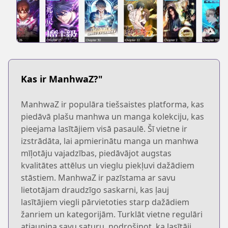
Kas ir ManhwaZ?"
ManhwaZ ir populāra tiešsaistes platforma, kas
piedāvā plašu manhwa un manga kolekciju, kas
pieejama lasītājiem visā pasaulē. Šī vietne ir
izstrādāta, lai apmierinātu manga un manhwa
mīļotāju vajadzības, piedāvājot augstas
kvalitātes attēlus un vieglu piekļuvi dažādiem
stāstiem. ManhwaZ ir pazīstama ar savu
lietotājam draudzīgo saskarni, kas ļauj
lasītājiem viegli pārvietoties starp dažādiem
žanriem un kategorijām. Turklāt vietne regulāri
atjaunina savu saturu, nodrošinot, ka lasītāji