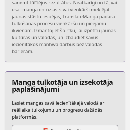
saņemt tūlītējus rezultātus. Neatkarīgi no tā, vai
esat manga entuziasts vai vienkārši meklējat
jaunas stāstu iespējas, TranslateManga padara
tulkošanas procesu vienkāršu un pieejamu
ikvienam. Izmantojiet šo rīku, lai izpētītu jaunas
kultūras un valodas, un izbaudiet savus
iecienītākos manhwa darbus bez valodas
barjerām.
Manga tulkotāja un izsekotāja
paplašinājumi
Lasiet mangas savā iecienītākajā valodā ar
reāllaika tulkojumu un progresu dažādās
platformās.