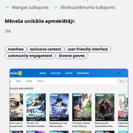
Mangas tulkojums
Ekrānuzņēmuma tulkojums
Mēneša unikālie apmeklētāji:
5M
manhwa
exclusive content
user-friendly interface
community engagement
diverse genres