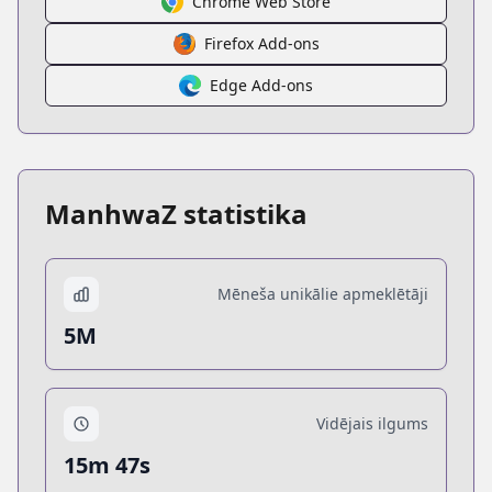
Chrome Web Store
Firefox Add-ons
Edge Add-ons
ManhwaZ statistika
Mēneša unikālie apmeklētāji
5M
Vidējais ilgums
15m 47s