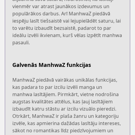
vienmēr var atrast jaunākos izdevumus un
populārākos darbus. Arī ManhwaZ piedāvā
iespēju lasīt tiešsaistē vai lejupielādēt saturu, lai
to varētu izbaudīt bezsaistē, padarot to par
ideālu izvēli ikvienam, kurš vēlas izpētīt manhwa
pasauli.
Galvenās ManhwaZ funkcijas
ManhwaZ piedāvā vairākas unikālas funkcijas,
kas padara to par izcilu izvēli manga un
manhwa lasītājiem. Pirmkārt, vietne nodrošina
augstas kvalitātes attēlus, kas ļauj lasītājiem
izbaudīt katru stāstu ar izcilu vizuālo pieredzi.
Otrkārt, ManhwaZ ir plaša žanru un kategoriju
izvēle, kas apmierina dažādas lasītāju intereses,
sākot no romantikas līdz piedzīvojumiem un