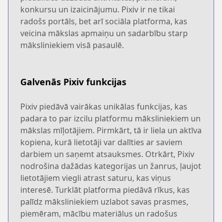
konkursu un izaicinājumu. Pixiv ir ne tikai
radošs portāls, bet arī sociāla platforma, kas
veicina mākslas apmaiņu un sadarbību starp
māksliniekiem visā pasaulē.
Galvenās Pixiv funkcijas
Pixiv piedāvā vairākas unikālas funkcijas, kas
padara to par izcilu platformu māksliniekiem un
mākslas mīļotājiem. Pirmkārt, tā ir liela un aktīva
kopiena, kurā lietotāji var dalīties ar saviem
darbiem un saņemt atsauksmes. Otrkārt, Pixiv
nodrošina dažādas kategorijas un žanrus, ļaujot
lietotājiem viegli atrast saturu, kas viņus
interesē. Turklāt platforma piedāvā rīkus, kas
palīdz māksliniekiem uzlabot savas prasmes,
piemēram, mācību materiālus un radošus