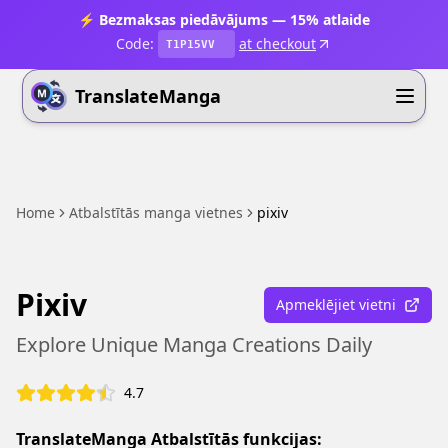
⚡ Bezmaksas piedāvājums — 15% atlaide
Code:
at checkout
T1P15VV
TranslateManga
Home
Atbalstītās manga vietnes
pixiv
Pixiv
Apmeklējiet vietni
Explore Unique Manga Creations Daily
4.7
TranslateManga Atbalstītās funkcijas: