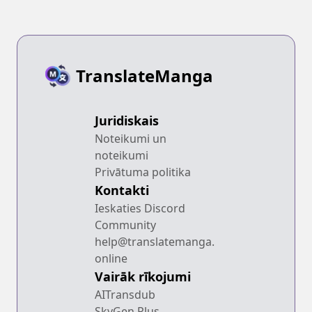
TranslateManga
Juridiskais
Noteikumi un
noteikumi
Privātuma politika
Kontakti
Ieskaties Discord
Community
help@translatemanga.
online
Vairāk rīkojumi
AITransdub
SkyGen Plus