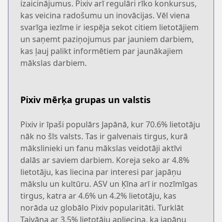
izaicinājumus. Pixiv arī regulāri rīko konkursus,
kas veicina radošumu un inovācijas. Vēl viena
svarīga iezīme ir iespēja sekot citiem lietotājiem
un saņemt paziņojumus par jauniem darbiem,
kas ļauj palikt informētiem par jaunākajiem
mākslas darbiem.
Pixiv mērķa grupas un valstis
Pixiv ir īpaši populārs Japānā, kur 70.6% lietotāju
nāk no šīs valsts. Tas ir galvenais tirgus, kurā
mākslinieki un fanu mākslas veidotāji aktīvi
dalās ar saviem darbiem. Koreja seko ar 4.8%
lietotāju, kas liecina par interesi par japāņu
mākslu un kultūru. ASV un Ķīna arī ir nozīmīgas
tirgus, katra ar 4.6% un 4.2% lietotāju, kas
norāda uz globālo Pixiv popularitāti. Turklāt
Taivāna ar 3.5% lietotāju apliecina, ka japāņu