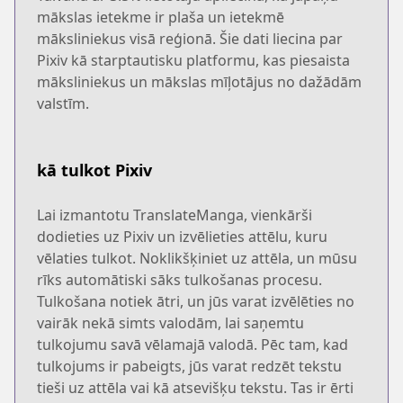
mākslas ietekme ir plaša un ietekmē
māksliniekus visā reģionā. Šie dati liecina par
Pixiv kā starptautisku platformu, kas piesaista
māksliniekus un mākslas mīļotājus no dažādām
valstīm.
kā tulkot Pixiv
Lai izmantotu TranslateManga, vienkārši
dodieties uz Pixiv un izvēlieties attēlu, kuru
vēlaties tulkot. Noklikšķiniet uz attēla, un mūsu
rīks automātiski sāks tulkošanas procesu.
Tulkošana notiek ātri, un jūs varat izvēlēties no
vairāk nekā simts valodām, lai saņemtu
tulkojumu savā vēlamajā valodā. Pēc tam, kad
tulkojums ir pabeigts, jūs varat redzēt tekstu
tieši uz attēla vai kā atsevišķu tekstu. Tas ir ērti