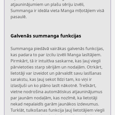
atjauninājumiem un plašu sēriju izvēli,
Summanga ir ideāla vieta Manga mīļotājiem visā
pasaulē.
Galvenās summanga funkcijas
Summanga piedāvā vairākas galvenās funkcijas,
kas padara to par izcilu izvēli Manga lasītājiem.
Pirmkārt, tā ir intuitīva saskarne, kas ļauj viegli
pārvietoties starp sērijām un nodaļām. Otrkārt,
lietotāji var izveidot un pārvaldīt savu lasīšanas
sarakstu, kas ļauj sekot līdzi tam, ko viņi ir
izlasījuši un ko plāno lasīt nākotnē. Treškārt,
vietne nodrošina automātiskus atjauninājumus
par jaunām nodaļām, kas nozīmē, ka lietotāji
nekad nepalaidīs garām jaunākos izdevumus.
Turklāt, tulkošanas funkcija ļauj lietotājiem viegli