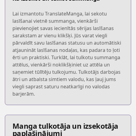
Lai izmantotu TranslateManga, lai sekotu
lasīšanai vietnē summanga, vienkārši
pievienojiet savas iecienītās sērijas lasīšanas
sarakstam ar vienu klikšķi. Jūs varat viegli
pārvaldīt savu lasīšanas statusu un automātiski
atjaunināt lasīšanas nodaļas, kas padara to ļoti
ērti un praktiski. Turklāt, lai tulkotu summanga
attēlus, vienkārši noklikšķiniet uz attēla un
saņemiet tūlītēju tulkojumu. Tulkotājs darbojas
ātri un atbalsta simtiem valodu, kas ļauj jums
viegli saprast saturu neatkarīgi no valodas
barjerām.
Manga tulkotāja un izsekotāja
paplašinājumi