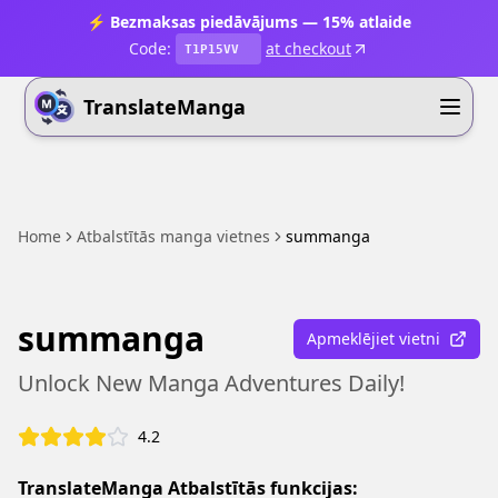
⚡ Bezmaksas piedāvājums — 15% atlaide
Code:
at checkout
T1P15VV
TranslateManga
Home
Atbalstītās manga vietnes
summanga
summanga
Apmeklējiet vietni
Unlock New Manga Adventures Daily!
4.2
TranslateManga Atbalstītās funkcijas: