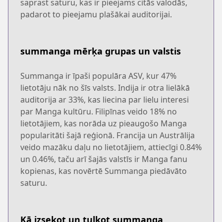
saprast saturu, kas ir pieejams citās valodās,
padarot to pieejamu plašākai auditorijai.
summanga mērķa grupas un valstis
Summanga ir īpaši populāra ASV, kur 47%
lietotāju nāk no šīs valsts. Indija ir otra lielākā
auditorija ar 33%, kas liecina par lielu interesi
par Manga kultūru. Filipīnas veido 18% no
lietotājiem, kas norāda uz pieaugošo Manga
popularitāti šajā reģionā. Francija un Austrālija
veido mazāku daļu no lietotājiem, attiecīgi 0.84%
un 0.46%, taču arī šajās valstīs ir Manga fanu
kopienas, kas novērtē Summanga piedāvāto
saturu.
Kā izsekot un tulkot summanga