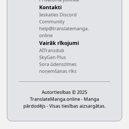
Kontakti
Ieskaties Discord
Community
help@translatemanga.
online
Vairāk rīkojumi
AITransdub
SkyGen Plus
Sora ūdenszīmes
noņemšanas rīks
Autortiesības © 2025
TranslateManga.online - Manga
pārdodējs - Visas tiesības aizsargātas.