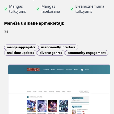
Mangas
Mangas
Ekrānuzņēmuma
tulkojums
izsekošana
tulkojums
Mēneša unikālie apmeklētāji:
34
manga aggregator
user-friendly interface
real-time updates
diverse genres
community engagement