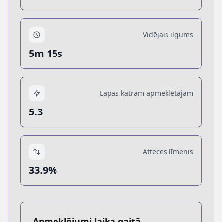
Vidējais ilgums
5m 15s
Lapas katram apmeklētājam
5.3
Atteces līmenis
33.9%
Apmeklējumi laika gaitā