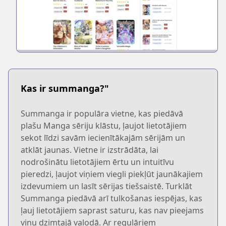
Kas ir summanga?"
Summanga ir populāra vietne, kas piedāvā
plašu Manga sēriju klāstu, ļaujot lietotājiem
sekot līdzi savām iecienītākajām sērijām un
atklāt jaunas. Vietne ir izstrādāta, lai
nodrošinātu lietotājiem ērtu un intuitīvu
pieredzi, ļaujot viņiem viegli piekļūt jaunākajiem
izdevumiem un lasīt sērijas tiešsaistē. Turklāt
Summanga piedāvā arī tulkošanas iespējas, kas
ļauj lietotājiem saprast saturu, kas nav pieejams
viņu dzimtajā valodā. Ar regulāriem