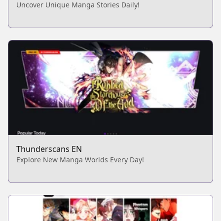
Uncover Unique Manga Stories Daily!
Thunderscans EN
Explore New Manga Worlds Every Day!