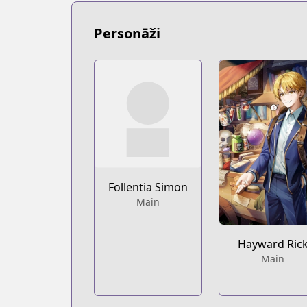
Personāži
Follentia Simon
Main
Hayward Ric
Main