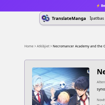
⚡ Be
TranslateManga
Īpatības
Home
Atklājiet
Necromancer Academy and the 
Ne
Alter
syno
Novē