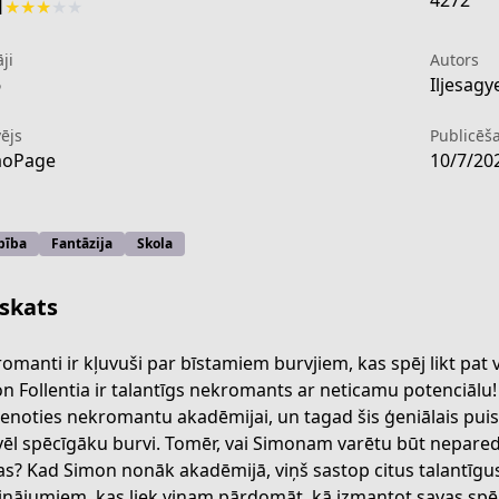
4272
1
★
★
★
★
★
ji
Autors
6
Iljesagy
ējs
Publicēš
aoPage
10/7/20
bība
Fantāzija
Skola
skats
omanti ir kļuvuši par bīstamiem burvjiem, kas spēj likt pat 
n Follentia ir talantīgs nekromants ar neticamu potenciālu!
ienoties nekromantu akadēmijai, un tagad šis ģeniālais puisis
-academy-and-the-genius-summoner/info
vēl spēcīgāku burvi. Tomēr, vai Simonam varētu būt neparedz
as? Kad Simon nonāk akadēmijā, viņš sastop citus talantīg
cinājumiem, kas liek viņam pārdomāt, kā izmantot savas spēj