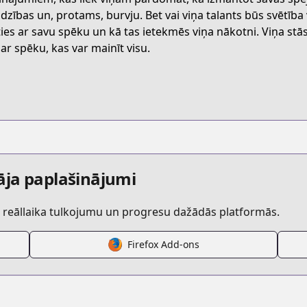
149372
dzības un, protams, burvju. Bet vai viņa talants būs svētība 
ties ar savu spēku un kā tas ietekmēs viņa nākotni. Viņa stāst
 ar spēku, kas var mainīt visu.
ยอดอัจฉริยะแห่งโรงเรียนเนโครแมนเซอร์/677?tab=episode
ent/네크로맨서-학교의-소환천재/3753?tab=episode
āja paplašinājumi
r reāllaika tulkojumu un progresu dažādās platformās.
7430
Firefox Add-ons