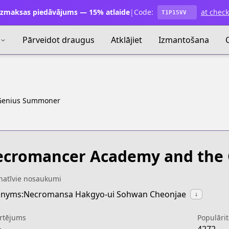
zmaksas piedāvājums — 15% atlaide
|
Code:
at chec
T1P15VV
Pārveidot draugus
Atklājiet
Izmantošana
Genius Summoner
cromancer Academy and the
natīvie nosaukumi
nyms:Necromansa Hakgyo-ui Sohwan Cheonjae
↓
rtējums
Populārit