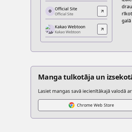
https://jp.piccoma.com/web/product/
drau
Official Site
O
Official Site
rīko
Official Site
Official Site
galā
Kakao Webtoon
http://necromancer-academy.com/
Kakao Webtoon
Kakao Webtoon
Kakao Webtoon
https://th.kakaowebtoon.com/content/
Kakao Webtoon
Kakao Webtoon
https://webtoon.kakao.com/cont
Manga tulkotāja un izsekot
KakaoPage
KakaoPage
Lasiet mangas savā iecienītākajā valodā a
https://page.kakao.com/content/6272
Chrome Web Store