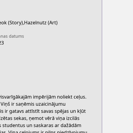
eok (Story),Hazelnutz (Art)
anas datums
23
visvarīgākajām impērijām noliekt ceļus.
 Viņš ir saņēmis uzaicinājumu
 ir gatavs attīstīt savas spējas un kļūt
ētas sekas, ņemot vērā viņa izcilās
us studentus un saskaras ar dažādām
as. Viņa ceļojums ir pilns piedzīvojumu,