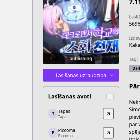
7.1
Lasītā
569
Izdev
Kak
publishing
Tagi
Dar
Lasīšanas uzraudzība
Pār
Lasīšanas avoti
↓
Nekr
Tapas
Simo
Tapas
T
Tapas
piev
Tapas
https://tapas.io/series/necromancer
par 
Piccoma
Piccoma
spēj
P
Piccoma
Piccoma
izai