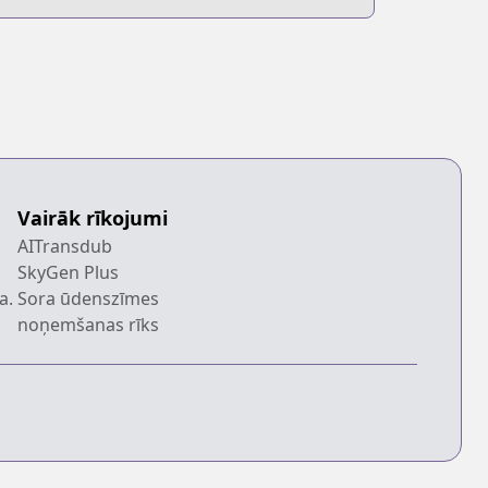
Vairāk rīkojumi
AITransdub
SkyGen Plus
a.
Sora ūdenszīmes
noņemšanas rīks