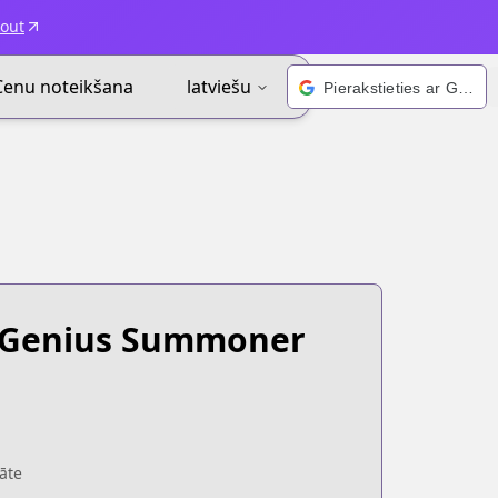
kout
Cenu noteikšana
latviešu
Pierakstieties ar Google
 Genius Summoner
āte