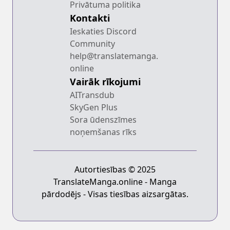
Privātuma politika
Kontakti
Ieskaties Discord
Community
help@translatemanga.
online
Vairāk rīkojumi
AITransdub
SkyGen Plus
Sora ūdenszīmes
noņemšanas rīks
Autortiesības © 2025
TranslateManga.online - Manga
pārdodējs - Visas tiesības aizsargātas.