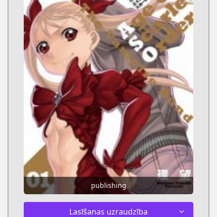
publishing
Lasīšanas uzraudzība