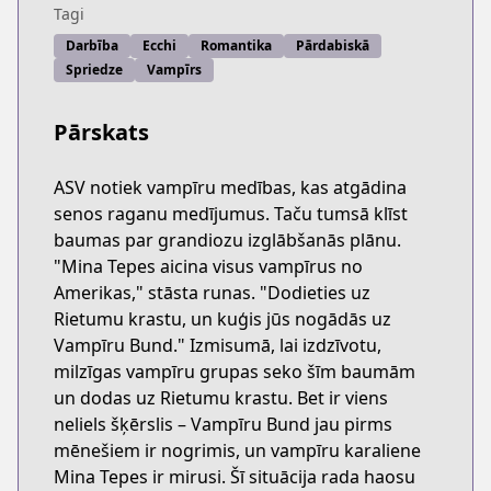
Tagi
Darbība
Ecchi
Romantika
Pārdabiskā
Spriedze
Vampīrs
Pārskats
ASV notiek vampīru medības, kas atgādina
senos raganu medījumus. Taču tumsā klīst
baumas par grandiozu izglābšanās plānu.
"Mina Tepes aicina visus vampīrus no
Amerikas," stāsta runas. "Dodieties uz
Rietumu krastu, un kuģis jūs nogādās uz
Vampīru Bund." Izmisumā, lai izdzīvotu,
milzīgas vampīru grupas seko šīm baumām
un dodas uz Rietumu krastu. Bet ir viens
neliels šķērslis – Vampīru Bund jau pirms
mēnešiem ir nogrimis, un vampīru karaliene
Mina Tepes ir mirusi. Šī situācija rada haosu