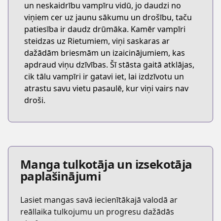
un neskaidrību vampīru vidū, jo daudzi no
viņiem cer uz jaunu sākumu un drošību, taču
patiesība ir daudz drūmāka. Kamēr vampīri
steidzas uz Rietumiem, viņi saskaras ar
dažādām briesmām un izaicinājumiem, kas
apdraud viņu dzīvības. Šī stāsta gaitā atklājas,
cik tālu vampīri ir gatavi iet, lai izdzīvotu un
atrastu savu vietu pasaulē, kur viņi vairs nav
droši.
Manga tulkotāja un izsekotāja
paplašinājumi
Lasiet mangas savā iecienītākajā valodā ar
reāllaika tulkojumu un progresu dažādās