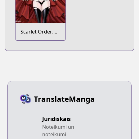
Scarlet Order:
Dance in the
Vampire Bund 2
TranslateManga
Juridiskais
Noteikumi un
noteikumi