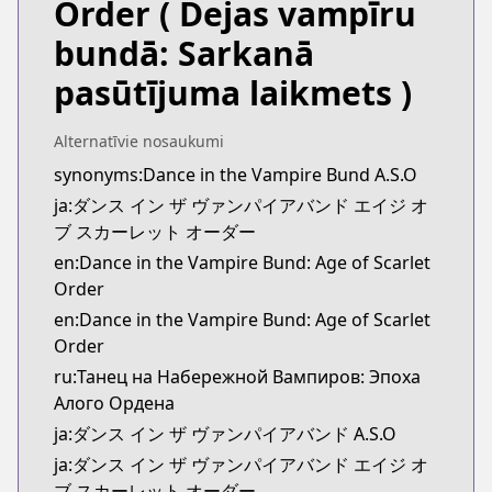
Order
( Dejas vampīru
CDJapan
CDJapan
bundā: Sarkanā
https://www.anime-planet.com/manga/https://ww
pasūtījuma laikmets )
MangaUpdates
MangaUpdates
https://www.mangaupdates.com/series.html?id=1
Alternatīvie nosaukumi
Book☆Walker
synonyms:Dance in the Vampire Bund A.S.O
Book☆Walker
ja:ダンス イン ザ ヴァンパイアバンド エイジ オ
https://bookwalker.jp/series/224125/list
ブ スカーレット オーダー
Official English
en:Dance in the Vampire Bund: Age of Scarlet
Official English
Order
https://sevenseasentertainment.com/series/dance
en:Dance in the Vampire Bund: Age of Scarlet
Order
ru:Танец на Набережной Вампиров: Эпоха
Алого Ордена
ja:ダンス イン ザ ヴァンパイアバンド A.S.O
ja:ダンス イン ザ ヴァンパイアバンド エイジ オ
ブ スカーレット オーダー