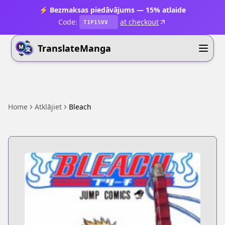
⚡ Bezmaksas piedāvājums — 15% atlaide
Code:
at checkout
T1P15VV
TranslateManga
Home
Atklājiet
Bleach