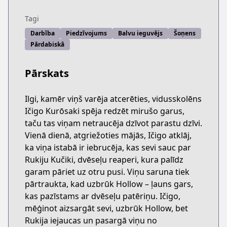
Tagi
Darbība
Piedzīvojums
Balvu ieguvējs
Šoņens
Pārdabiskā
Pārskats
Ilgi, kamēr viņš varēja atcerēties, vidusskolēns
Ičigo Kurōsaki spēja redzēt mirušo garus,
taču tas viņam netraucēja dzīvot parastu dzīvi.
Vienā dienā, atgriežoties mājās, Ičigo atklāj,
ka viņa istabā ir iebrucēja, kas sevi sauc par
Rukiju Kučiki, dvēseļu reaperi, kura palīdz
garam pāriet uz otru pusi. Viņu saruna tiek
pārtraukta, kad uzbrūk Hollow – ļauns gars,
kas pazīstams ar dvēseļu patēriņu. Ičigo,
mēģinot aizsargāt sevi, uzbrūk Hollow, bet
Rukija iejaucas un pasargā viņu no