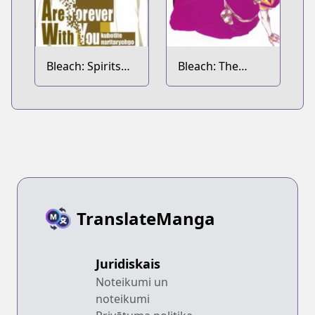
Bleach: Spirits
Bleach: The
Are Forever with
Death Save the
You
Strawberry
TranslateManga
Juridiskais
Noteikumi un
noteikumi