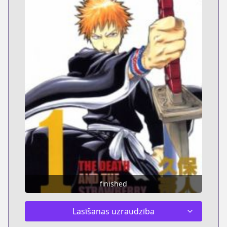
finished
Lasīšanas uzraudzība