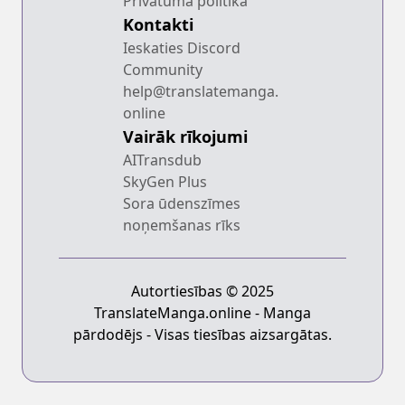
Privātuma politika
Kontakti
Ieskaties Discord
Community
help@translatemanga.
online
Vairāk rīkojumi
AITransdub
SkyGen Plus
Sora ūdenszīmes
noņemšanas rīks
Autortiesības © 2025
TranslateManga.online - Manga
pārdodējs - Visas tiesības aizsargātas.