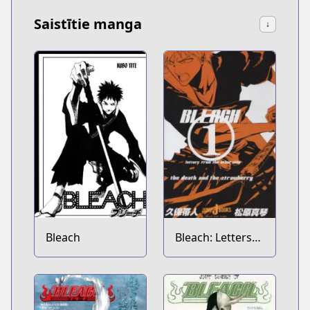
Saistītie manga
↓
Bleach
Bleach: Letters
From the Other
Side