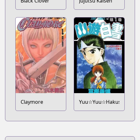
Black Clover
Jujutsu Kaisen
Claymore
Yuu☆Yuu☆Hakusho