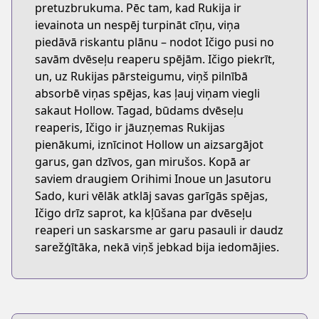
pretuzbrukuma. Pēc tam, kad Rukija ir
ievainota un nespēj turpināt cīņu, viņa
piedāvā riskantu plānu – nodot Ičigo pusi no
savām dvēseļu reaperu spējām. Ičigo piekrīt,
un, uz Rukijas pārsteigumu, viņš pilnībā
absorbē viņas spējas, kas ļauj viņam viegli
sakaut Hollow. Tagad, būdams dvēseļu
reaperis, Ičigo ir jāuzņemas Rukijas
pienākumi, iznīcinot Hollow un aizsargājot
garus, gan dzīvos, gan mirušos. Kopā ar
saviem draugiem Orihimi Inoue un Jasutoru
Sado, kuri vēlāk atklāj savas garīgās spējas,
Ičigo drīz saprot, ka kļūšana par dvēseļu
reaperi un saskarsme ar garu pasauli ir daudz
sarežģītāka, nekā viņš jebkad bija iedomājies.