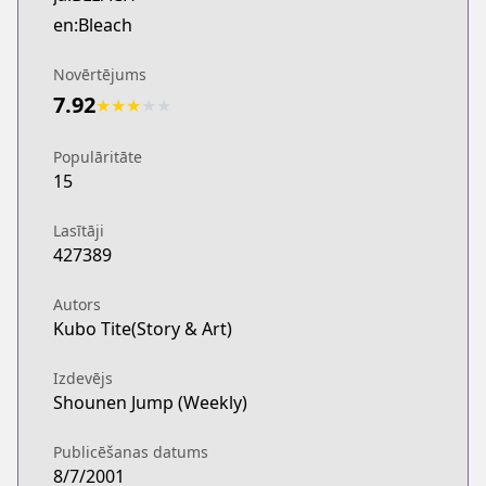
MANGA Plus
en:Bleach
https://mangaplus.shueisha.co.jp/titles/100004
Novērtējums
7.92
★
★
★
★
★
Populāritāte
15
Lasītāji
427389
Autors
Kubo Tite(Story & Art)
Izdevējs
Shounen Jump (Weekly)
Publicēšanas datums
8/7/2001