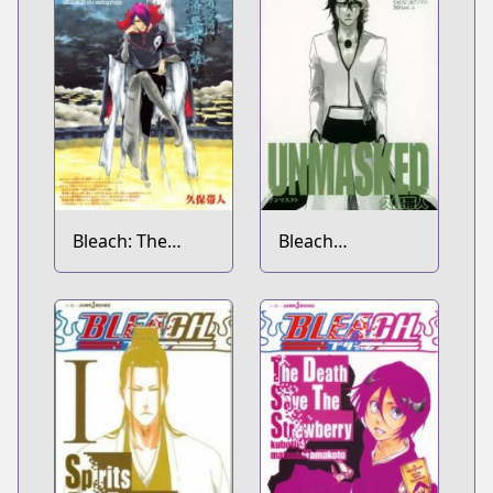
Bleach: The
Bleach
Unforgivens
Unmasked Short
Stories