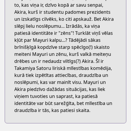
to, kas viņa ir, dzīvo kopā ar savu senpai,
Akira, kurš ir studentu padomes prezidents
un izskatīgs cilvēks, ko citi apskauž. Bet Akira
slēpj lielu noslēpumu... Izrādās, ka viņa
patiesā identitāte ir "zēns"! Turklāt viņš vēlas
kļūt par Mayuri kalpu...? Tādējādi sākas
brīnišķīgā kopdzīve starp spēcīgo(!) skaisto
meiteni Mayuri un zēnu, kurš valkā meiteņu
drēbes un ir nedaudz viltīgs(?) Akira. Šī ir
Takamiya Satoru liriskā mīlestības komēdija,
kurā tiek izpētītas attiecības, draudzība un
noslēpumi, kas var mainīt visu. Mayuri un
Akira piedzīvo dažādas situācijas, kas liek
viņiem tuvoties un saprast, ka patiesā
identitāte var būt sarežģīta, bet mīlestība un
draudzība ir tās, kas patiesi skaita.