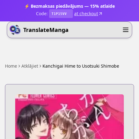
⚡ Bezmaksas piedāvājums — 15% atlaide
Code:
at checkout
T1P15VV
TranslateManga
Home
Atklājiet
Kanchigai Hime to Usotsuki Shimobe