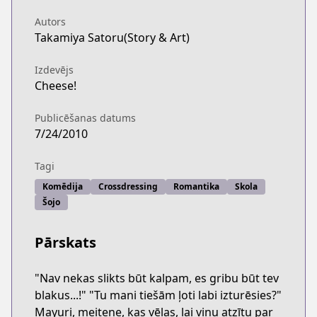
Autors
Takamiya Satoru(Story & Art)
Izdevējs
Cheese!
Publicēšanas datums
7/24/2010
Tagi
Komēdija
Crossdressing
Romantika
Skola
Šojo
Pārskats
"Nav nekas slikts būt kalpam, es gribu būt tev
blakus...!" "Tu mani tiešām ļoti labi izturēsies?"
Mayuri, meitene, kas vēlas, lai viņu atzītu par