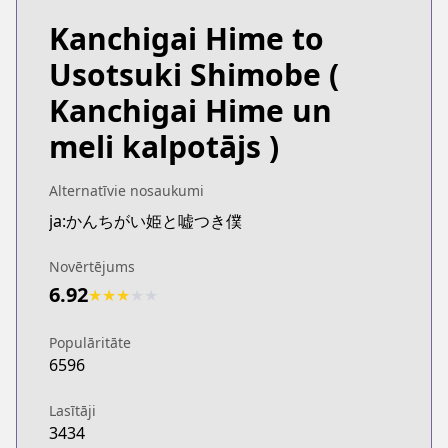
Kanchigai Hime to
Usotsuki Shimobe
(
Kanchigai Hime un
meli kalpotājs )
Alternatīvie nosaukumi
ja:かんちがい姫と嘘つき僕
Novērtējums
6.92
★
★
★
★
★
Populāritāte
6596
Lasītāji
3434