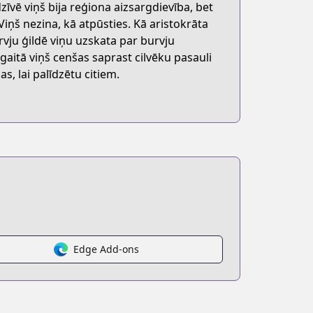
dzīvē viņš bija reģiona aizsargdievība, bet
Viņš nezina, kā atpūsties. Kā aristokrāta
urvju ģildē viņu uzskata par burvju
 gaitā viņš cenšas saprast cilvēku pasauli
shi-ni-naru
s, lai palīdzētu citiem.
Edge Add-ons
egory=UD:14&q=辺境ぐらしの魔王、転生して最強の魔術師になる&order=relde