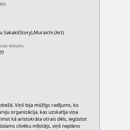
āte
 Sakaki(Story),Muraichi (Art)
anas datums
20
obežā. Viņš bija mūžīgs radījums, ko
rvju organizācija, kas uzskatīja viņa
imst kā aristokrāta otrais dēls, iegūstot
 būdams cilvēku mīļotājs, viņš neplāno