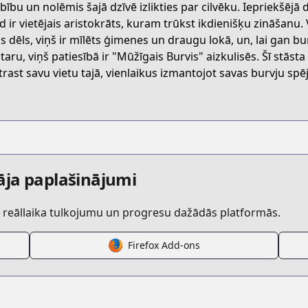
ebību un nolēmis šajā dzīvē izlikties par cilvēku. Iepriekšējā 
Y8H
d ir vietējais aristokrāts, kuram trūkst ikdienišķu zināšanu. 
is dēls, viņš ir mīlēts ģimenes un draugu lokā, un, lai gan b
taru, viņš patiesībā ir "Mūžīgais Burvis" aizkulisēs. Šī stāsta
henkyou-gurashi-no-maou-tensei-shite-saikyou-no-majutsu
trast savu vietu tajā, vienlaikus izmantojot savas burvju spēja
/625233
etail/KDCW_MF00201820010000_68
āja paplašinājumi
r reāllaika tulkojumu un progresu dažādās platformās.
Firefox Add-ons
anga/https://www.cdjapan.co.jp/searchuni?fq.cat