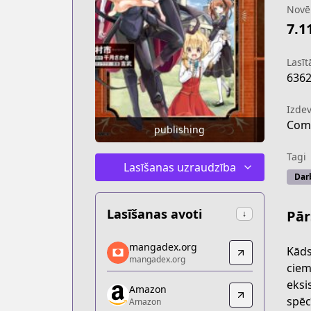
Novē
7.1
Lasītā
636
Izdev
Comi
publishing
Tagi
Lasīšanas uzraudzība
Dar
Lasīšanas avoti
Pār
↓
mangadex.org
mangadex.org
Kāds
mangadex.org
mangadex.org
ciem
https://mangadex.org/title/032f800d
eksi
Amazon
Amazon
spēc
Amazon
Amazon