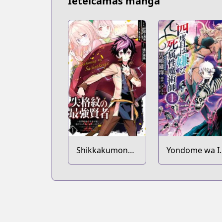
Ieteicamās manga
Shikkakumon
Yondome wa I
no Saikyou
na Shizokusei
Kenja: Sekai
Majutsushi
Saikyou no
Kenja ga Sarani
Tsuyokunaru
Tame ni Tensei