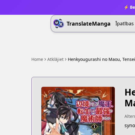
⚡ Be
TranslateManga
Īpatības
Home
Atklājiet
Henkyougurashi no Maou, Tensei 
He
Ma
Alter
syno