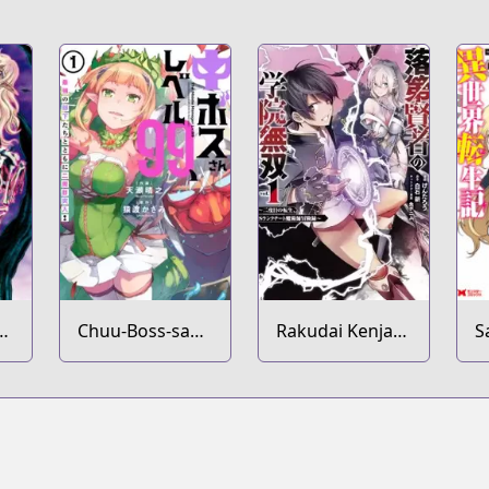
ya
Chuu-Boss-san
Rakudai Kenja
S
Level 99,
no Gakuin
O
Saikyou no
Musou: Nidome
I
Buka-tachi to
no Tensei, S-
G
Tomoni
Rank Cheat
Y
Nishuume
Majutsushi
K
Totsunyuu!
Boukenroku
M