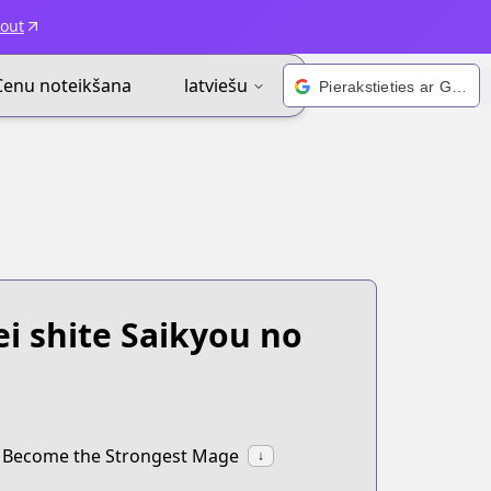
kout
Cenu noteikšana
latviešu
Pierakstieties ar Google
i shite Saikyou no
o Become the Strongest Mage
↓