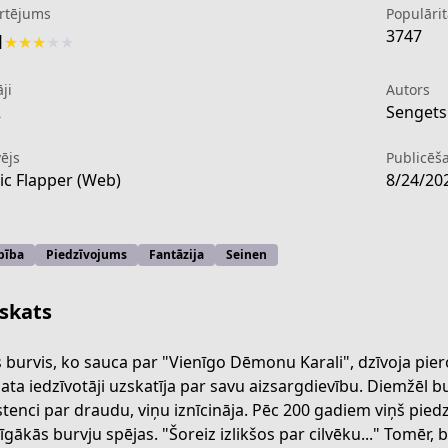
rtējums
Populārit
3747
1
★
★
★
★
★
ji
Autors
2
Sengetsu
ējs
Publicēš
c Flapper (Web)
8/24/20
bība
Piedzīvojums
Fantāzija
Seinen
skats
 burvis, ko sauca par "Vienīgo Dēmonu Karali", dzīvoja pier
ata iedzīvotāji uzskatīja par savu aizsargdievību. Diemžēl bu
-d632-4442-8830-d037d616ead4
stenci par draudu, viņu iznīcināja. Pēc 200 gadiem viņš piedz
īgākās burvju spējas. "Šoreiz izlikšos par cilvēku..." Tomēr,