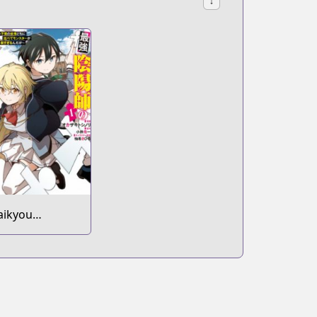
↓
aikyou
nmyouji no
sekai Tenseiki:
eboku no
oukai-domo ni
urabete
onster ga