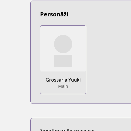
https://www.mangaupdates.com/serie
novelUpdates
Personāži
novelUpdates
https://www.novelupdates.com/series/
Book☆Walker
Book☆Walker
https://bookwalker.jp/series/299810/lis
Grossaria Yuuki
Main