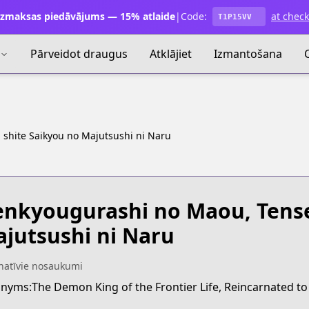
zmaksas piedāvājums — 15% atlaide
|
Code:
at chec
T1P15VV
Pārveidot draugus
Atklājiet
Izmantošana
shite Saikyou no Majutsushi ni Naru
nkyougurashi no Maou, Tense
jutsushi ni Naru
natīvie nosaukumi
nyms:The Demon King of the Frontier Life, Reincarnated t