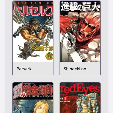
Berserk
Shingeki no
Kyojin