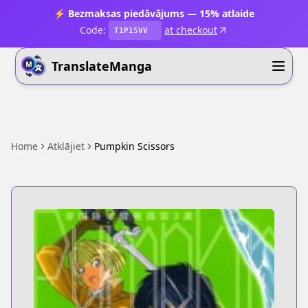
⚡ Bezmaksas piedāvājums — 15% atlaide
Code:
at checkout
T1P15VV
TranslateManga
Home
Atklājiet
Pumpkin Scissors