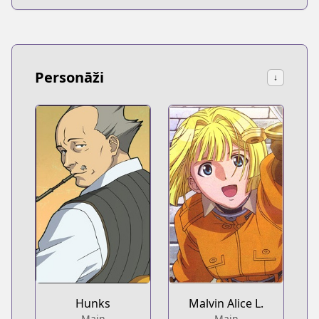
Personāži
↓
Hunks
Malvin Alice L.
Main
Main