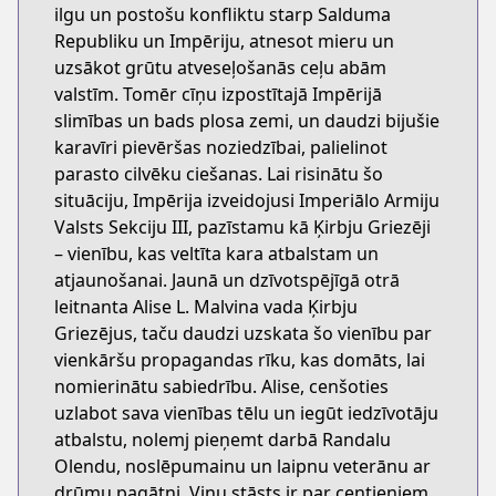
ilgu un postošu konfliktu starp Salduma
Republiku un Impēriju, atnesot mieru un
uzsākot grūtu atveseļošanās ceļu abām
valstīm. Tomēr cīņu izpostītajā Impērijā
slimības un bads plosa zemi, un daudzi bijušie
karavīri pievēršas noziedzībai, palielinot
parasto cilvēku ciešanas. Lai risinātu šo
situāciju, Impērija izveidojusi Imperiālo Armiju
Valsts Sekciju III, pazīstamu kā Ķirbju Griezēji
– vienību, kas veltīta kara atbalstam un
atjaunošanai. Jaunā un dzīvotspējīgā otrā
leitnanta Alise L. Malvina vada Ķirbju
Griezējus, taču daudzi uzskata šo vienību par
vienkāršu propagandas rīku, kas domāts, lai
nomierinātu sabiedrību. Alise, cenšoties
uzlabot sava vienības tēlu un iegūt iedzīvotāju
atbalstu, nolemj pieņemt darbā Randalu
Olendu, noslēpumainu un laipnu veterānu ar
drūmu pagātni. Viņu stāsts ir par centieniem