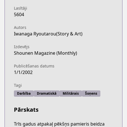
Lasītāji
5604
Autors
Iwanaga Ryoutarou(Story & Art)
Izdevējs
Shounen Magazine (Monthly)
Publicēšanas datums
1/1/2002
Tagi
Darbība
Dramatiskā
Militārais
Šoņens
Pārskats
Trīs gadus atpakaļ pēkšņs pamieris beidza