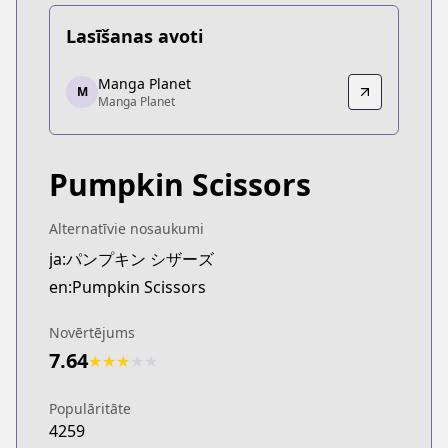
Lasīšanas avoti
Manga Planet
Manga Planet
M
Manga Planet
Manga Planet
https://read.mangaplanet.com/comic/6176655c26
Pumpkin Scissors
Alternatīvie nosaukumi
ja:パンプキン シザーズ
en:Pumpkin Scissors
Novērtējums
7.64
★
★
★
★
★
Populāritāte
4259