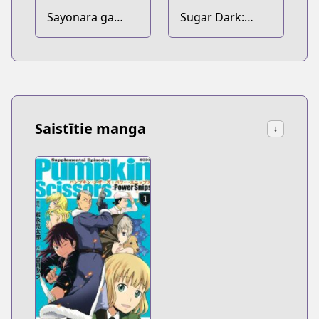
Sayonara ga
Sugar Dark:
Chikai no de
Umerareta Yami
to Shoujo
Saistītie manga
↓