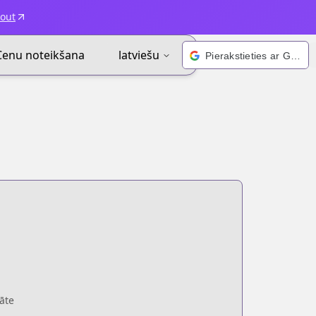
kout
Cenu noteikšana
latviešu
Pierakstieties ar Google
āte