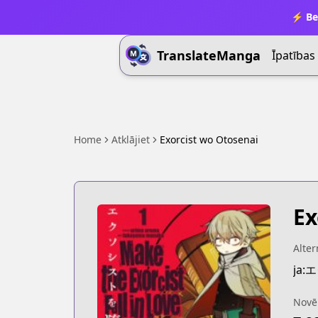
⚡ Be
TranslateManga
Īpatības
Home
Atklājiet
Exorcist wo Otosenai
Ex
Alter
ja
Novē