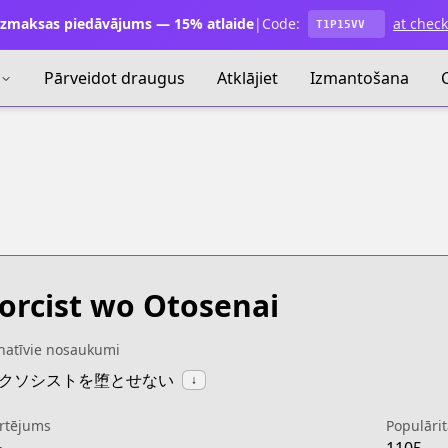
zmaksas piedāvājums — 15% atlaide
|
Code:
at chec
T1P15VV
Pārveidot draugus
Atklājiet
Izmantošana
orcist wo Otosenai
natīvie nosaukumi
:エクソシストを堕とせない
↓
rtējums
Populārit