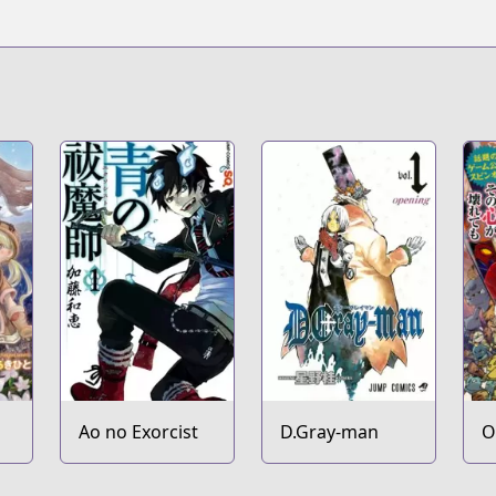
Ao no Exorcist
D.Gray-man
O
K
E