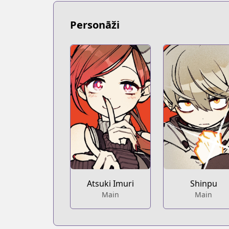
https://bookwalker.jp/series/351107/lis
Official English
Personāži
Official English
https://mangaplus.shueisha.co.jp/title
Atsuki Imuri
Shinpu
Main
Main