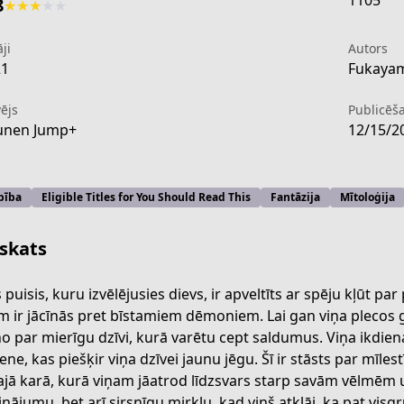
1105
8
★
★
★
★
★
ji
Autors
21
Fukayam
ējs
Publicēš
unen Jump+
12/15/2
bība
Eligible Titles for You Should Read This
Fantāzija
Mītoloģija
skats
 puisis, kuru izvēlējusies dievs, ir apveltīts ar spēju kļūt p
m ir jācīnās pret bīstamiem dēmoniem. Lai gan viņa plecos gul
o par mierīgu dzīvi, kurā varētu cept saldumus. Viņa ikdien
-4127-4bf2-94a3-b2571029562d
ene, kas piešķir viņa dzīvei jaunu jēgu. Šī ir stāsts par mīle
ajā karā, kurā viņam jāatrod līdzsvars starp savām vēlmēm 
cinājumu, bet arī sirsnīgu mirkļu, kad viņš atklāj, ka pat visg