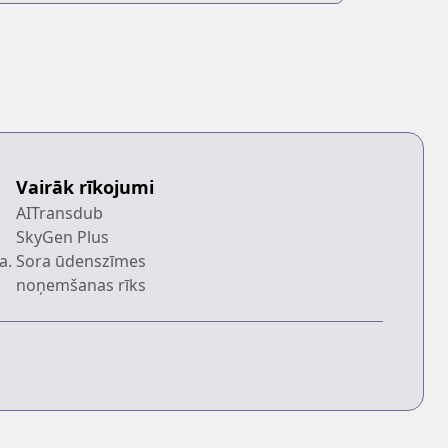
Vairāk rīkojumi
AITransdub
SkyGen Plus
a.
Sora ūdenszīmes
noņemšanas rīks