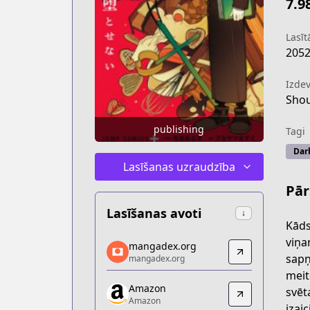
7.9
Lasītā
205
Izdev
Sho
publishing
Tagi
Dar
Lasīšanas uzraudzība
Pār
Lasīšanas avoti
↓
Kāds
mangadex.org
viņa
mangadex.org
mangadex.org
sapņ
mangadex.org
https://mangadex.org/title/8d2e9520
meit
Amazon
Amazon
svēt
Amazon
Amazon
izai