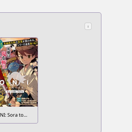
↓
NI: Sora to
aze no Elegy
pisode Zero