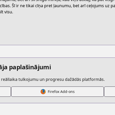
W5YT
ecības. Šī ir ne tikai cīņa pret ļaunumu, bet arī ceļojums uz
īt visu.
ake-the-exorcist-fall-in-love
/697971
/3269754496649675685
āja paplašinājumi
r reāllaika tulkojumu un progresu dažādās platformās.
Firefox Add-ons
s.html?id=192538