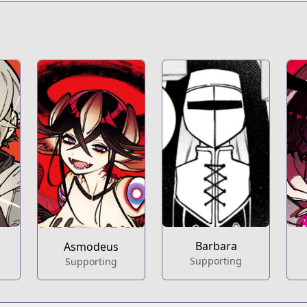
t
s/100198
Barbara
Asmodeus
Supporting
Supporting