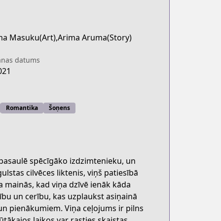
a Masuku(Art),Arima Aruma(Story)
anas datums
021
Romantika
Šoņens
ar pasaulē spēcīgāko izdzimtenieku, un
stas cilvēces liktenis, viņš patiesībā
a mainās, kad viņa dzīvē ienāk kāda
stību un cerību, kas uzplaukst asiņainā
un pienākumiem. Viņa ceļojums ir pilns
rūtākajos laikos var rasties skaistas