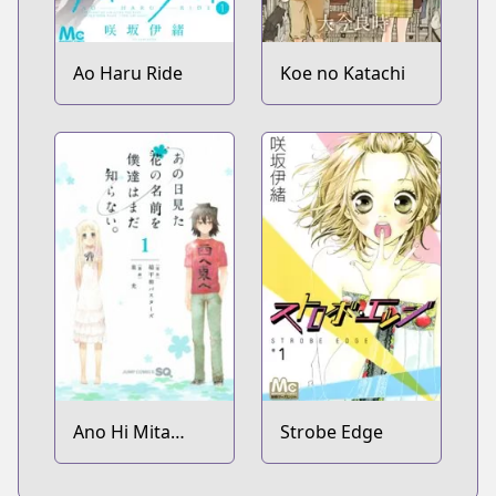
Ao Haru Ride
Koe no Katachi
Ano Hi Mita
Strobe Edge
Hana no Namae
wo Bokutachi wa