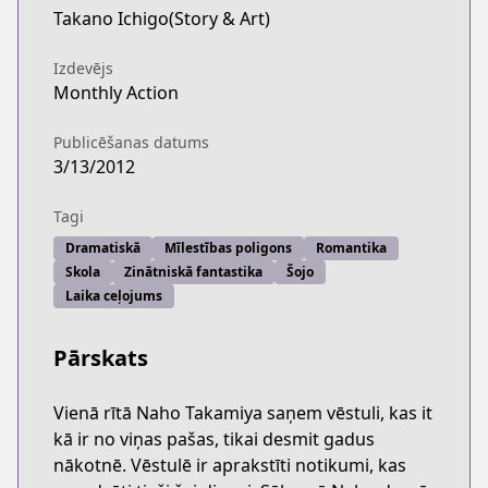
Takano Ichigo(Story & Art)
Izdevējs
Monthly Action
Publicēšanas datums
3/13/2012
Tagi
Dramatiskā
Mīlestības poligons
Romantika
Skola
Zinātniskā fantastika
Šojo
Laika ceļojums
Pārskats
Vienā rītā Naho Takamiya saņem vēstuli, kas it
kā ir no viņas pašas, tikai desmit gadus
nākotnē. Vēstulē ir aprakstīti notikumi, kas