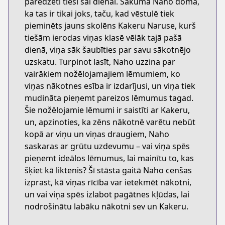
paredzēti tieši šai dienai. Sākumā Naho domā,
ka tas ir tikai joks, taču, kad vēstulē tiek
pieminēts jauns skolēns Kakeru Naruse, kurš
tiešām ierodas viņas klasē vēlāk tajā pašā
dienā, viņa sāk šaubīties par savu sākotnējo
uzskatu. Turpinot lasīt, Naho uzzina par
vairākiem nožēlojamajiem lēmumiem, ko
viņas nākotnes esība ir izdarījusi, un viņa tiek
mudināta pieņemt pareizos lēmumus tagad.
Šie nožēlojamie lēmumi ir saistīti ar Kakeru,
un, apzinoties, ka zēns nākotnē varētu nebūt
kopā ar viņu un viņas draugiem, Naho
saskaras ar grūtu uzdevumu – vai viņa spēs
pieņemt ideālos lēmumus, lai mainītu to, kas
šķiet kā liktenis? Šī stāsta gaitā Naho cenšas
izprast, kā viņas rīcība var ietekmēt nākotni,
un vai viņa spēs izlabot pagātnes kļūdas, lai
nodrošinātu labāku nākotni sev un Kakeru.