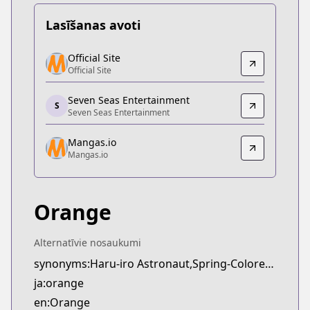
Lasīšanas avoti
Official Site
Official Site
Official Site
Official Site
https://www.futabasha.co.jp/introduction/orange
Seven Seas Entertainment
Seven Seas Entertainment
S
Seven Seas Entertainment
Seven Seas Entertainment
https://sevenseasentertainment.com/series/orang
Mangas.io
Mangas.io
Mangas.io
Mangas.io
https://www.mangas.io/lire/orange
Orange
Alternatīvie nosaukumi
synonyms:Haru-iro Astronaut,Spring-Colored Astronaut,orange: Mirai,orange: future
ja:orange
en:Orange