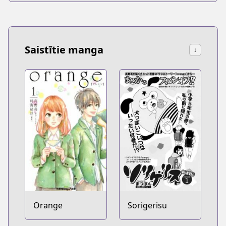
Mada Shiranai.
Saistītie manga
↓
Orange
Sorigerisu