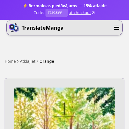
⚡ Bezmaksas piedāvājums — 15% atlaide
Code:
at checkout
T1P15VV
TranslateManga
Home
Atklājiet
Orange