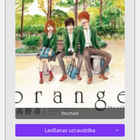
finished
Lasīšanas uzraudzība