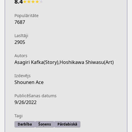
8.4
★
★
★
★
★
Populāritāte
7687
Lasītāji
2905
Autors
Asagiri Kafka(Story),Hoshikawa Shiwasu(Art)
Izdevējs
Shounen Ace
Publicēšanas datums
9/26/2022
Tagi
Darbība
Šoņens
Pārdabiskā