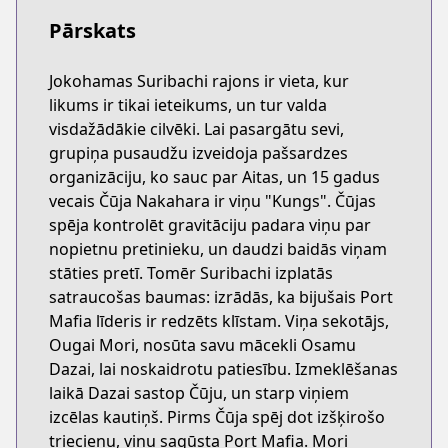
Pārskats
Jokohamas Suribachi rajons ir vieta, kur
likums ir tikai ieteikums, un tur valda
visdažādākie cilvēki. Lai pasargātu sevi,
grupiņa pusaudžu izveidoja pašsardzes
organizāciju, ko sauc par Aitas, un 15 gadus
vecais Čūja Nakahara ir viņu "Kungs". Čūjas
spēja kontrolēt gravitāciju padara viņu par
nopietnu pretinieku, un daudzi baidās viņam
stāties pretī. Tomēr Suribachi izplatās
satraucošas baumas: izrādās, ka bijušais Port
Mafia līderis ir redzēts klīstam. Viņa sekotājs,
Ougai Mori, nosūta savu mācekli Osamu
Dazai, lai noskaidrotu patiesību. Izmeklēšanas
laikā Dazai sastop Čūju, un starp viņiem
izcēlas kautiņš. Pirms Čūja spēj dot izšķirošo
triecienu, viņu sagūsta Port Mafia. Mori