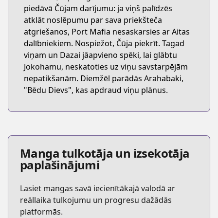
piedāvā Čūjam darījumu: ja viņš palīdzēs
atklāt noslēpumu par sava priekšteča
atgriešanos, Port Mafia nesaskarsies ar Aitas
dalībniekiem. Nospiežot, Čūja piekrīt. Tagad
viņam un Dazai jāapvieno spēki, lai glābtu
Jokohamu, neskatoties uz viņu savstarpējām
nepatikšanām. Diemžēl parādās Arahabaki,
"Bēdu Dievs", kas apdraud viņu plānus.
Manga tulkotāja un izsekotāja
paplašinājumi
Lasiet mangas savā iecienītākajā valodā ar
reāllaika tulkojumu un progresu dažādās
platformās.