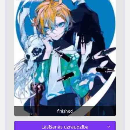
finished
Lasīšanas uzraudzība