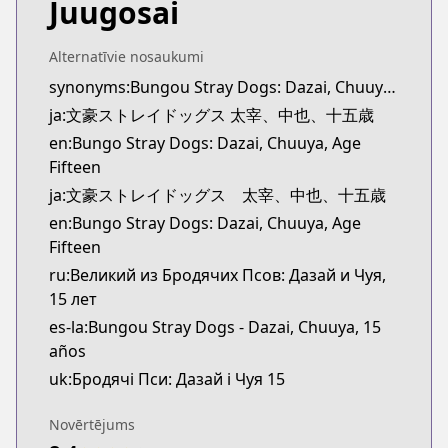
Juugosai
Book☆Walker
Book☆Walker
https://bookwalker.jp/series/396326/list
Alternatīvie nosaukumi
Official English
synonyms:Bungou Stray Dogs: Dazai, Chuuya, Age Fifteen
Official English
ja:文豪ストレイドッグス 太宰、中也、十五歳
https://yenpress.com/series/bungo-stray-dogs-daz
en:Bungo Stray Dogs: Dazai, Chuuya, Age
Fifteen
ja:文豪ストレイドッグス 太宰、中也、十五歳
en:Bungo Stray Dogs: Dazai, Chuuya, Age
Fifteen
ru:Великий из Бродячих Псов: Дазай и Чуя,
15 лет
es-la:Bungou Stray Dogs - Dazai, Chuuya, 15
años
uk:Бродячі Пси: Дазай і Чуя 15
Novērtējums