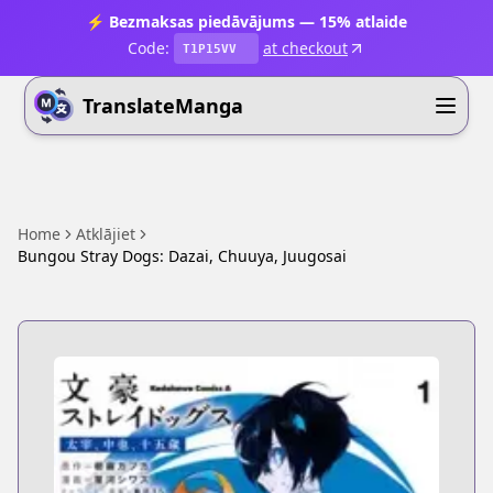
⚡ Bezmaksas piedāvājums — 15% atlaide
Code:
at checkout
T1P15VV
TranslateManga
Home
Atklājiet
Bungou Stray Dogs: Dazai, Chuuya, Juugosai