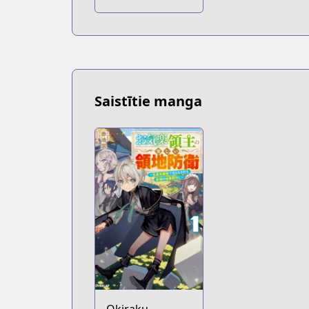
"Murazukuri"
Cheat de
Otegaru Slow
Life: Mura desu
ga Nani ka?
Saistītie manga