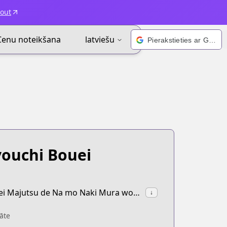
kout
Cenu noteikšana
latviešu
Pierakstieties ar Google
youchi Bouei
synonyms:Okiraku Ryoushu no Tanoshii Ryouchi Bouei: Seisankei Majutsu de Na mo Naki Mura wo Saikyou no Jousai Toshi ni,Fun Territory Defense by the Optimistic Lord
↓
āte