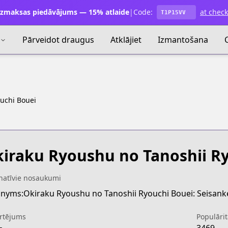
zmaksas piedāvājums — 15% atlaide
|
Code:
at chec
T1P15VV
Pārveidot draugus
Atklājiet
Izmantošana
uchi Bouei
iraku Ryoushu no Tanoshii R
natīvie nosaukumi
rtējums
Populārit