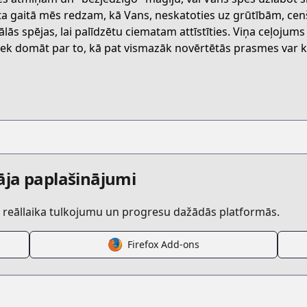
RHDK2
ta gaitā mēs redzam, kā Vans, neskatoties uz grūtībām, cenš
ālās spējas, lai palīdzētu ciematam attīstīties. Viņa ceļojums 
liek domāt par to, kā pat vismazāk novērtētās prasmes var k
okiraku-ryoushu-no-tanoshii-ryouchi-bouei
/683965
69754496561190983
āja paplašinājumi
r reāllaika tulkojumu un progresu dažādās platformās.
Firefox Add-ons
a/https://www.cdjapan.co.jp/person_name/青色まろ