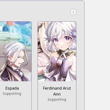
↓
illage-is-made-into-the-strongest-fortified-city-by-produc
oduction-magic-turns-a-nameless-village-into-the-strongest
Espada
Ferdinand Arut
Supporting
Ann
Supporting