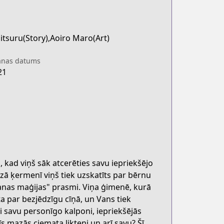
itsuru(Story),Aoiro Maro(Art)
anas datums
21
s, kad viņš sāk atcerēties savu iepriekšējo
zā ķermenī viņš tiek uzskatīts par bērnu
anas maģijas" prasmi. Viņa ģimenē, kurā
a par bezjēdzīgu cīņā, un Vans tiek
kai savu personīgo kalponi, iepriekšējās
s mazās ciemata likteni un arī savu? Šī