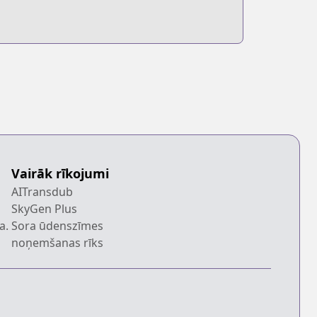
Vairāk rīkojumi
AITransdub
SkyGen Plus
a.
Sora ūdenszīmes
noņemšanas rīks