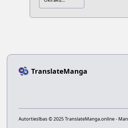
Okiraku
Ryoushu no
Tanoshii
Ryouchi Bouei:
Seisankei
Majutsu de Na
mo Naki Mura
wo Saikyou no
Jousai Toshi ni
TranslateManga
Autortiesības © 2025 TranslateManga.online - Mang