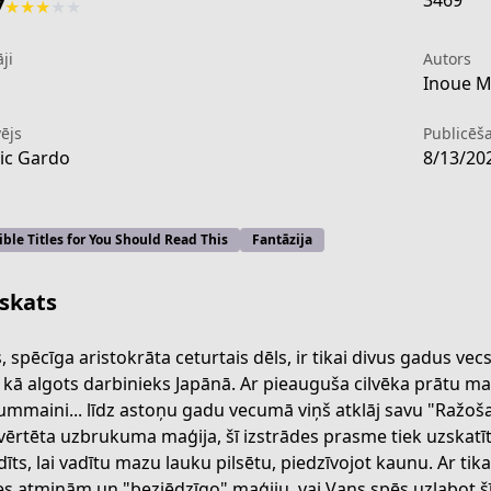
3469
7
★
★
★
★
★
ji
Autors
1
Inoue M
ējs
Publicēš
ic Gardo
8/13/20
ible Titles for You Should Read This
Fantāzija
skats
, spēcīga aristokrāta ceturtais dēls, ir tikai divus gadus vec
i kā algots darbinieks Japānā. Ar pieauguša cilvēka prātu ma
ummaini... līdz astoņu gadu vecumā viņš atklāj savu "Ražoš
5c8b-4572-b7c0-efa4f83da432
 vērtēta uzbrukuma maģija, šī izstrādes prasme tiek uzskatīt
idīts, lai vadītu mazu lauku pilsētu, piedzīvojot kaunu. Ar ti
es atmiņām un "bezjēdzīgo" maģiju, vai Vans spēs uzlabot šī