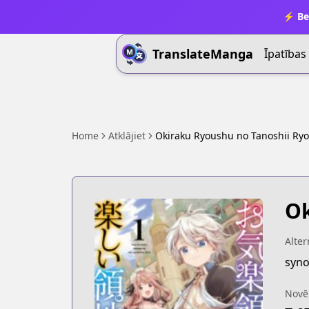
⚡ Be
TranslateManga
Īpatības
Home
Atklājiet
Okiraku Ryoushu no Tanoshii Ryo
Ok
Alter
Novē