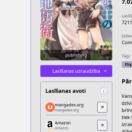
7.0
Lasītā
721
Izdev
Com
publishing
Tagi
Elig
Lasīšanas uzraudzība
Pār
Lasīšanas avoti
↓
Vans
mangadex.org
dzīv
mangadex.org
mangadex.org
brīn
mangadex.org
https://mangadex.org/title/9afe47ee-
tiek
Amazon
Amazon
izra
Amazon
Amazon
dzīv