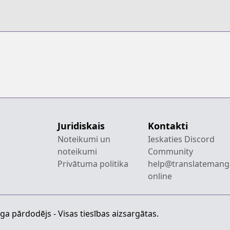
Juridiskais
Kontakti
Noteikumi un
Ieskaties Discord
noteikumi
Community
Privātuma politika
help@translatemang
online
a pārdodējs - Visas tiesības aizsargātas.