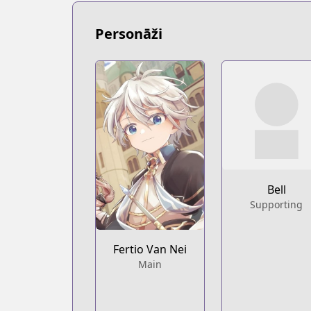
https://www.mangaupdates.com/serie
novelUpdates
Personāži
novelUpdates
https://www.novelupdates.com/series/fu
Book☆Walker
Book☆Walker
https://bookwalker.jp/series/342851/lis
Official English
Official English
https://sevenseasentertainment.com/se
Bell
Supporting
Fertio Van Nei
Main