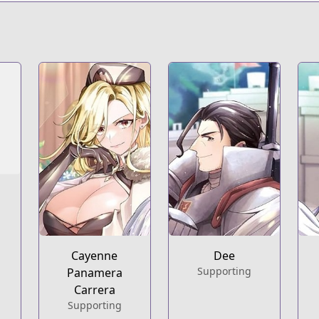
s.html?id=187259
n-territory-defense-of-the-easy-going-lord-the-nameless-v
t
ries/easygoing-territory-defense-by-the-optimistic-lord-pr
Cayenne
Dee
Supporting
Panamera
Carrera
Supporting