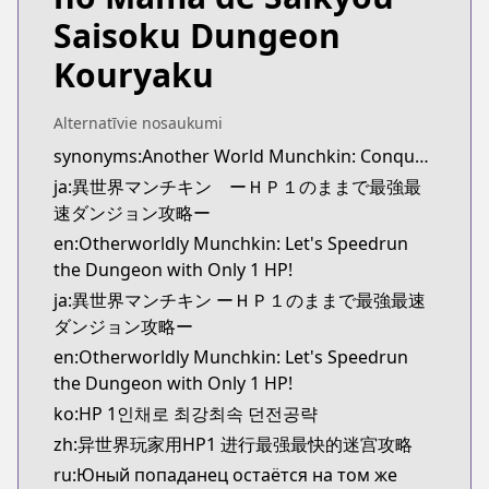
https://www.mangaupdates.com/series.html?id=m
Saisoku Dungeon
Kouryaku
Alternatīvie nosaukumi
synonyms:Another World Munchkin: Conquering the Dungeon as the Strongest and the Fastest with Only 1 HP
ja:異世界マンチキン ーＨＰ１のままで最強最
速ダンジョン攻略ー
en:Otherworldly Munchkin: Let's Speedrun
the Dungeon with Only 1 HP!
ja:異世界マンチキン ーＨＰ１のままで最強最速
ダンジョン攻略ー
en:Otherworldly Munchkin: Let's Speedrun
the Dungeon with Only 1 HP!
ko:HP 1인채로 최강최속 던전공략
zh:异世界玩家用HP1 进行最强最快的迷宫攻略
ru:Юный попаданец остаётся на том же