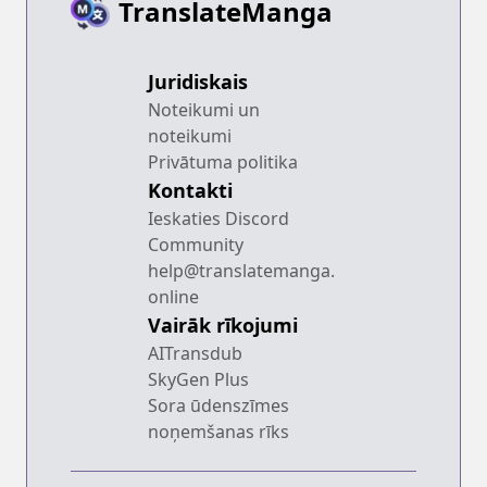
TranslateManga
Juridiskais
Noteikumi un
noteikumi
Privātuma politika
Kontakti
Ieskaties Discord
Community
help@translatemanga.
online
Vairāk rīkojumi
AITransdub
SkyGen Plus
Sora ūdenszīmes
noņemšanas rīks