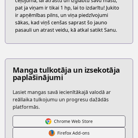
ceļojumā, lai atrastu un izglābtu savu māsu,
pat ja viņam ir tikai 1 hp, lai to izdarītu! Jukito
ir apņēmības pilns, un viņa piedzīvojumi
sākas, kad viņš cenšas saprast šo jauno
pasauli un atrast veidu, kā atkal satikt Sanu.
Manga tulkotāja un izsekotāja
paplašinājumi
Lasiet mangas savā iecienītākajā valodā ar
reāllaika tulkojumu un progresu dažādās
platformās.
Chrome Web Store
Firefox Add-ons