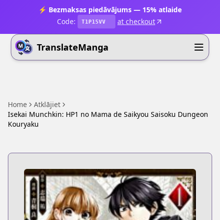
⚡ Bezmaksas piedāvājums — 15% atlaide
Code:
at checkout
T1P15VV
TranslateManga
Home
Atklājiet
Isekai Munchkin: HP1 no Mama de Saikyou Saisoku Dungeon
Kouryaku