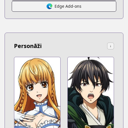
Edge Add-ons
Personāži
↓