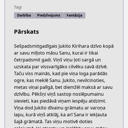
Tagi
Darbība
Piedzīvojums
Fantāzija
Pārskats
Sešpadsmitgadīgais Jukito Kirihara dzīvo kopā
ar savu mīļoto māsu Sanu, kurai ir tikai
četrpadsmit gadi. Viņš viņu ļoti sargā un
uzskata par vissvarīgāko cilvēku savā dzīvē.
Taču viss mainās, kad pie viņa loga parādās
ogre, kas meklē Sanu. Jukito, nevilcinoties,
metas viņai palīgā, bet diemžēl maksā ar savu
dzīvību. Pēkšņi viņš sastop noslēpumainu
sievieti, kas piedāvā viņam iespēju atdzimt.
Viņa dod Jukito dīvainu grāmatu ar varoņa
lapu, kurā viņš atklāj, ka arī Sana ir iekļauta
šajā grāmatā. Tas viņu motivē doties