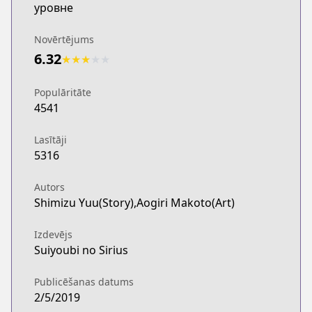
уровне
Novērtējums
6.32
★
★
★
★
★
Populāritāte
4541
Lasītāji
5316
Autors
Shimizu Yuu(Story),Aogiri Makoto(Art)
Izdevējs
Suiyoubi no Sirius
Publicēšanas datums
2/5/2019