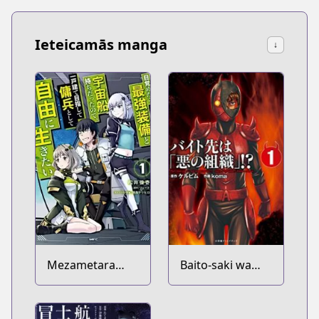
Ieteicamās manga
↓
Mezametara
Baito-saki wa
Saikyou Soubi to
"Aku no
Uchuusenmochi
Soshiki"!?
Datta node,