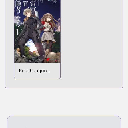
Ikkodate
Mezashite
Youhei toshite
Jiyuu ni Ikitai
Kouchuugun
Shikan,
Boukensha ni
Naru