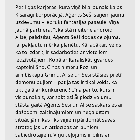
Pēc ilgas karjeras, kurā viņš bija ļaunais kalps
Kisaragi korporācijā, Aģents Seši saņem jaunu
uzdevumu – iebrukt fantāzijas pasaulē! Viņa
jaunā partnera, "skaistā meitene android"
Alise, palīdzību, Aģents Seši dodas ceļojumā,
lai pakļautu mērķa planētu. Kā labākais veids,
kā to izdarīt, ir sadarboties ar vietējiem
iedzīvotājiem! Kopā ar Karaliskās gvardes
kapteini Sno, Cīņas himēru Rozi un
arhibīskapu Grimu, Alise un Seši stāsies pretī
dēmonu pūļiem – pat ja tas ir tikai veids, kā
tikt galā ar konkurenci! Cīņa par to, kurš ir
visļaunākais, var sākties! Šī piedzīvojumu
stāsta gaitā Aģents Seši un Alise saskarsies ar
dažādām izaicinājumiem un negaidītām
situācijām, kas liks viņiem pārdomāt savas
stratēģijas un attiecības ar jauniem
sabiedrotajiem. Viņu ceļojums ir pilns ar