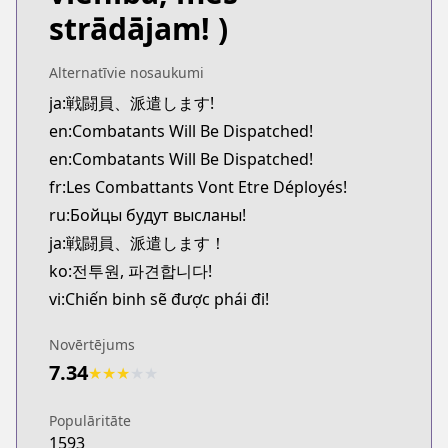
strādājam! )
Alternatīvie nosaukumi
ja:戦闘員、派遣します!
en:Combatants Will Be Dispatched!
en:Combatants Will Be Dispatched!
fr:Les Combattants Vont Etre Déployés!
ru:Бойцы будут высланы!
ja:戦闘員、派遣します！
ko:전투원, 파견합니다!
vi:Chiến binh sẽ được phái đi!
Novērtējums
7.34
★
★
★
★
★
Populāritāte
1593