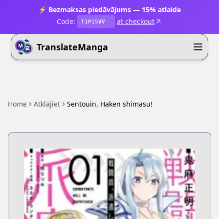
⚡ Bezmaksas piedāvājums — 15% atlaide
Code:
at checkout
T1P15VV
TranslateManga
Home
Atklājiet
Sentouin, Haken shimasu!