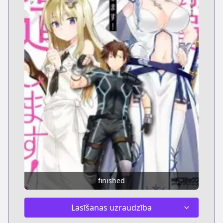
finished
Lasīšanas uzraudzība