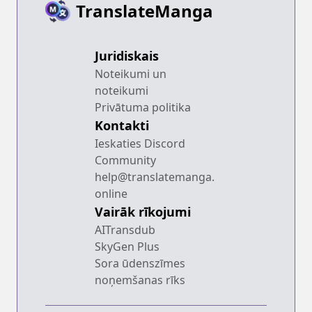
TranslateManga
Juridiskais
Noteikumi un
noteikumi
Privātuma politika
Kontakti
Ieskaties Discord
Community
help@translatemanga.
online
Vairāk rīkojumi
AITransdub
SkyGen Plus
Sora ūdenszīmes
noņemšanas rīks