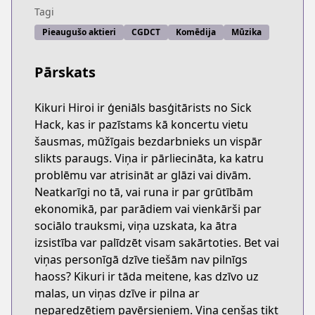
Tagi
Pieaugušo aktieri
CGDCT
Komēdija
Mūzika
Pārskats
Kikuri Hiroi ir ģeniāls basģitārists no Sick
Hack, kas ir pazīstams kā koncertu vietu
šausmas, mūžīgais bezdarbnieks un vispār
slikts paraugs. Viņa ir pārliecināta, ka katru
problēmu var atrisināt ar glāzi vai divām.
Neatkarīgi no tā, vai runa ir par grūtībām
ekonomikā, par parādiem vai vienkārši par
sociālo trauksmi, viņa uzskata, ka ātra
izsistība var palīdzēt visam sakārtoties. Bet vai
viņas personīgā dzīve tiešām nav pilnīgs
haoss? Kikuri ir tāda meitene, kas dzīvo uz
malas, un viņas dzīve ir pilna ar
neparedzētiem pavērsieniem. Viņa cenšas tikt