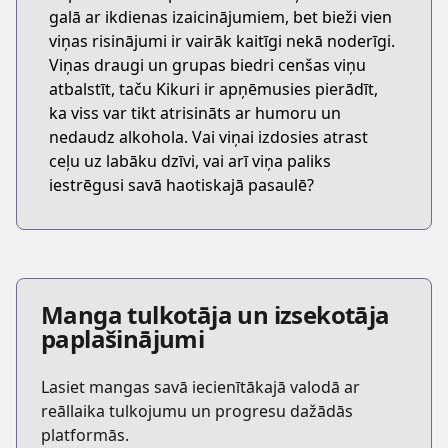
galā ar ikdienas izaicinājumiem, bet bieži vien
viņas risinājumi ir vairāk kaitīgi nekā noderīgi.
Viņas draugi un grupas biedri cenšas viņu
atbalstīt, taču Kikuri ir apņēmusies pierādīt,
ka viss var tikt atrisināts ar humoru un
nedaudz alkohola. Vai viņai izdosies atrast
ceļu uz labāku dzīvi, vai arī viņa paliks
iestrēgusi savā haotiskajā pasaulē?
Manga tulkotāja un izsekotāja
paplašinājumi
Lasiet mangas savā iecienītākajā valodā ar
reāllaika tulkojumu un progresu dažādās
platformās.