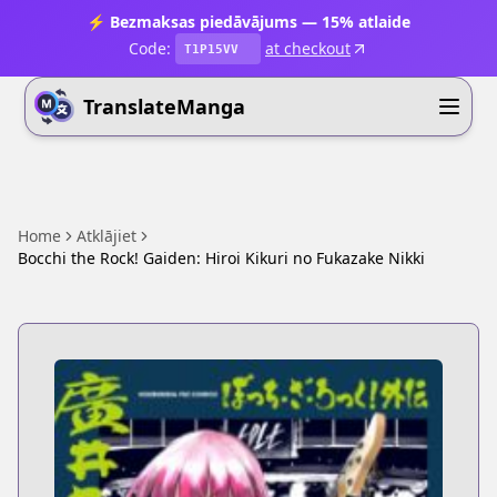
⚡ Bezmaksas piedāvājums — 15% atlaide
Code:
at checkout
T1P15VV
TranslateManga
Home
Atklājiet
Bocchi the Rock! Gaiden: Hiroi Kikuri no Fukazake Nikki