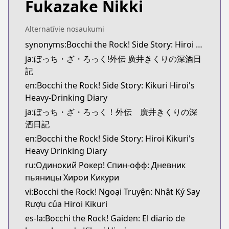
Fukazake Nikki
Official Raw
Official Raw
https://comic-fuz.com/manga/3354
Alternatīvie nosaukumi
Kitsu
synonyms:Bocchi the Rock! Side Story: Hiroi Kikuri's Heavy Drinking Diary
Kitsu
ja:ぼっち・ざ・ろっく!外伝 廣井きくりの深酒日
https://kitsu.app/manga/67257
記
CDJapan
en:Bocchi the Rock! Side Story: Kikuri Hiroi's
CDJapan
Heavy-Drinking Diary
https://www.anime-planet.com/manga/https://ww
ja:ぼっち・ざ・ろっく！外伝 廣井きくりの深
MangaUpdates
酒日記
MangaUpdates
en:Bocchi the Rock! Side Story: Hiroi Kikuri's
https://www.mangaupdates.com/series.html?id=b5
Heavy Drinking Diary
Book☆Walker
Book☆Walker
ru:Одинокий Рокер! Спин-офф: Дневник
https://bookwalker.jp/series/452628/list
пьяницы Хирои Кикури
Official English
vi:Bocchi the Rock! Ngoại Truyện: Nhật Ký Say
Official English
Rượu của Hiroi Kikuri
https://yenpress.com/series/bocchi-the-rock-side-s
es-la:Bocchi the Rock! Gaiden: El diario de