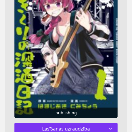
publishing
Lasīšanas uzraudzība