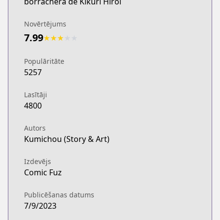
borrachera de Kikuri Hiroi
Novērtējums
7.99
★
★
★
★
★
Populāritāte
5257
Lasītāji
4800
Autors
Kumichou (Story & Art)
Izdevējs
Comic Fuz
Publicēšanas datums
7/9/2023