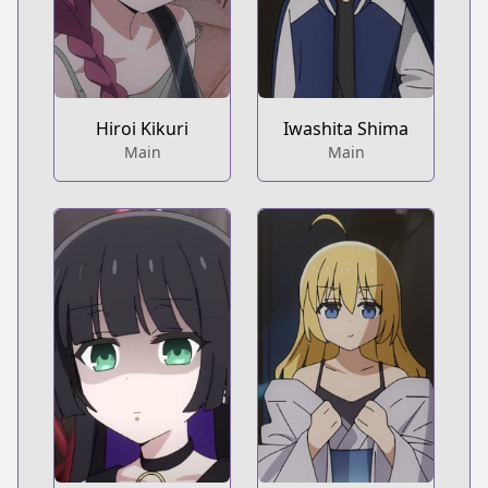
Hiroi Kikuri
Iwashita Shima
Main
Main