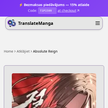
⚡ Bezmaksas piedāvājums — 15% atlaide
Code:
at checkout
T1P15VV
TranslateManga
Home
Atklājiet
Absolute Reign