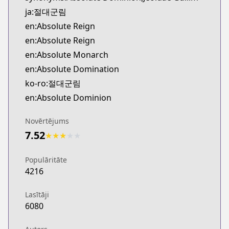
Official English
ja:절대군림
https://www.webtoons.com/en/action/absolute-reig
en:Absolute Reign
en:Absolute Reign
en:Absolute Monarch
en:Absolute Domination
ko-ro:절대군림
en:Absolute Dominion
Novērtējums
7.52
★
★
★
★
★
Populāritāte
4216
Lasītāji
6080