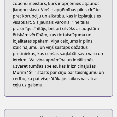
zobenu meistars, kurš ir apņēmies atjaunot
Jianghu slavu. Viņš ir apņēmības pilns cīnīties
pret korupciju un alkatību, kas ir izplatījusies
visapkārt. Šis jaunais varonis ir ne tikai
prasmīgs cīnītājs, bet arī cilvēks ar augstām
ētiskām vērtībām, kas tic taisnīguma un
lojalitātes spēkam. Viņa ceļojums ir pilns
izaicinājumu, un viņš sastaps dažādus
pretiniekus, kas cenšas saglabāt savu varu un
ietekmi. Vai viņa apņēmība un ideāli spēs
uzvarēt tumšās spēles, kas ir iznīcinājušas
Murim? Šī ir stāsts par cīņu par taisnīgumu un
cerību, ka pat visgrūtākajos laikos var atrast
ceļu uz gaismu.