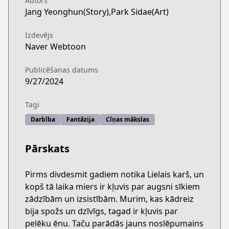
Autors
Jang Yeonghun(Story),Park Sidae(Art)
Izdevējs
Naver Webtoon
Publicēšanas datums
9/27/2024
Tagi
Darbība
Fantāzija
Cīņas mākslas
Pārskats
Pirms divdesmit gadiem notika Lielais karš, un
kopš tā laika miers ir kļuvis par augsni sīkiem
zādzībām un izsistībām. Murim, kas kādreiz
bija spožs un dzīvīgs, tagad ir kļuvis par
pelēku ēnu. Taču parādās jauns noslēpumains