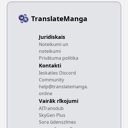
TranslateManga
Juridiskais
Noteikumi un
noteikumi
Privātuma politika
Kontakti
Ieskaties Discord
Community
help@translatemanga.
online
Vairāk rīkojumi
AITransdub
SkyGen Plus
Sora ūdenszīmes