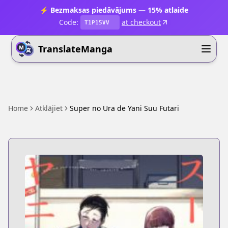
⚡ Bezmaksas piedāvājums — 15% atlaide
Code:
at checkout
T1P15VV
TranslateManga
Home
Atklājiet
Super no Ura de Yani Suu Futari