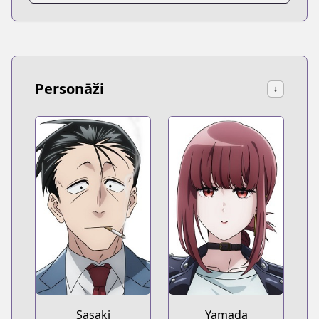
Personāži
↓
Sasaki
Yamada