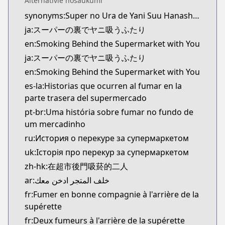
Alternatīvie nosaukumi
Official Raw
synonyms:Super no Ura de Yani Suu Hanashi,A Story About Smoking at the Back of the Supermarket,YaniSuu
https://www.manga-up.com/titles/1026/
ja:スーパーの裏でヤニ吸うふたり
Kitsu
Kitsu
en:Smoking Behind the Supermarket with You
https://kitsu.app/manga/64430
ja:スーパーの裏でヤニ吸うふたり
MangaUpdates
en:Smoking Behind the Supermarket with You
MangaUpdates
es-la:Historias que ocurren al fumar en la
https://www.mangaupdates.com/series.html?id=x
parte trasera del supermercado
Book☆Walker
pt-br:Uma história sobre fumar no fundo de
Book☆Walker
um mercadinho
https://bookwalker.jp/series/367184/list
ru:История о перекуре за супермаркетом
Official English
Official English
uk:Історія про перекур за супермаркетом
https://global.manga-up.com/manga/261
zh-hk:在超市後門吸菸的二人
ar:خلف المتجر ادخن معك
fr:Fumer en bonne compagnie à l'arrière de la
supérette
fr:Deux fumeurs à l'arrière de la supérette