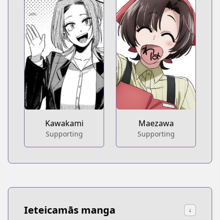
Kawakami
Maezawa
Supporting
Supporting
Ieteicamās manga
↓