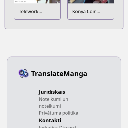
Telework
Konya Coin
Yotabanashi
Laundry de
Aimashou
TranslateManga
Juridiskais
Noteikumi un
noteikumi
Privātuma politika
Kontakti
Ieskaties Discord