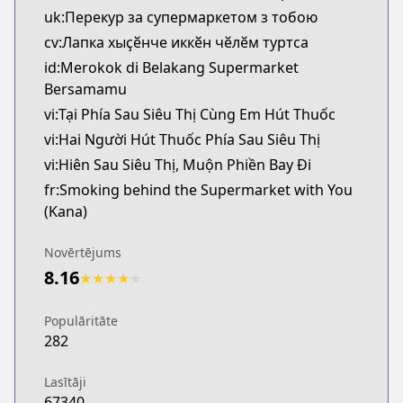
uk:Перекур за супермаркетом з тобою
cv:Лапка хыҫӗнче иккӗн чӗлӗм туртса
id:Merokok di Belakang Supermarket
Bersamamu
vi:Tại Phía Sau Siêu Thị Cùng Em Hút Thuốc
vi:Hai Người Hút Thuốc Phía Sau Siêu Thị
vi:Hiên Sau Siêu Thị, Muộn Phiền Bay Đi
fr:Smoking behind the Supermarket with You
(Kana)
Novērtējums
8.16
★
★
★
★
★
Populāritāte
282
Lasītāji
67340