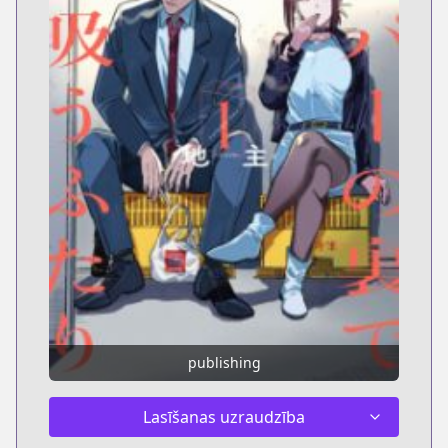
publishing
Lasīšanas uzraudzība