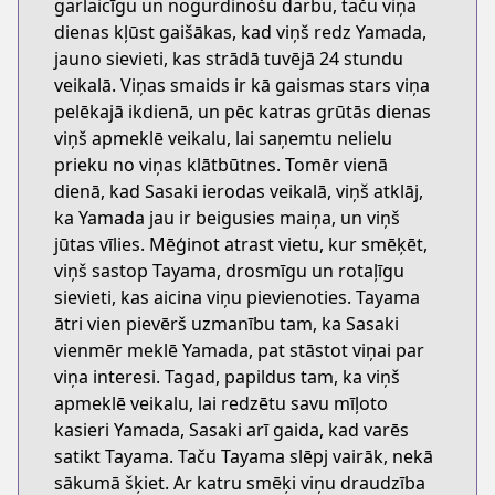
garlaicīgu un nogurdinošu darbu, taču viņa
dienas kļūst gaišākas, kad viņš redz Yamada,
jauno sievieti, kas strādā tuvējā 24 stundu
veikalā. Viņas smaids ir kā gaismas stars viņa
pelēkajā ikdienā, un pēc katras grūtās dienas
viņš apmeklē veikalu, lai saņemtu nelielu
prieku no viņas klātbūtnes. Tomēr vienā
dienā, kad Sasaki ierodas veikalā, viņš atklāj,
ka Yamada jau ir beigusies maiņa, un viņš
jūtas vīlies. Mēģinot atrast vietu, kur smēķēt,
viņš sastop Tayama, drosmīgu un rotaļīgu
sievieti, kas aicina viņu pievienoties. Tayama
ātri vien pievērš uzmanību tam, ka Sasaki
vienmēr meklē Yamada, pat stāstot viņai par
viņa interesi. Tagad, papildus tam, ka viņš
apmeklē veikalu, lai redzētu savu mīļoto
kasieri Yamada, Sasaki arī gaida, kad varēs
satikt Tayama. Taču Tayama slēpj vairāk, nekā
sākumā šķiet. Ar katru smēķi viņu draudzība