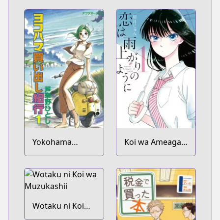
Yokohama
Koi wa Ameagari
Kaidashi Kikou
no You ni
Wotaku ni Koi
wa Muzukashii