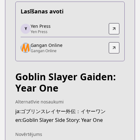
Lasīšanas avoti
Yen Press
Yen Press
Y
Yen Press
Yen Press
https://yenpress.com/series/goblin-slayer-side-s
Gangan Online
Gangan Online
Gangan Online
Gangan Online
https://www.ganganonline.com/contents/goblinyo
Goblin Slayer Gaiden:
Year One
Alternatīvie nosaukumi
ja:ゴブリンスレイヤー外伝：イヤーワン
en:Goblin Slayer Side Story: Year One
Novērtējums