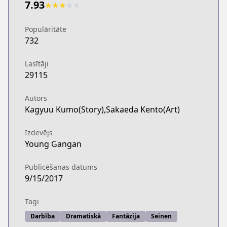
7.93
★
★
★
★
★
Populāritāte
732
Lasītāji
29115
Autors
Kagyuu Kumo(Story),Sakaeda Kento(Art)
Izdevējs
Young Gangan
Publicēšanas datums
9/15/2017
Tagi
Darbība
Dramatiskā
Fantāzija
Seinen