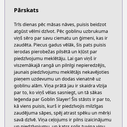
Pārskats
Trīs dienas pēc māsas nāves, puisis beidzot
atgūst vēlmi dzīvot. Pēc goblinu uzbrukuma
viņš sēro par savu ciematu un ģimeni, kas ir
zaudēta. Piecus gadus vēlāk, šis pats puisis
ierodas pierobežas pilsētā un kļūst par
piedzīvojumu meklētāju. Lai gan viņš ir
viszemākajā rangā un pilnīgi nepieredzējis,
jaunais piedzīvojumu meklētājs nekavējoties
pieņem uzdevumu un dodas vienatnē uz
goblinu alām. Viņa prātā jau ir skaidra vīzija
par to, ko viņš vēlas sasniegt, un tā sākas
leģenda par Goblin Slayer! Šis stāsts ir par to,
kā viens puisis, kurš ir piedzīvojis milzīgas
zaudējuma sāpes, spēj atrast spēku un mērķi
savā dzīvē. Viņa ceļojums ir pilns izaicinājumu
un piedzīvojumu, un katrs solis tuvina viņu