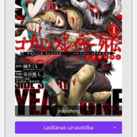
publishing
Lasīšanas uzraudzība