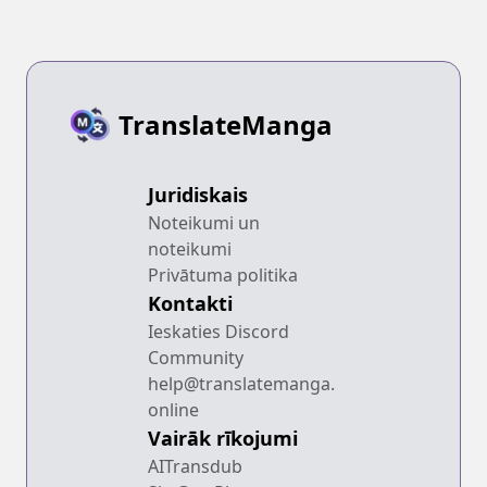
TranslateManga
Juridiskais
Noteikumi un
noteikumi
Privātuma politika
Kontakti
Ieskaties Discord
Community
help@translatemanga.
online
Vairāk rīkojumi
AITransdub