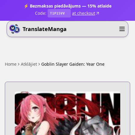
⚡ Bezmaksas piedāvājums — 15% atlaide
Code:
at checkout
T1P15VV
TranslateManga
Home
Atklājiet
Goblin Slayer Gaiden: Year One