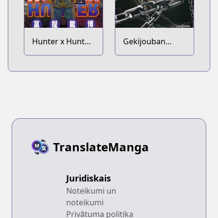
Hunter x Hunter:
Gekijouban
Kurapika
Hunter x Hunter:
Tsuioku-hen
Phantom Rouge
TranslateManga
Juridiskais
Noteikumi un
noteikumi
Privātuma politika