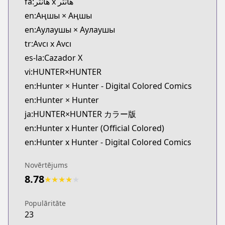
fa:هانتر x هانتر
https://shonenjumpplus.com/episode/108335195
en:Аңшы × Аңшы
MANGA Plus
en:Аулаушы × Аулаушы
MANGA Plus
tr:Avcı x Avcı
https://mangaplus.shueisha.co.jp/titles/100015
es-la:Cazador X
vi:HUNTER×HUNTER
en:Hunter × Hunter - Digital Colored Comics
en:Hunter × Hunter
ja:HUNTER×HUNTER カラー版
en:Hunter x Hunter (Official Colored)
en:Hunter x Hunter - Digital Colored Comics
Novērtējums
8.78
★
★
★
★
★
Populāritāte
23