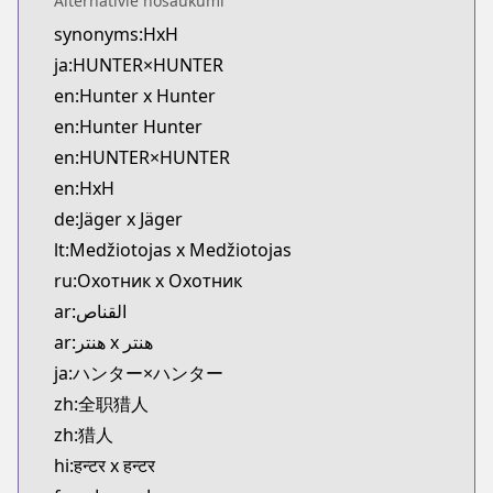
Alternatīvie nosaukumi
MangaUpdates
synonyms:HxH
https://www.mangaupdates.com/series.html?id=1
ja:HUNTER×HUNTER
Book☆Walker
Book☆Walker
en:Hunter x Hunter
https://bookwalker.jp/series/13152/list
en:Hunter Hunter
Official English
en:HUNTER×HUNTER
Official English
en:HxH
https://mangaplus.shueisha.co.jp/titles/100015
de:Jäger x Jäger
Shonen Jump
lt:Medžiotojas x Medžiotojas
Shonen Jump
https://www.shonenjump.com/j/rensai/hunter.htm
ru:Охотник х Охотник
Viz
ar:القناص
Viz
ar:هنتر x هنتر
https://www.viz.com/shonenjump/chapters/hunte
ja:ハンター×ハンター
MANGA Plus
zh:全职猎人
MANGA Plus
zh:猎人
https://mangaplus.shueisha.co.jp/titles/700012
Shonen Jump Plus
hi:हन्टर x हन्टर
Shonen Jump Plus