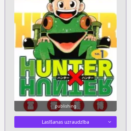
publishing
Lasīšanas uzraudzība