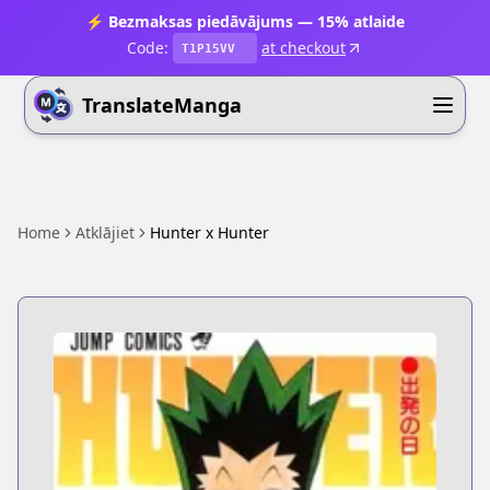
⚡ Bezmaksas piedāvājums — 15% atlaide
Code:
at checkout
T1P15VV
TranslateManga
Home
Atklājiet
Hunter x Hunter