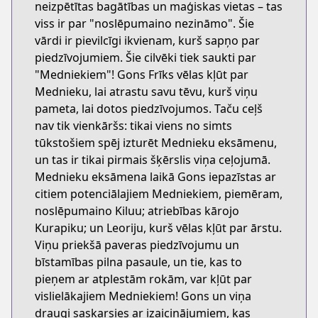
neizpētītas bagātības un maģiskas vietas – tas
viss ir par "noslēpumaino nezināmo". Šie
vārdi ir pievilcīgi ikvienam, kurš sapņo par
piedzīvojumiem. Šie cilvēki tiek saukti par
"Medniekiem"! Gons Frīks vēlas kļūt par
Mednieku, lai atrastu savu tēvu, kurš viņu
pameta, lai dotos piedzīvojumos. Taču ceļš
nav tik vienkāršs: tikai viens no simts
tūkstošiem spēj izturēt Mednieku eksāmenu,
un tas ir tikai pirmais šķērslis viņa ceļojumā.
Mednieku eksāmena laikā Gons iepazīstas ar
citiem potenciālajiem Medniekiem, piemēram,
noslēpumaino Kiluu; atriebības kārojo
Kurapiku; un Leoriju, kurš vēlas kļūt par ārstu.
Viņu priekšā paveras piedzīvojumu un
bīstamības pilna pasaule, un tie, kas to
pieņem ar atplestām rokām, var kļūt par
vislielākajiem Medniekiem! Gons un viņa
draugi saskarsies ar izaicinājumiem, kas