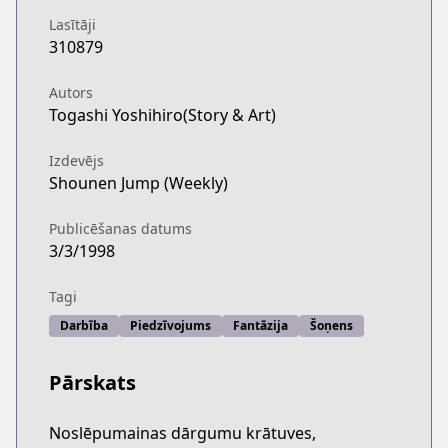
Lasītāji
310879
Autors
Togashi Yoshihiro(Story & Art)
Izdevējs
Shounen Jump (Weekly)
Publicēšanas datums
3/3/1998
Tagi
Darbība
Piedzīvojums
Fantāzija
Šoņens
Pārskats
Noslēpumainas dārgumu krātuves,