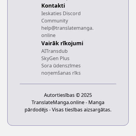
Kontakti
Ieskaties Discord
Community
help@translatemanga.
online
Vairāk rīkojumi
AITransdub
SkyGen Plus
Sora ūdenszīmes
noņemšanas rīks
Autortiesības © 2025
TranslateManga.online - Manga
pārdodējs - Visas tiesības aizsargātas.