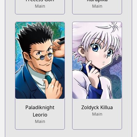
Main
Main
Paladiknight
Zoldyck Killua
Main
Leorio
Main