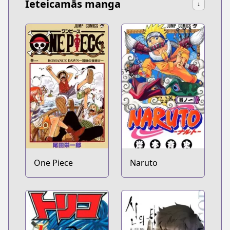
Ieteicamās manga
↓
One Piece
Naruto