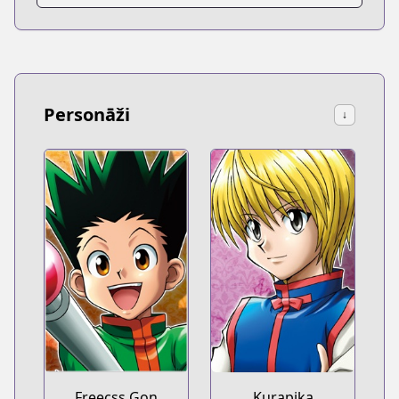
Personāži
↓
Freecss Gon
Kurapika