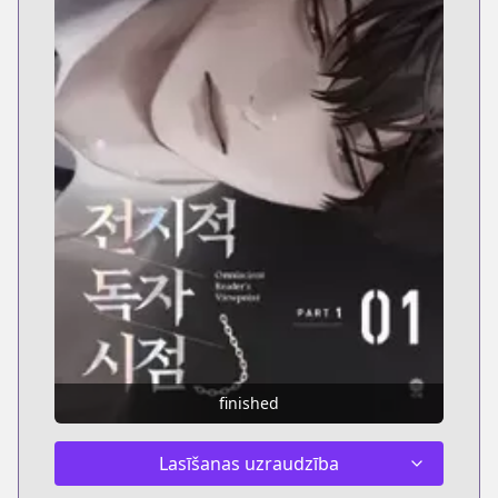
finished
Lasīšanas uzraudzība