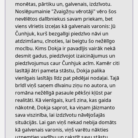
monētas, pārtiku un, galvenais, izdzīvotu.
Noslēpumainie "Zvaigžņu vērotāji" vēro šos
nevēlētos dalībniekus savam priekam, bet
viens vīrietis izceļas kā galvenais varonis: Jū
Čunhjuk, kurš bezgalīgi piedzīvo nāvi un
atdzimšanu, cīnoties, lai beigtu šo nežēlīgo
mocību. Kims Dokja ir pavadījis vairāk nekā
desmit gadus, piedzīvojot izaicinājumus un
piedzīvojumus caur Čunhjuk acīm. Kamēr citi
lasītāji ātri pameta stāstu, Dokja palika
vienīgais lasītājs līdz pat pēdējai nodaļai. Tajā
brīdī viņš saņem dīvainu ziņu no autora, un
romāna nežēlīgā pasaule pēkšņi kļūst par
realitāti. Kā vienīgais, kurš zina, kas gaida
nākotnē, Dokja saprot, ka viņam jāizmanto
sava viszinība, lai izdzīvotu nāvējošajās
situācijās. Lai gan viņš nekad nebija domāts
kā galvenais varonis, viņš varētu nākties
uzņemties vadību un rakstīt savu stāstu,