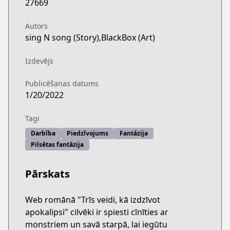
27669
Autors
sing N song (Story),BlackBox (Art)
Izdevējs
Publicēšanas datums
1/20/2022
Tagi
Darbība
Piedzīvojums
Fantāzija
Pilsētas fantāzija
Pārskats
Web romānā "Trīs veidi, kā izdzīvot
apokalipsi" cilvēki ir spiesti cīnīties ar
monstriem un savā starpā, lai iegūtu