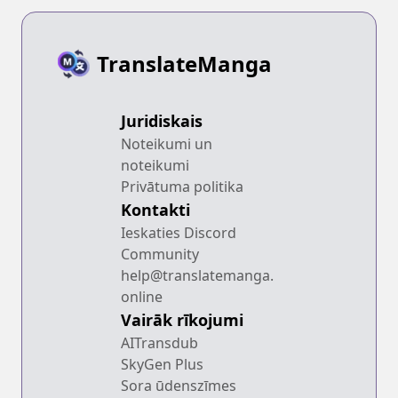
TranslateManga
Juridiskais
Noteikumi un
noteikumi
Privātuma politika
Kontakti
Ieskaties Discord
Community
help@translatemanga.
online
Vairāk rīkojumi
AITransdub
SkyGen Plus
Sora ūdenszīmes