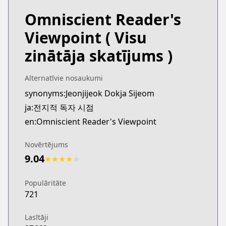
Omniscient Reader's
Viewpoint
( Visu
zinātāja skatījums )
Alternatīvie nosaukumi
synonyms:Jeonjijeok Dokja Sijeom
ja:전지적 독자 시점
en:Omniscient Reader's Viewpoint
Novērtējums
9.04
★
★
★
★
★
Populāritāte
721
Lasītāji