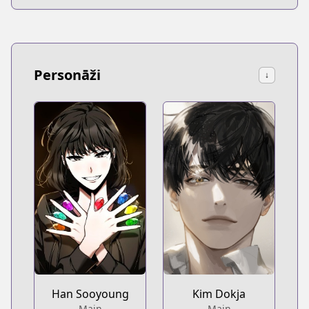
Personāži
↓
Han Sooyoung
Kim Dokja
Main
Main