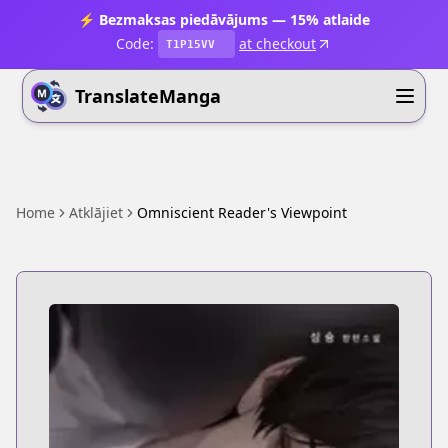
⚡ Bezmaksas piedāvājums — 15% atlaide
Code:
at checkout
T1P15VV
TranslateManga
Home
Atklājiet
Omniscient Reader's Viewpoint