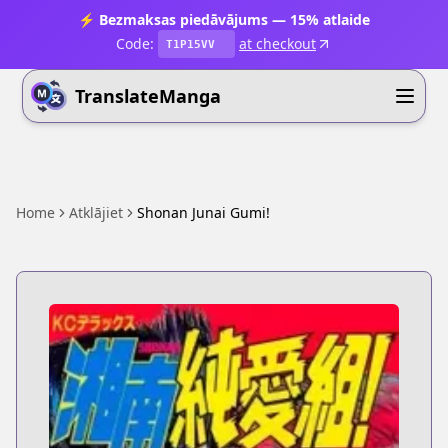
⚡ Bezmaksas piedāvājums — 15% atlaide
Code:
at checkout
T1P15VV
TranslateManga
Home
Atklājiet
Shonan Junai Gumi!