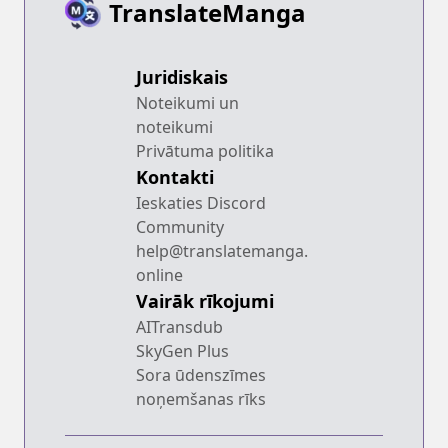
TranslateManga
Juridiskais
Noteikumi un
noteikumi
Privātuma politika
Kontakti
Ieskaties Discord
Community
help@translatemanga.
online
Vairāk rīkojumi
AITransdub
SkyGen Plus
Sora ūdenszīmes
noņemšanas rīks