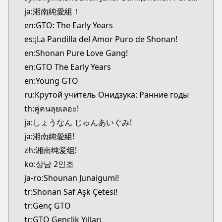
MangaUpdates
ja:湘南純愛組！
https://www.mangaupdates.com/series.html?id=4
en:GTO: The Early Years
Book☆Walker
es:¡La Pandilla del Amor Puro de Shonan!
Book☆Walker
en:Shonan Pure Love Gang!
https://bookwalker.jp/series/130936
en:GTO The Early Years
en:Young GTO
ru:Крутой учитель Онидзука: Ранние годы
th:คู่คนลุยเลอะ!
ja:しょうなん じゅんあいぐみ!
ja:湘南純愛組!
zh:湘南纯爱组!
ko:상남 2인조
ja-ro:Shounan Junaigumi!
tr:Shonan Saf Aşk Çetesi!
tr:Genç GTO
tr:GTO Gençlik Yılları