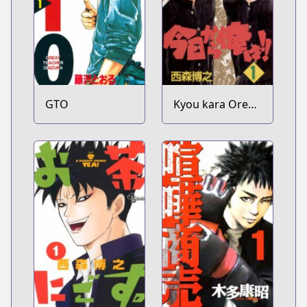
GTO
Kyou kara Ore
wa!!