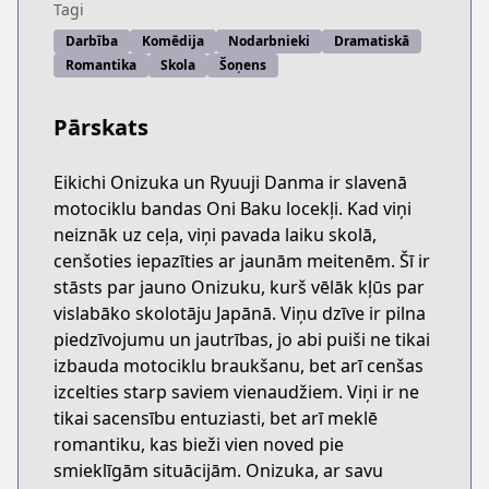
Tagi
Darbība
Komēdija
Nodarbnieki
Dramatiskā
Romantika
Skola
Šoņens
Pārskats
Eikichi Onizuka un Ryuuji Danma ir slavenā
motociklu bandas Oni Baku locekļi. Kad viņi
neiznāk uz ceļa, viņi pavada laiku skolā,
cenšoties iepazīties ar jaunām meitenēm. Šī ir
stāsts par jauno Onizuku, kurš vēlāk kļūs par
vislabāko skolotāju Japānā. Viņu dzīve ir pilna
piedzīvojumu un jautrības, jo abi puiši ne tikai
izbauda motociklu braukšanu, bet arī cenšas
izcelties starp saviem vienaudžiem. Viņi ir ne
tikai sacensību entuziasti, bet arī meklē
romantiku, kas bieži vien noved pie
smieklīgām situācijām. Onizuka, ar savu