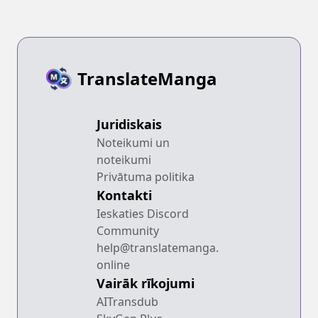
TranslateManga
Juridiskais
Noteikumi un
noteikumi
Privātuma politika
Kontakti
Ieskaties Discord
Community
help@translatemanga.
online
Vairāk rīkojumi
AITransdub