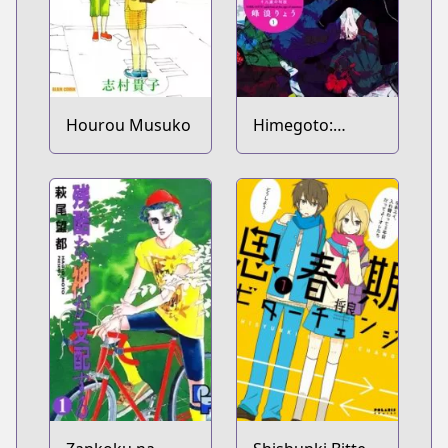
Hourou Musuko
Himegoto:
Juukyuusai no
Seifuku