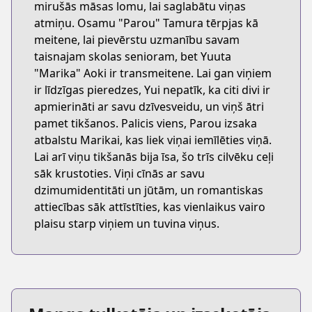
mirušās māsas lomu, lai saglabātu viņas
atmiņu. Osamu "Parou" Tamura tērpjas kā
meitene, lai pievērstu uzmanību savam
taisnajam skolas senioram, bet Yuuta
"Marika" Aoki ir transmeitene. Lai gan viņiem
ir līdzīgas pieredzes, Yui nepatīk, ka citi divi ir
apmierināti ar savu dzīvesveidu, un viņš ātri
pamet tikšanos. Palicis viens, Parou izsaka
atbalstu Marikai, kas liek viņai iemīlēties viņā.
Lai arī viņu tikšanās bija īsa, šo trīs cilvēku ceļi
sāk krustoties. Viņi cīnās ar savu
dzimumidentitāti un jūtām, un romantiskas
attiecības sāk attīstīties, kas vienlaikus vairo
plaisu starp viņiem un tuvina viņus.