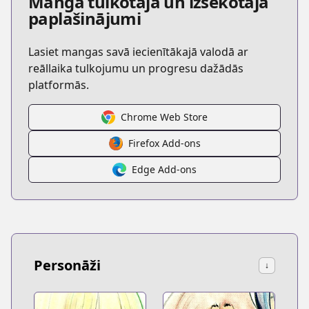
Manga tulkotāja un izsekotāja
paplašinājumi
Lasiet mangas savā iecienītākajā valodā ar
reāllaika tulkojumu un progresu dažādās
platformās.
Chrome Web Store
Firefox Add-ons
Edge Add-ons
Personāži
↓