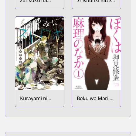
Zankoku na
Shishunki Bitter
Kami ga Shihai
Change
suru
Kurayami ni
Boku wa Mari no
Strobe
Naka