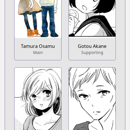
Tamura Osamu
Gotou Akane
Main
Supporting