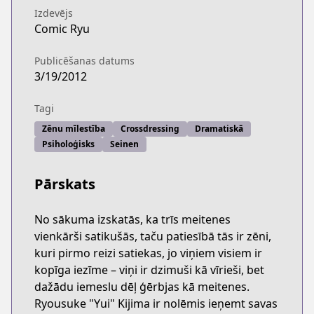
Izdevējs
Comic Ryu
Publicēšanas datums
3/19/2012
Tagi
Zēnu mīlestība
Crossdressing
Dramatiskā
Psiholoģisks
Seinen
Pārskats
No sākuma izskatās, ka trīs meitenes
vienkārši satikušās, taču patiesībā tās ir zēni,
kuri pirmo reizi satiekas, jo viņiem visiem ir
kopīga iezīme – viņi ir dzimuši kā vīrieši, bet
dažādu iemeslu dēļ ģērbjas kā meitenes.
Ryousuke "Yui" Kijima ir nolēmis ieņemt savas