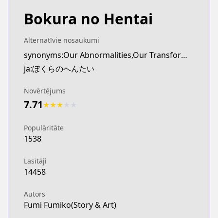
Bokura no Hentai
Alternatīvie nosaukumi
synonyms:Our Abnormalities,Our Transformations
ja:ぼくらのへんたい
Novērtējums
7.71
★
★
★
★
★
Populāritāte
1538
Lasītāji
14458
Autors
Fumi Fumiko(Story & Art)