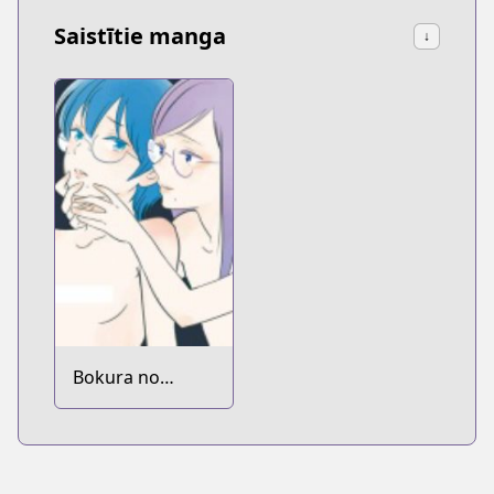
Saistītie manga
↓
Bokura no
Hentai dj - Boku
Tabun Hentai