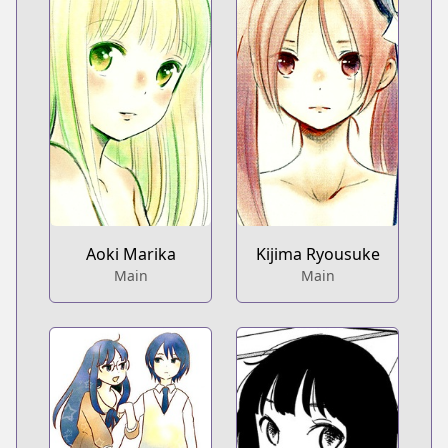
Aoki Marika
Kijima Ryousuke
Main
Main