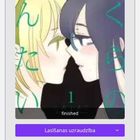
finished
Lasīšanas uzraudzība