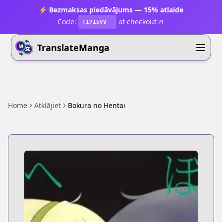
⚡ Bezmaksas piedāvājums — 15% atlaide
Code:
at checkout
T1P15VV
TranslateManga
Home
Atklājiet
Bokura no Hentai