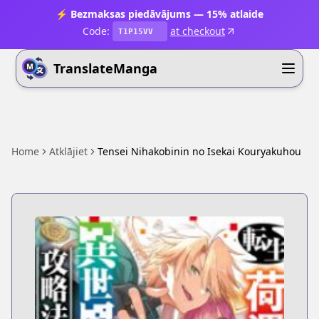
⚡ Bezmaksas piedāvājums — 15% atlaide
Code:
at checkout
T1P15VV
TranslateManga
Home
Atklājiet
Tensei Nihakobinin no Isekai Kouryakuhou