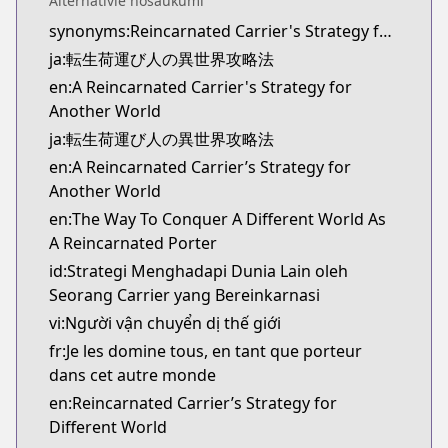
Alternatīvie nosaukumi
Kitsu
synonyms:Reincarnated Carrier's Strategy for Different World
https://kitsu.app/manga/tensei-ni-hakobi-jin-no-
ja:転生荷運び人の異世界攻略法
CDJapan
CDJapan
en:A Reincarnated Carrier's Strategy for
https://www.anime-planet.com/manga/https:/
Another World
MangaUpdates
ja:転生荷運び人の異世界攻略法
MangaUpdates
en:A Reincarnated Carrier’s Strategy for
https://www.mangaupdates.com/series.html?id=
Another World
novelUpdates
en:The Way To Conquer A Different World As
novelUpdates
A Reincarnated Porter
https://www.novelupdates.com/series/the-way-to-c
id:Strategi Menghadapi Dunia Lain oleh
Book☆Walker
Seorang Carrier yang Bereinkarnasi
Book☆Walker
vi:Người vận chuyển dị thế giới
https://bookwalker.jp/series/447670/list
Official English
fr:Je les domine tous, en tant que porteur
Official English
dans cet autre monde
https://sevenseasentertainment.com/series/a-rein
en:Reincarnated Carrier’s Strategy for
Different World