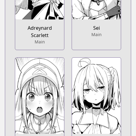
Adreynard
Sei
Main
Scarlett
Main