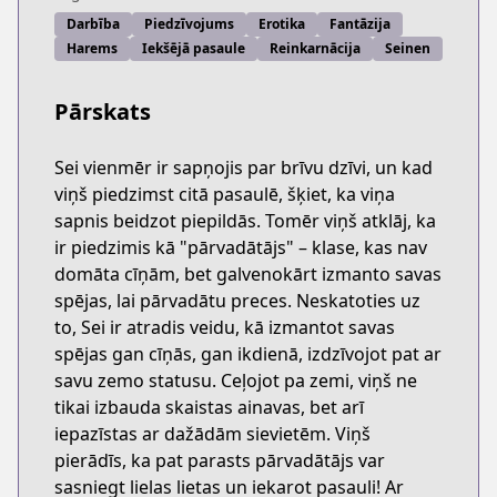
Darbība
Piedzīvojums
Erotika
Fantāzija
Harems
Iekšējā pasaule
Reinkarnācija
Seinen
Pārskats
Sei vienmēr ir sapņojis par brīvu dzīvi, un kad
viņš piedzimst citā pasaulē, šķiet, ka viņa
sapnis beidzot piepildās. Tomēr viņš atklāj, ka
ir piedzimis kā "pārvadātājs" – klase, kas nav
domāta cīņām, bet galvenokārt izmanto savas
spējas, lai pārvadātu preces. Neskatoties uz
to, Sei ir atradis veidu, kā izmantot savas
spējas gan cīņās, gan ikdienā, izdzīvojot pat ar
savu zemo statusu. Ceļojot pa zemi, viņš ne
tikai izbauda skaistas ainavas, bet arī
iepazīstas ar dažādām sievietēm. Viņš
pierādīs, ka pat parasts pārvadātājs var
sasniegt lielas lietas un iekarot pasauli! Ar