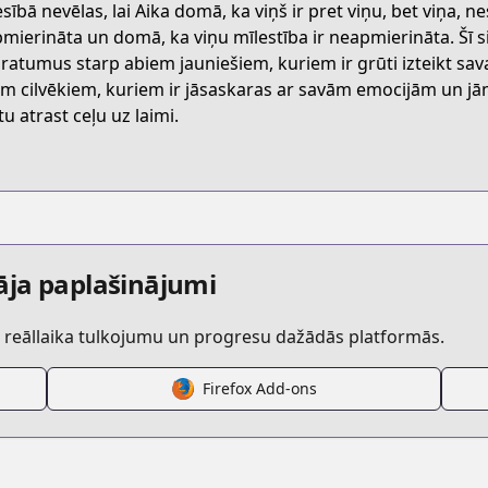
esībā nevēlas, lai Aika domā, ka viņš ir pret viņu, bet viņa,
5WQJP
mierināta un domā, ka viņu mīlestība ir neapmierināta. Šī 
ratumus starp abiem jauniešiem, kuriem ir grūti izteikt sava
em cilvēkiem, kuriem ir jāsaskaras ar savām emocijām un jām
/yumemiru-danshi-wa-genjitsu-shugisha
tu atrast ceļu uz laimi.
/657047/
etail/KDCW_KS13202163010000_68/
āja paplašinājumi
r reāllaika tulkojumu un progresu dažādās platformās.
nshi-wa-genjitsushugisha-2021
Firefox Add-ons
s.html?id=179883