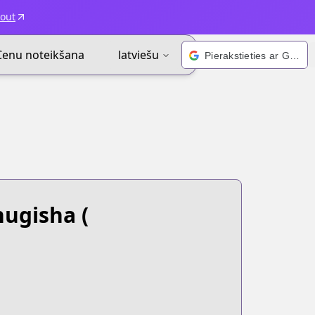
kout
Cenu noteikšana
latviešu
Pierakstieties ar Google
hugisha
(