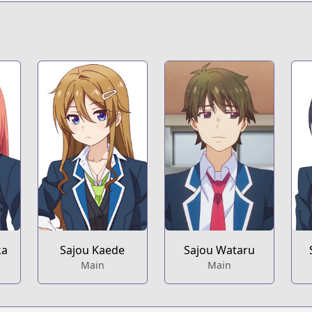
/yume-miru-danshi-wa-genjitsushugisha
t
s/518/
etail/KDCW_KS13202163010000_68/
ka
Sajou Kaede
Sajou Wataru
Main
Main