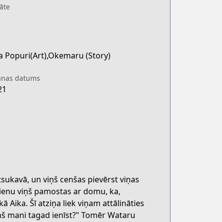
āte
a Popuri(Art),Okemaru (Story)
anas datums
21
tsukavā, un viņš cenšas pievērst viņas
dienu viņš pamostas ar domu, ka,
ā Aika. Šī atziņa liek viņam attālināties
iņš mani tagad ienīst?" Tomēr Wataru