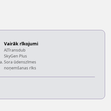
Vairāk rīkojumi
AITransdub
SkyGen Plus
a.
Sora ūdenszīmes
noņemšanas rīks