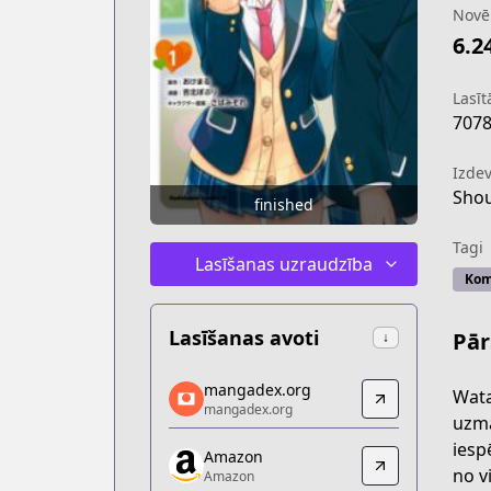
Novē
6.2
Lasītā
707
Izdev
Shou
finished
Tagi
Lasīšanas uzraudzība
Kom
Lasīšanas avoti
Pār
↓
mangadex.org
mangadex.org
Wata
mangadex.org
mangadex.org
uzma
https://mangadex.org/title/94a48b9c-
iesp
Amazon
Amazon
no v
Amazon
Amazon