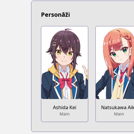
https://www.novelupdates.com/series
Book☆Walker
Personāži
Book☆Walker
https://bookwalker.jp/series/319275/lis
Web Ace
Web Ace
https://web-ace.jp/shonenace/content
ComicWalker
ComicWalker
https://comic-walker.com/contents/d
Ashida Kei
Natsukawa Ai
Main
Main