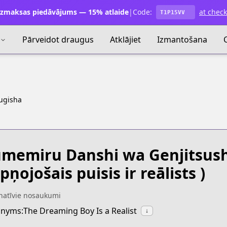
zmaksas piedāvājums — 15% atlaide
|
Code:
at chec
T1P15VV
Pārveidot draugus
Atklājiet
Izmantošana
ugisha
memiru Danshi wa Genjitsus
pņojošais puisis ir reālists )
natīvie nosaukumi
nyms:The Dreaming Boy Is a Realist
↓