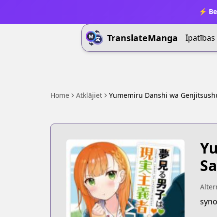
⚡ Be
TranslateManga
Īpatības
Home
Atklājiet
Yumemiru Danshi wa Genjitsush
Yu
Sa
Alter
syno