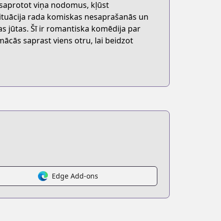
 nesaprotot viņa nodomus, kļūst
situācija rada komiskas nesaprašanās un
s jūtas. Šī ir romantiska komēdija par
ācās saprast viens otru, lai beidzot
Edge Add-ons