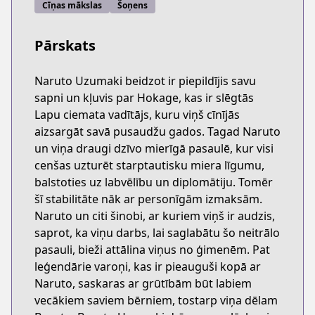
Cīņas mākslas
Šoņens
Pārskats
Naruto Uzumaki beidzot ir piepildījis savu
sapni un kļuvis par Hokage, kas ir slēgtās
Lapu ciemata vadītājs, kuru viņš cīnījās
aizsargāt savā pusaudžu gados. Tagad Naruto
un viņa draugi dzīvo mierīgā pasaulē, kur visi
cenšas uzturēt starptautisku miera līgumu,
balstoties uz labvēlību un diplomātiju. Tomēr
šī stabilitāte nāk ar personīgām izmaksām.
Naruto un citi šinobi, ar kuriem viņš ir audzis,
saprot, ka viņu darbs, lai saglabātu šo neitrālo
pasauli, bieži attālina viņus no ģimenēm. Pat
leģendārie varoņi, kas ir pieauguši kopā ar
Naruto, saskaras ar grūtībām būt labiem
vecākiem saviem bērniem, tostarp viņa dēlam