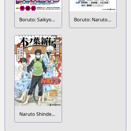
Boruto: Saikyo
Boruto: Naruto
Dash
Next
Generations
Generations
Novel
Naruto Shinden
Series