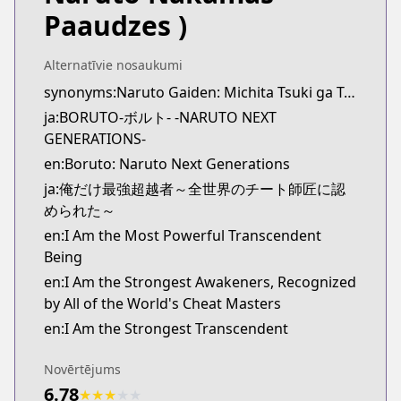
Viz
Paaudzes )
https://www.viz.com/shonenjump/chapters/borut
Shonen Jump
Alternatīvie nosaukumi
Shonen Jump
synonyms:Naruto Gaiden: Michita Tsuki ga Terasu Michi,Naruto: The Path Lit by the Full Moon
https://www.shonenjump.com/j/rensai/boruto.ht
ja:BORUTO-ボルト- -NARUTO NEXT
MANGA Plus
GENERATIONS-
MANGA Plus
https://mangaplus.shueisha.co.jp/titles/100006
en:Boruto: Naruto Next Generations
ja:俺だけ最強超越者～全世界のチート師匠に認
められた～
en:I Am the Most Powerful Transcendent
Being
en:I Am the Strongest Awakeners, Recognized
by All of the World's Cheat Masters
en:I Am the Strongest Transcendent
Novērtējums
6.78
★
★
★
★
★