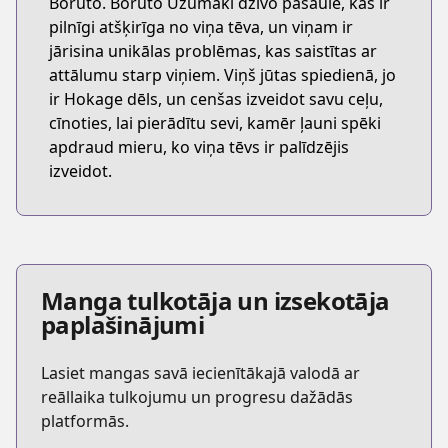
Boruto. Boruto Uzumaki dzīvo pasaulē, kas ir
pilnīgi atšķirīga no viņa tēva, un viņam ir
jārisina unikālas problēmas, kas saistītas ar
attālumu starp viņiem. Viņš jūtas spiedienā, jo
ir Hokage dēls, un cenšas izveidot savu ceļu,
cīnoties, lai pierādītu sevi, kamēr ļauni spēki
apdraud mieru, ko viņa tēvs ir palīdzējis
izveidot.
Manga tulkotāja un izsekotāja
paplašinājumi
Lasiet mangas savā iecienītākajā valodā ar
reāllaika tulkojumu un progresu dažādās
platformās.