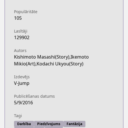
Populāritāte
105
Lasītāji
129902
Autors
Kishimoto Masashi(Story),Ikemoto
Mikio(Art),Kodachi Ukyou(Story)
Izdevējs
V-Jump
Publicēšanas datums
5/9/2016
Tagi
Darbība
Piedzīvojums
Fantāzija