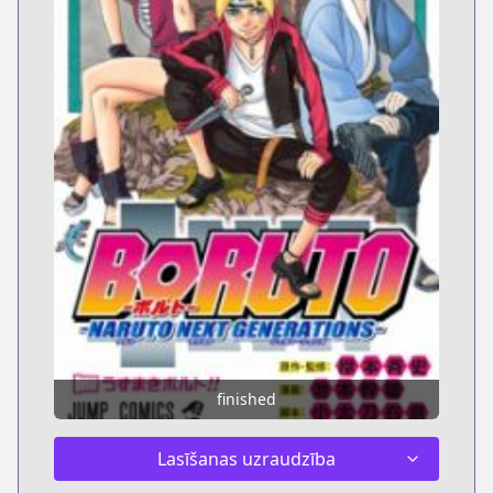
finished
Lasīšanas uzraudzība