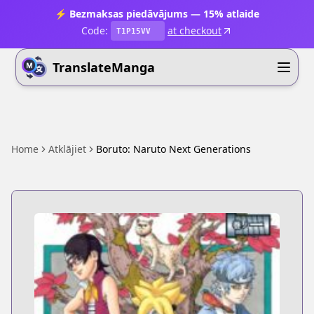
⚡ Bezmaksas piedāvājums — 15% atlaide
Code:
at checkout
T1P15VV
TranslateManga
Home
Atklājiet
Boruto: Naruto Next Generations