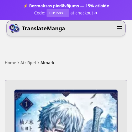
⚡ Bezmaksas piedāvājums — 15% atlaide
Code:
at checkout
T1P15VV
TranslateManga
Home
Atklājiet
Almark