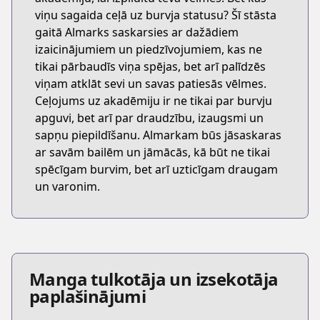
viņu sagaida ceļā uz burvja statusu? Šī stāsta
gaitā Almarks saskarsies ar dažādiem
izaicinājumiem un piedzīvojumiem, kas ne
tikai pārbaudīs viņa spējas, bet arī palīdzēs
viņam atklāt sevi un savas patiesās vēlmes.
Ceļojums uz akadēmiju ir ne tikai par burvju
apguvi, bet arī par draudzību, izaugsmi un
sapņu piepildīšanu. Almarkam būs jāsaskaras
ar savām bailēm un jāmācās, kā būt ne tikai
spēcīgam burvim, bet arī uzticīgam draugam
un varonim.
Manga tulkotāja un izsekotāja
paplašinājumi