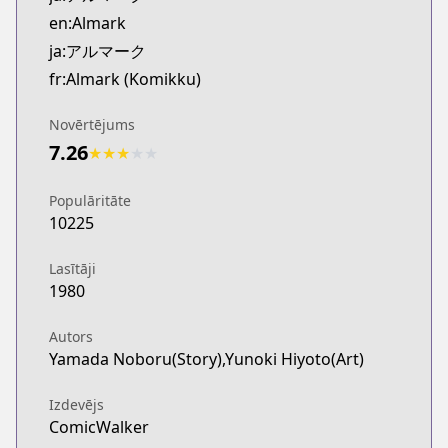
Kitsu
en:Almark
https://kitsu.app/manga/68356
ja:アルマーク
MangaUpdates
fr:Almark (Komikku)
MangaUpdates
https://www.mangaupdates.com/series.html?id=q3
Novērtējums
novelUpdates
7.26
★
★
★
★
★
novelUpdates
https://www.novelupdates.com/series/almark-no
Populāritāte
Book☆Walker
10225
Book☆Walker
https://bookwalker.jp/series/394261/list
Lasītāji
1980
Autors
Yamada Noboru(Story),Yunoki Hiyoto(Art)
Izdevējs
ComicWalker