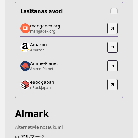
Lasīšanas avoti
↓
mangadex.org
mangadex.org
mangadex.org
mangadex.org
https://mangadex.org/title/d803df2d-9706-41ed-
Amazon
Amazon
Amazon
Amazon
https://www.amazon.co.jp/dp/B0BS98DGFJ
Anime-Planet
Anime-Planet
Anime-Planet
Anime-Planet
eBookJapan
https://www.anime-planet.com/manga/almark
eBookJapan
eBookJapan
eBookJapan
https://ebookjapan.yahoo.co.jp/books/743404
Almark
Official Raw
Official Raw
https://comic-walker.com/contents/detail/KDCW
Alternatīvie nosaukumi
Kitsu
ja:アルマーク