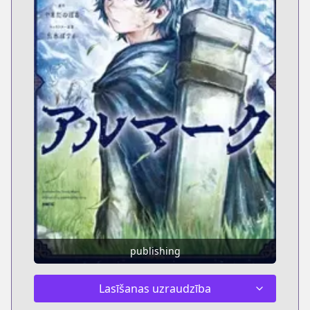
publishing
Lasīšanas uzraudzība