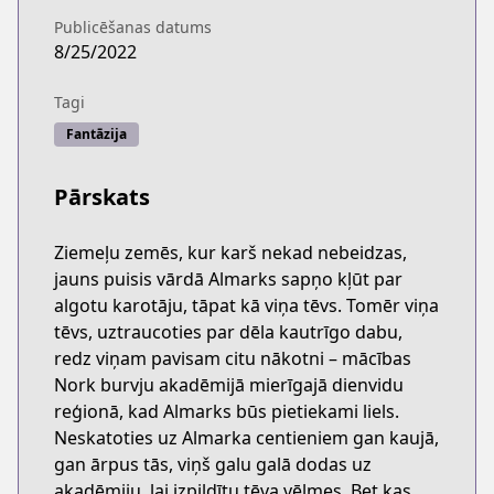
Publicēšanas datums
8/25/2022
Tagi
Fantāzija
Pārskats
Ziemeļu zemēs, kur karš nekad nebeidzas,
jauns puisis vārdā Almarks sapņo kļūt par
algotu karotāju, tāpat kā viņa tēvs. Tomēr viņa
tēvs, uztraucoties par dēla kautrīgo dabu,
redz viņam pavisam citu nākotni – mācības
Nork burvju akadēmijā mierīgajā dienvidu
reģionā, kad Almarks būs pietiekami liels.
Neskatoties uz Almarka centieniem gan kaujā,
gan ārpus tās, viņš galu galā dodas uz
akadēmiju, lai izpildītu tēva vēlmes. Bet kas