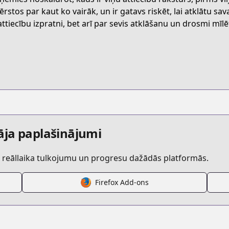
802/
rstos par kaut ko vairāk, un ir gatavs riskēt, lai atklātu sava
attiecību izpratni, bet arī par sevis atklāšanu un drosmi mīlē
hirano-to-kagiura
/547981/
āja paplašinājumi
r reāllaika tulkojumu un progresu dažādās platformās.
Firefox Add-ons
a/https://www.cdjapan.co.jp/searchuni?q=平野と鍵浦+mf+co