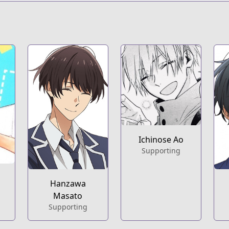
s.html?id=152785
t
nd-kagiura-manga
Ichinose Ao
Supporting
a
Hanzawa
Masato
Supporting