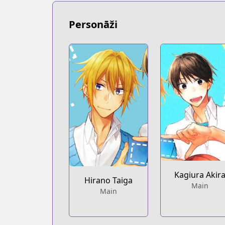
https://www.mangaupdates.com/serie
Book☆Walker
Personāži
Book☆Walker
https://bookwalker.jp/series/208800/lis
Official English
Official English
https://yenpress.com/series/hirano-a
Kagiura Akir
Hirano Taiga
Main
Main