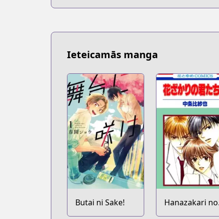
Ieteicamās manga
Butai ni Sake!
Hanazakari no
Kimitachi e