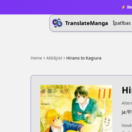
⚡ Be
TranslateManga
Īpatības
Home
Atklājiet
Hirano to Kagiura
Hi
Alter
ja
Novē