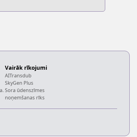
Vairāk rīkojumi
AITransdub
SkyGen Plus
a.
Sora ūdenszīmes
noņemšanas rīks