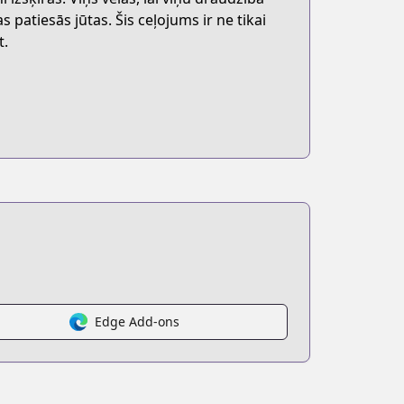
s patiesās jūtas. Šis ceļojums ir ne tikai
t.
Edge Add-ons
mics