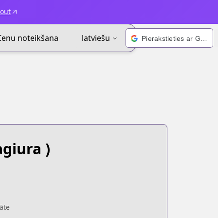
kout
Cenu noteikšana
latviešu
Pierakstieties ar Google
giura )
āte