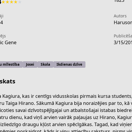
1823
4
★
★
★
★
★
ji
Autors
34
Haruson
ējs
Publicēš
ic Gene
3/15/20
u mīlestība
Josei
Skola
Ikdienas dzīve
skats
a Kagiura, kas ir centīgs vidusskolas pirmais kursa student
ru Taiga Hirano. Sākumā Kagiura bija noraizējies par to, kā 
coties savai dzīvotspējīgajai un atbalstošajai istabas biedrei, 
9ecf-4472-a3d7-1009eb0199e2
atru dienu, kad viņš arvien vairāk paļaujas uz Hirano, Kagiur
izliedzīgo draugu kļūst arvien spēcīgākas. Tagad, kad viņie
pņēmies noskaidrot, kāds ir viņu attiecību raksturs, pirms viņi