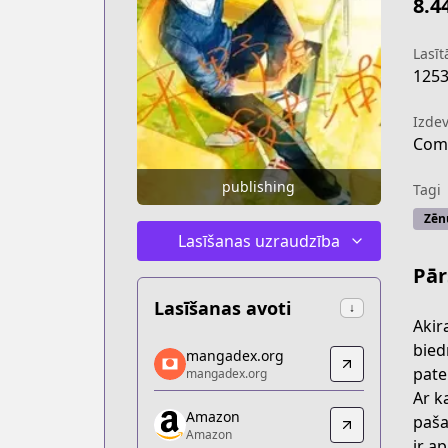
8.4
Lasītā
125
Izdev
Com
publishing
Tagi
Zēn
Lasīšanas uzraudzība
Pār
Lasīšanas avoti
↓
Akir
mangadex.org
bied
mangadex.org
mangadex.org
patei
mangadex.org
https://mangadex.org/title/d0f286ac-
Ar k
Amazon
Amazon
paša
Amazon
Amazon
ir a