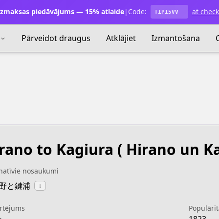
zmaksas piedāvājums — 15% atlaide
|
Code:
at chec
T1P15VV
Pārveidot draugus
Atklājiet
Izmantošana
rano to Kagiura
( Hirano un Ka
natīvie nosaukumi
:平野と鍵浦
↓
rtējums
Populārit