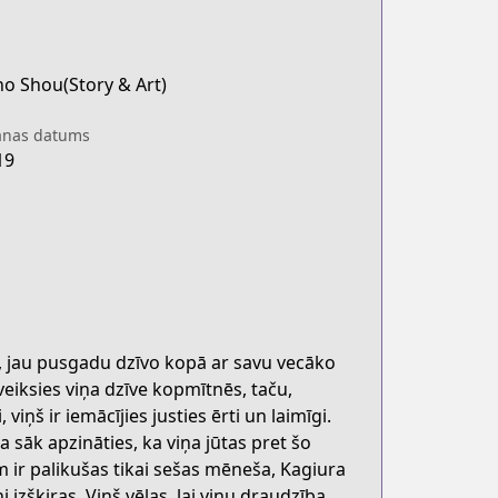
o Shou(Story & Art)
anas datums
19
s, jau pusgadu dzīvo kopā ar savu vecāko
veiksies viņa dzīve kopmītnēs, taču,
viņš ir iemācījies justies ērti un laimīgi.
a sāk apzināties, ka viņa jūtas pret šo
m ir palikušas tikai sešas mēneša, Kagiura
 izšķiras. Viņš vēlas, lai viņu draudzība