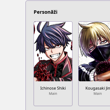
https://bookwalker.jp/series/267197/lis
Official English
Personāži
Official English
https://yenpress.com/series/tougen-an
Ichinose Shiki
Kougasaki Ji
Main
Main