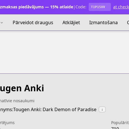
zmaksas piedāvājums — 15% atlaide
|
Code:
at chec
T1P15VV
Pārveidot draugus
Atklājiet
Izmantošana
ugen Anki
natīvie nosaukumi
nyms:Tougen Anki: Dark Demon of Paradise
↓
rtējums
Populārit