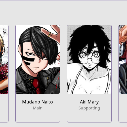
t
ki-legend-of-the-cursed-blood
n
Mudano Naito
Aki Mary
Main
Supporting