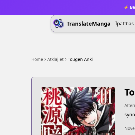
⚡ Be
TranslateManga
Īpatības
Home
Atklājiet
Tougen Anki
To
Alter
syno
Novē