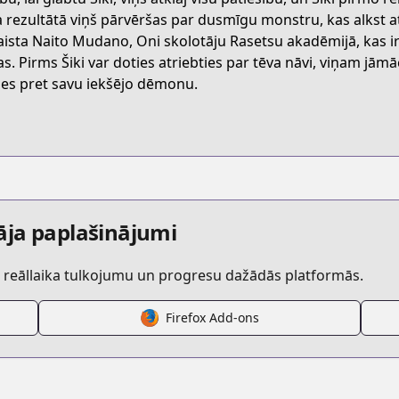
R8R
a rezultātā viņš pārvēršas par dusmīgu monstru, kas alkst a
aista Naito Mudano, Oni skolotāju Rasetsu akadēmijā, kas ir 
as. Pirms Šiki var doties atriebties par tēva nāvi, viņam jā
/tougen-anki
ties pret savu iekšējo dēmonu.
/607916
ougenanki/1
āja paplašinājumi
r reāllaika tulkojumu un progresu dažādās platformās.
Firefox Add-ons
s.html?id=168526