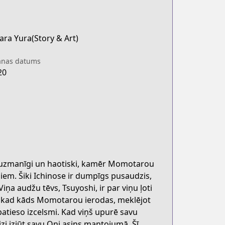
ara Yura(Story & Art)
anas datums
20
 neuzmanīgi un haotiski, kamēr Momotarou
em. Šiki Ichinose ir dumpīgs pusaudzis,
ņa audžu tēvs, Tsuyoshi, ir par viņu ļoti
s, kad kāds Momotarou ierodas, meklējot
 patieso izcelsmi. Kad viņš upurē savu
reizi izjūt savu Oni asins mantojumā. Šī