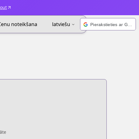
kout
Cenu noteikšana
latviešu
Pierakstieties ar Google
āte