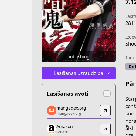
7.1
Lasītā
281
Izdev
Shou
publishing
Tagi
Dar
Lasīšanas uzraudzība
Pār
Lasīšanas avoti
↓
Star
mangadex.org
cenš
mangadex.org
mangadex.org
kurš
mangadex.org
https://mangadex.org/title/85a99758-
nora
Amazon
Amazon
Šiki
Amazon
Amazon
dzīvī