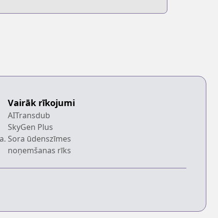
Vairāk rīkojumi
AITransdub
SkyGen Plus
a.
Sora ūdenszīmes
noņemšanas rīks