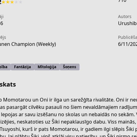
710
2
★
★
★
★
★
ji
Autors
16
Urushib
ējs
Publicēš
nen Champion (Weekly)
6/11/20
bība
Fantāzija
Mītoloģija
Šoņens
skats
p Momotarou un Oni ir ilga un sarežģīta rivalitāte. Oni ir
as pasargāt cilvēku pasauli no šiem nevaldāmajiem radījumi
 lepojas ar savu izsēšanu no skolas un nebaidās no sekām. Vi
de39-471e-9f6d-800547f53d0a
izējies, neskatoties uz Šiki nepaklausīgo dabu. Viss mainā
. Tsuyoshi, kurš ir pats Momotarou, ir gadiem ilgi slēpis Šiki
bu, lai glābtu Šiki, viņš atklāj visu patiesību, un Šiki pirmo 