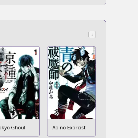
↓
okyo Ghoul
Ao no Exorcist