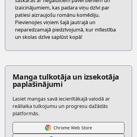
saskaras ar negaidītiem pavērsieniem un
izaicinājumiem, kas padara viņu dzīvi par
patiesi aizraujošu romānu komēdiju.
Pievienojies viņiem šajā jautrajā un
neparedzamajā piedzīvojumā, kur mīlestība
un skolas dzīve saplūst kopā!
Manga tulkotāja un izsekotāja
paplašinājumi
Lasiet mangas savā iecienītākajā valodā ar
reāllaika tulkojumu un progresu dažādās
platformās.
Chrome Web Store