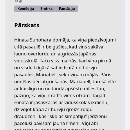
Tagi
Komēdija
Erotika
Fantāzija
Pārskats
Hinata Sunohara domāja, ka viņa piedzīvojumi
citā pasaulē ir beigušies, kad viņš sakāva
ļauno overlordu un atgriezās Japānas
vidusskolā. Taču viss mainās, kad viņa pirmā
un visdedzīgākā sabiedrotā no burvju
pasaules, Mariabell, seko viņam mājās. Pāris
nedēļas pēc atgriešanās, Mariabell, tumšā elfe
ar kaislīgu un nedaudz apsēstu mīlestību,
paziņo, ka viņi ir radīti viens otram. Tagad
Hinata ir jāsaskaras ar vidusskolas ikdienu,
dzīvojot kopā ar burvju greizsirdīgu
draudzeni, kas "skolas simpātiju" jēdzienu
pacelusi pavisam jaunā līmenī. Viņi abi