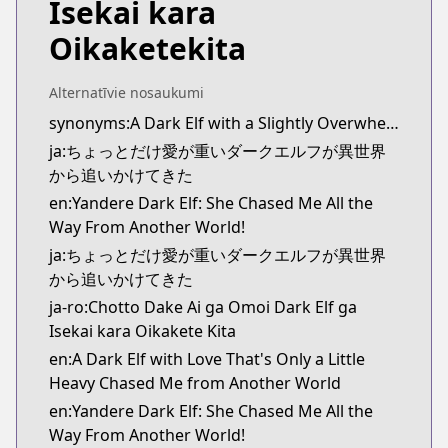
Isekai kara
Kitsu
Kitsu
Oikaketekita
https://kitsu.app/manga/65586
MangaUpdates
Alternatīvie nosaukumi
MangaUpdates
synonyms:A Dark Elf with a Slightly Overwhelming Love Chased Me All the Way from Another World
https://www.mangaupdates.com/series.html?id=1
ja:ちょっとだけ愛が重いダークエルフが異世界
Book☆Walker
から追いかけてきた
Book☆Walker
https://bookwalker.jp/series/384344/list
en:Yandere Dark Elf: She Chased Me All the
Official English
Way From Another World!
Official English
ja:ちょっとだけ愛が重いダークエルフが異世界
https://sevenseasentertainment.com/series/yande
から追いかけてきた
ja-ro:Chotto Dake Ai ga Omoi Dark Elf ga
Isekai kara Oikakete Kita
en:A Dark Elf with Love That's Only a Little
Heavy Chased Me from Another World
en:Yandere Dark Elf: She Chased Me All the
Way From Another World!