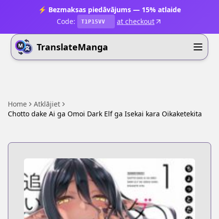
⚡ Bezmaksas piedāvājums — 15% atlaide
Code:
at checkout
T1P15VV
TranslateManga
Home
Atklājiet
Chotto dake Ai ga Omoi Dark Elf ga Isekai kara Oikaketekita