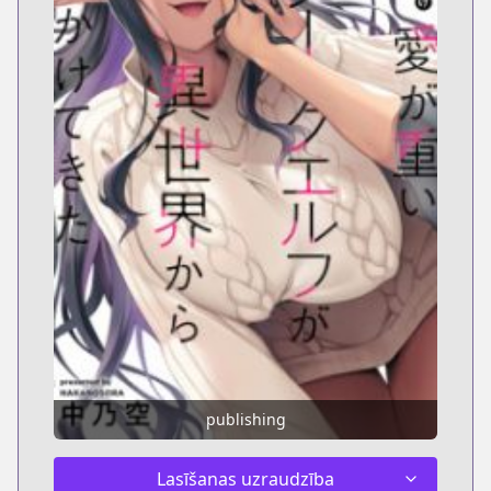
publishing
Lasīšanas uzraudzība