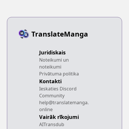
TranslateManga
Juridiskais
Noteikumi un
noteikumi
Privātuma politika
Kontakti
Ieskaties Discord
Community
help@translatemanga.
online
Vairāk rīkojumi
AITransdub