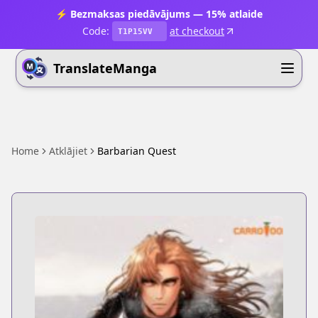
⚡ Bezmaksas piedāvājums — 15% atlaide
Code:
at checkout
T1P15VV
TranslateManga
Home
Atklājiet
Barbarian Quest