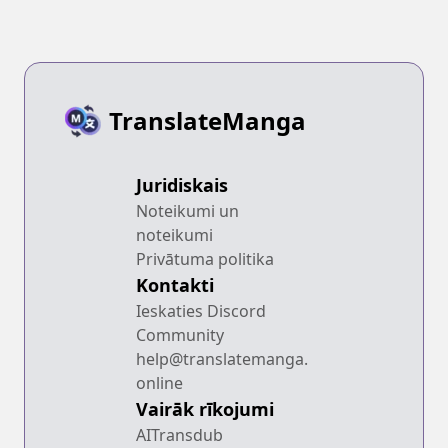
TranslateManga
Juridiskais
Noteikumi un
noteikumi
Privātuma politika
Kontakti
Ieskaties Discord
Community
help@translatemanga.
online
Vairāk rīkojumi
AITransdub