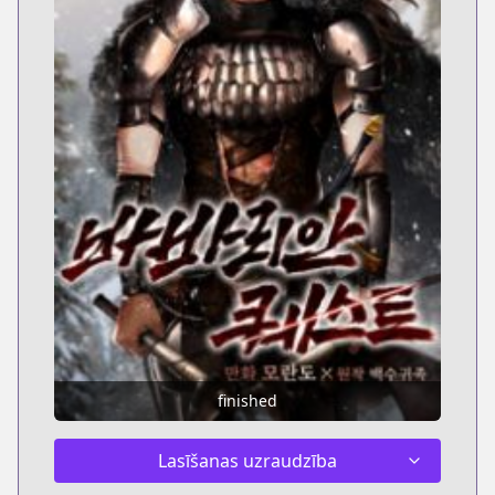
finished
Lasīšanas uzraudzība