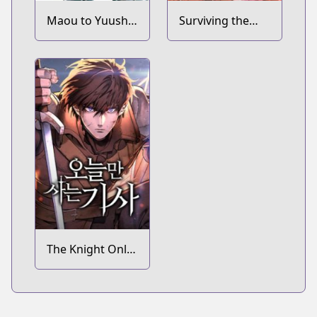
Maou to Yuusha
Surviving the
no Tatakai no
Game as a
Ura de
Barbarian
The Knight Only
Lives Today