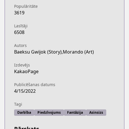
Populāritāte
3619
Lasītāji
6508
Autors
Baeksu Gwijok (Story),Morando (Art)
Izdevējs
KakaoPage
Publicēšanas datums
4/15/2022
Tagi
Darbība
Piedzīvojums
Fantāzija
Asinsizs
Pārskats