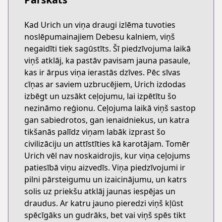
Kad Urich un viņa draugi izlēma tuvoties
noslēpumainajiem Debesu kalniem, viņš
negaidīti tiek sagūstīts. Šī piedzīvojuma laikā
viņš atklāj, ka pastāv pavisam jauna pasaule,
kas ir ārpus viņa ierastās dzīves. Pēc sīvas
cīņas ar saviem uzbrucējiem, Urich izdodas
izbēgt un uzsākt ceļojumu, lai izpētītu šo
nezināmo reģionu. Ceļojuma laikā viņš sastop
gan sabiedrotos, gan ienaidniekus, un katra
tikšanās palīdz viņam labāk izprast šo
civilizāciju un attīstīties kā karotājam. Tomēr
Urich vēl nav noskaidrojis, kur viņa ceļojums
patiesībā viņu aizvedīs. Viņa piedzīvojumi ir
pilni pārsteigumu un izaicinājumu, un katrs
solis uz priekšu atklāj jaunas iespējas un
draudus. Ar katru jauno pieredzi viņš kļūst
spēcīgāks un gudrāks, bet vai viņš spēs tikt