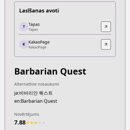
Lasīšanas avoti
Tapas
Tapas
T
Tapas
Tapas
https://tapas.io/series/barbarian-quest/info
KakaoPage
KakaoPage
K
KakaoPage
KakaoPage
https://page.kakao.com/home?seriesId=57943457
Barbarian Quest
Alternatīvie nosaukumi
ja:바바리안 퀘스트
en:Barbarian Quest
Novērtējums
7.88
★
★
★
★
★