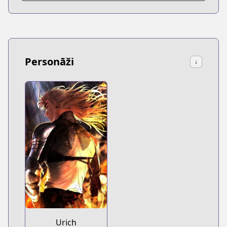
Personāži
↓
Urich