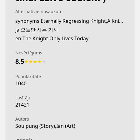
Webtoons
https://www.webtoons.com/en/fantasy/the-knight-o
Alternatīvie nosaukumi
Naver Webtoon
synonyms:Eternally Regressing Knight,A Knight Who Eternally Regresses,Oneul-man Saneun Gisa
Naver Webtoon
ja:오늘만 사는 기사
https://comic.naver.com/webtoon/list?titleId=8245
en:The Knight Only Lives Today
Naver Series
Naver Series
Novērtējums
https://series.naver.com/comic/detail.series?pro
8.5
★
★
★
★
★
Populāritāte
1040
Lasītāji
21421
Autors
Soulpung (Story),Ian (Art)