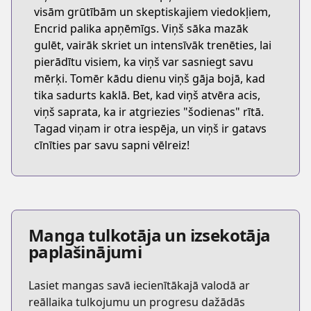
visām grūtībām un skeptiskajiem viedokļiem,
Encrid palika apņēmīgs. Viņš sāka mazāk
gulēt, vairāk skriet un intensīvāk trenēties, lai
pierādītu visiem, ka viņš var sasniegt savu
mērķi. Tomēr kādu dienu viņš gāja bojā, kad
tika sadurts kaklā. Bet, kad viņš atvēra acis,
viņš saprata, ka ir atgriezies "šodienas" rītā.
Tagad viņam ir otra iespēja, un viņš ir gatavs
cīnīties par savu sapni vēlreiz!
Manga tulkotāja un izsekotāja
paplašinājumi
Lasiet mangas savā iecienītākajā valodā ar
reāllaika tulkojumu un progresu dažādās