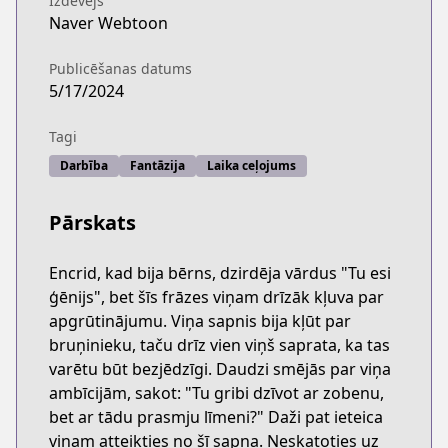
Izdevējs
Naver Webtoon
Publicēšanas datums
5/17/2024
Tagi
Darbība
Fantāzija
Laika ceļojums
Pārskats
Encrid, kad bija bērns, dzirdēja vārdus "Tu esi
ģēnijs", bet šīs frāzes viņam drīzāk kļuva par
apgrūtinājumu. Viņa sapnis bija kļūt par
bruņinieku, taču drīz vien viņš saprata, ka tas
varētu būt bezjēdzīgi. Daudzi smējās par viņa
ambīcijām, sakot: "Tu gribi dzīvot ar zobenu,
bet ar tādu prasmju līmeni?" Daži pat ieteica
viņam atteikties no šī sapņa. Neskatoties uz