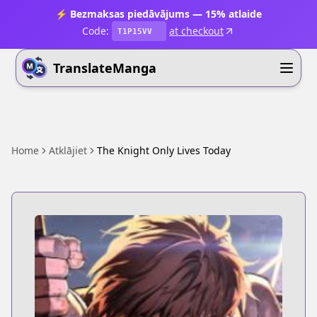
⚡ Bezmaksas piedāvājums — 15% atlaide
Code:
at checkout
T1P15VV
TranslateManga
Home
Atklājiet
The Knight Only Lives Today