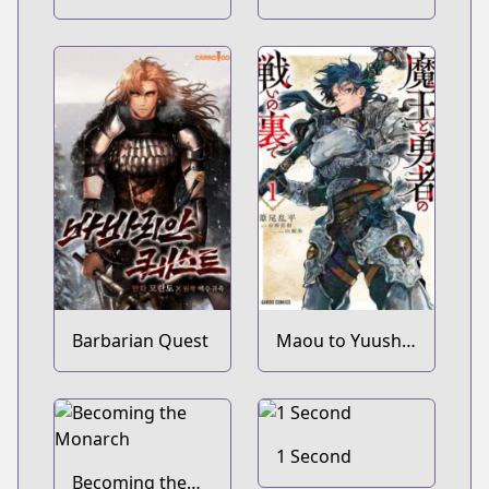
Kill
Hunter
Barbarian Quest
Maou to Yuusha
no Tatakai no
Ura de
1 Second
Becoming the