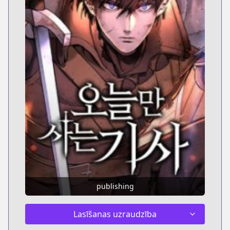
publishing
Lasīšanas uzraudzība