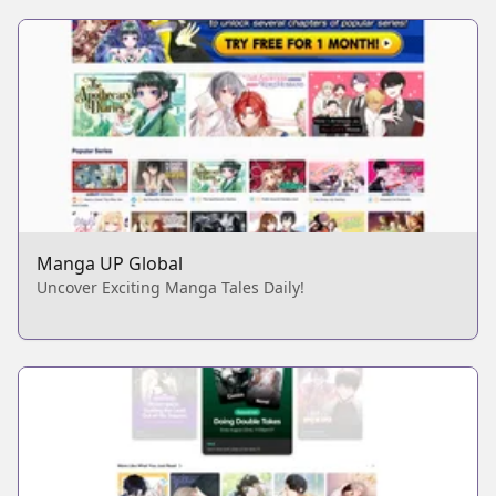
Manga UP Global
Uncover Exciting Manga Tales Daily!