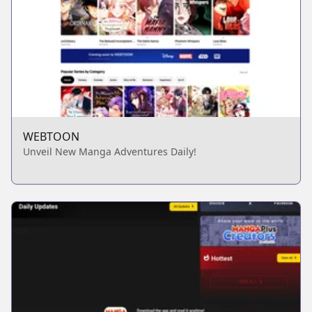
WEBTOON
Unveil New Manga Adventures Daily!