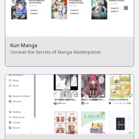
Kun Manga
Unravel the Secrets of Manga Masterpieces