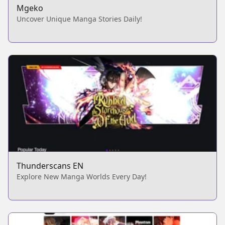
Mgeko
Uncover Unique Manga Stories Daily!
Thunderscans EN
Explore New Manga Worlds Every Day!