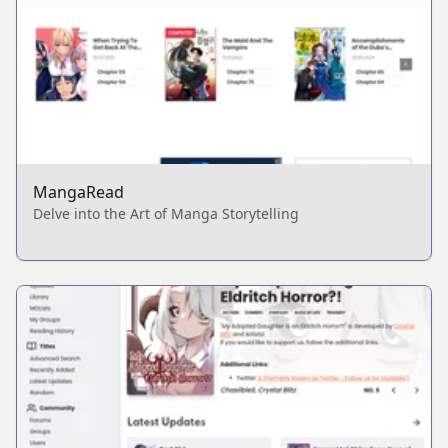
MangaRead
Delve into the Art of Manga Storytelling