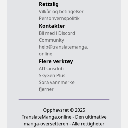
Rettslig
Vilkår og betingelser
Personvernspolitik
Kontakter
Bli med i Discord
Community
help@translatemanga.
online
Flere verktøy
AITransdub
SkyGen Plus
Sora vannmerke
fjerner
Opphavsret © 2025
TranslateManga.online - Den ultimative
manga-oversetteren - Alle rettigheter