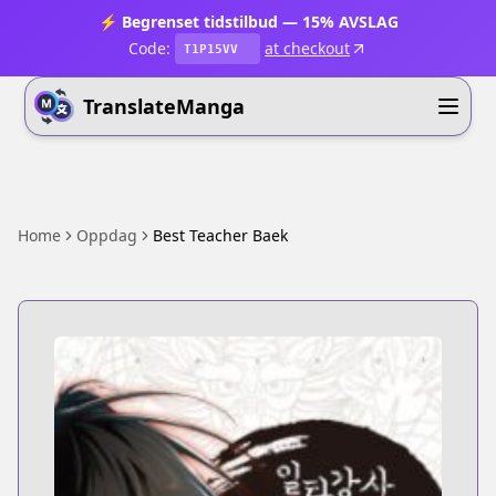
⚡ Begrenset tidstilbud — 15% AVSLAG
Code:
at checkout
T1P15VV
TranslateManga
Home
Oppdag
Best Teacher Baek