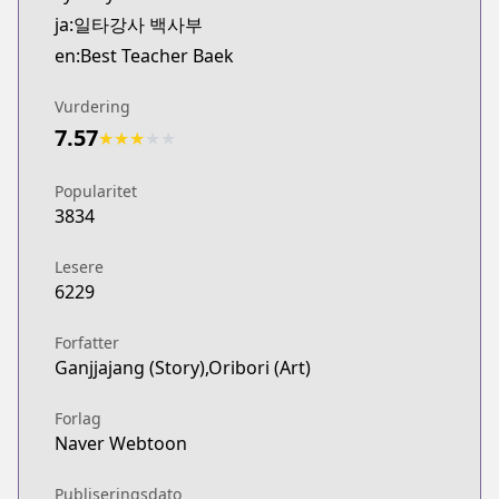
ja:일타강사 백사부
en:Best Teacher Baek
Vurdering
7.57
★
★
★
★
★
Popularitet
3834
Lesere
6229
Forfatter
Ganjjajang (Story),Oribori (Art)
Forlag
Naver Webtoon
Publiseringsdato