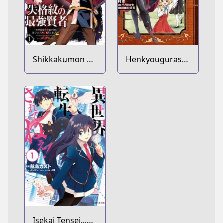
Shikkakumon no
Henkyougurashi
Saikyou Kenja:
no Maou, Tensei
Sekai Saikyou no
shite Saikyou no
Kenja ga Sarani
Majutsushi ni
Tsuyokunaru
Naru
Tame ni Tensei
Shimashita
Isekai Tensei...