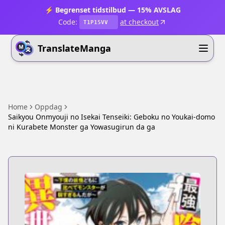
⚡ Begrenset tidstilbud — 15% AVSLAG
Code:
at checkout
T1P15VV
TranslateManga
Home
Oppdag
Saikyou Onmyouji no Isekai Tenseiki: Geboku no Youkai-domo
ni Kurabete Monster ga Yowasugirun da ga