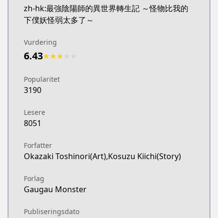
zh-hk:最強陰陽師的異世界轉生記 ～怪物比我的
下僕妖怪弱太多了～
Vurdering
6.43
★
★
★
★
★
Popularitet
3190
Lesere
8051
Forfatter
Okazaki Toshinori(Art),Kosuzu Kiichi(Story)
Forlag
Gaugau Monster
Publiseringsdato