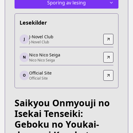
Sporing av lesing
Lesekilder
J-Novel Club
J-Novel Club
J
J-Novel Club
J-Novel Club
https://j-novel.club/series/the-reincarnation-of-t
Nico Nico Seiga
Nico Nico Seiga
N
Nico Nico Seiga
Nico Nico Seiga
https://seiga.nicovideo.jp/comic/48633
Official Site
O
Official Site
Official Site
Official Site
https://gaugau.futabanet.jp/list/work/5dd4fcf17
Saikyou Onmyouji no
Isekai Tenseiki:
Geboku no Youkai-