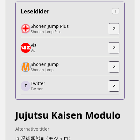
Lesekilder
↓
Shonen Jump Plus
Shonen Jump Plus
Shonen Jump Plus
Shonen Jump Plus
https://shonenjumpplus.com/episode/171070949
Viz
Viz
Viz
Viz
https://www.viz.com/shonenjump/chapters/jujuts
Shonen Jump
Shonen Jump
Shonen Jump
Shonen Jump
Twitter
https://www.shonenjump.com/j/rensai/jujutsu-mo
T
Twitter
Twitter
Twitter
https://x.com/jujutsu_pr
Jujutsu Kaisen Modulo
MANGA Plus
MANGA Plus
https://mangaplus.shueisha.co.jp/titles/100578
Alternative titler
ja:呪術廻戦≡〈モジュロ〉