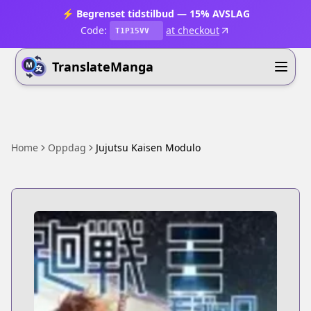
⚡ Begrenset tidstilbud — 15% AVSLAG
Code:
at checkout
T1P15VV
TranslateManga
Home
Oppdag
Jujutsu Kaisen Modulo