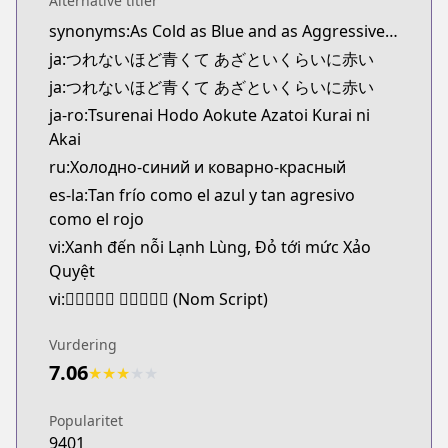
Alternative titler
Kitsu
synonyms:As Cold as Blue and as Aggressive as Red,Cold Blue, Hot Red
https://kitsu.app/manga/61796
ja:つれないほど青くて あざといくらいに赤い
CDJapan
CDJapan
ja:つれないほど青くて あざといくらいに赤い
https://www.anime-planet.com/manga/https
ja-ro:Tsurenai Hodo Aokute Azatoi Kurai ni
MangaUpdates
Akai
MangaUpdates
ru:Холодно-синий и коварно-красный
https://www.mangaupdates.com/series.html?id=z
es-la:Tan frío como el azul y tan agresivo
Book☆Walker
como el rojo
Book☆Walker
vi:Xanh đến nỗi Lạnh Lùng, Đỏ tới mức Xảo
https://bookwalker.jp/series/336839/list
Quyệt
vi:𩇢𦤾馁𨗺𡫶 𧹼細墨巧譎 (Nom Script)
Vurdering
7.06
★
★
★
★
★
Popularitet
9401