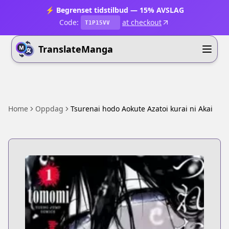
⚡ Begrenset tidstilbud — 15% AVSLAG
Code:
at checkout
T1P15VV
TranslateManga
Home
Oppdag
Tsurenai hodo Aokute Azatoi kurai ni Akai