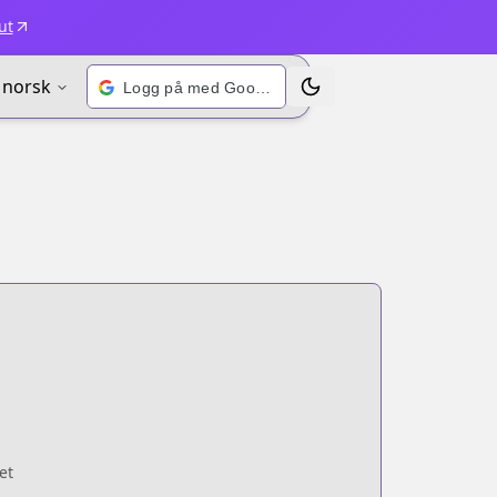
ut
norsk
Logg på med Google
Bytt tema
et