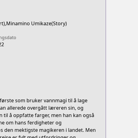
Art),Minamino Umikaze(Story)
ingsdato
22
første som bruker vannmagi til å lage
an allerede overgått læreren sin, og
 til å oppfatte farger, men han kan også
tene om hans ferdigheter og
os den mektigste magikeren i landet. Men
reise er fylt med utfordringer og