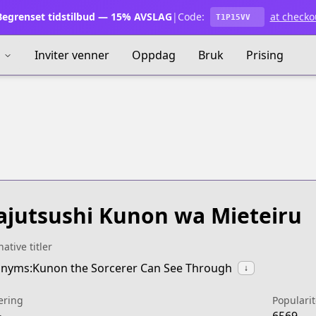
egrenset tidstilbud — 15% AVSLAG
|
Code:
at checko
T1P15VV
s
Inviter venner
Oppdag
Bruk
Prising
jutsushi Kunon wa Mieteiru
native titler
nyms:Kunon the Sorcerer Can See Through
↓
ering
Popularit