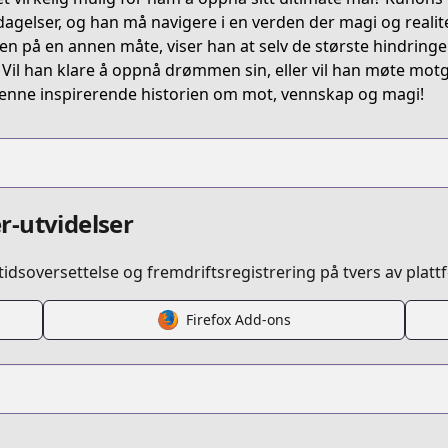
agelser, og han må navigere i en verden der magi og realite
en på en annen måte, viser han at selv de største hindring
e. Vil han klare å oppnå drømmen sin, eller vil han møte m
enne inspirerende historien om mot, vennskap og magi!
r-utvidelser
idsoversettelse og fremdriftsregistrering på tvers av platt
Firefox Add-ons