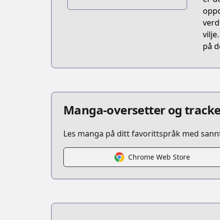
https://seiga.nicovideo.jp/comic/58094
oppd
verd
vilj
på d
Manga-oversetter og tracke
Les manga på ditt favorittspråk med sannt
Chrome Web Store