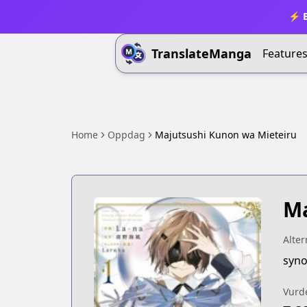
⚡ B
TranslateManga
Feature
Home
Oppdag
Majutsushi Kunon wa Mieteiru
Ma
Alter
syno
Vurd