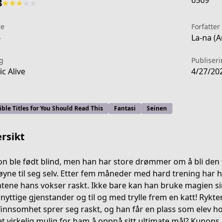
6569
8
★
★
★
★
★
re
Forfatter
6
La-na (
g
Publiser
c Alive
4/27/20
ible Titles for You Should Read This
Fantasi
Seinen
rsikt
n ble født blind, men han har store drømmer om å bli den 
øyne til seg selv. Etter fem måneder med hard trening har h
ntene hans vokser raskt. Ikke bare kan han bruke magien sin
etail/KDCW_MF02203041010000_68
 nyttige gjenstander og til og med trylle frem en katt! Ryk
innsomhet sprer seg raskt, og han får en plass som elev h
et virkelig mulig for ham å oppnå sitt ultimate mål? Kunons 