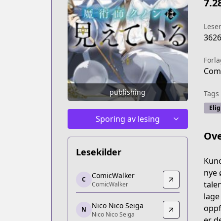
7.2
Lese
362
Forla
Comi
publishing
Tags
Elig
Sporing av lesing
Ove
Lesekilder
Kuno
ComicWalker
nye 
ComicWalker
C
ComicWalker
tale
ComicWalker
https://comic-walker.com/contents/d
lage
Nico Nico Seiga
Nico Nico Seiga
oppf
N
Nico Nico Seiga
Nico Nico Seiga
er d