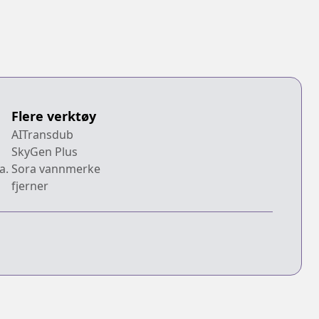
Flere verktøy
AITransdub
SkyGen Plus
a.
Sora vannmerke
fjerner