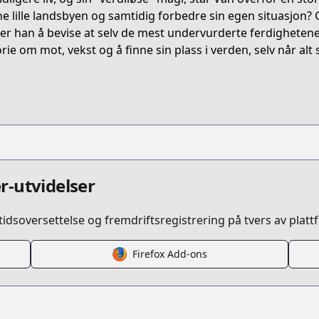
RHDK2
e lille landsbyen og samtidig forbedre sin egen situasjon? 
er han å bevise at selv de mest undervurderte ferdighetene
orie om mot, vekst og å finne sin plass i verden, selv når alt 
okiraku-ryoushu-no-tanoshii-ryouchi-bouei
/683965
69754496561190983
r-utvidelser
idsoversettelse og fremdriftsregistrering på tvers av platt
Firefox Add-ons
a/https://www.cdjapan.co.jp/person_name/青色まろ