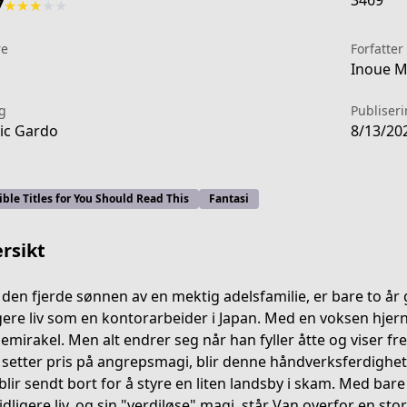
3469
7
★
★
★
★
★
re
Forfatter
1
Inoue M
g
Publiser
ic Gardo
8/13/20
ible Titles for You Should Read This
Fantasi
rsikt
 den fjerde sønnen av en mektig adelsfamilie, er bare to å
igere liv som en kontorarbeider i Japan. Med en voksen hjerne
emirakel. Men alt endrer seg når han fyller åtte og viser fr
5c8b-4572-b7c0-efa4f83da432
setter pris på angrepsmagi, blir denne håndverksferdighet
blir sendt bort for å styre en liten landsby i skam. Med bar
 tidligere liv, og sin "verdiløse" magi, står Van overfor en st