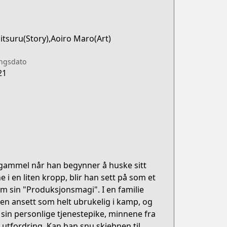
itsuru(Story),Aoiro Maro(Art)
ingsdato
21
r gammel når han begynner å huske sitt
 i en liten kropp, blir han sett på som et
em sin "Produksjonsmagi". I en familie
en ansett som helt ubrukelig i kamp, og
e sin personlige tjenestepike, minnene fra
or utfordring. Kan han snu skjebnen til