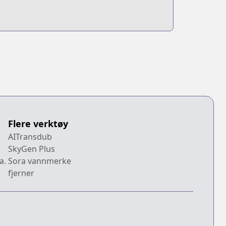
Flere verktøy
AITransdub
SkyGen Plus
a.
Sora vannmerke
fjerner