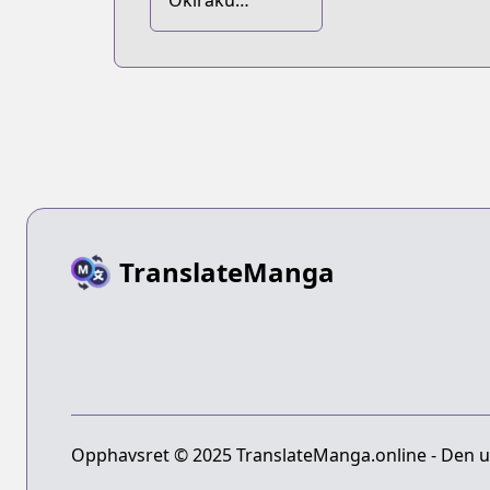
Okiraku
Ryoushu no
Tanoshii
Ryouchi Bouei:
Seisankei
Majutsu de Na
mo Naki Mura
wo Saikyou no
Jousai Toshi ni
TranslateManga
Opphavsret © 2025 TranslateManga.online - Den ult