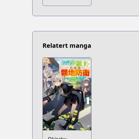
"Murazukuri"
Cheat de
Otegaru Slow
Life: Mura desu
ga Nani ka?
Relatert manga