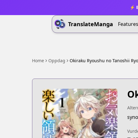
⚡ B
TranslateManga
Feature
Home
Oppdag
Okiraku Ryoushu no Tanoshii Ry
Ok
Alter
Vurd