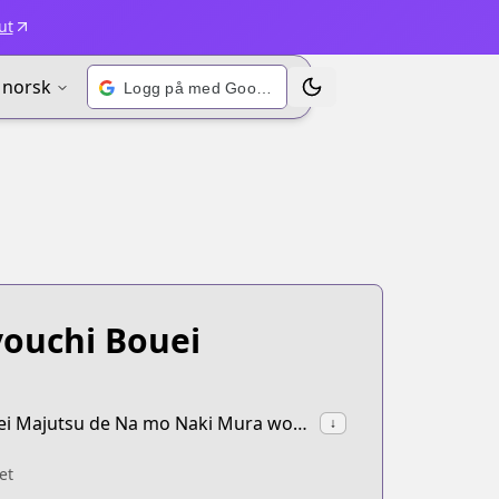
ut
norsk
Logg på med Google
Bytt tema
youchi Bouei
synonyms:Okiraku Ryoushu no Tanoshii Ryouchi Bouei: Seisankei Majutsu de Na mo Naki Mura wo Saikyou no Jousai Toshi ni,Fun Territory Defense by the Optimistic Lord
↓
et