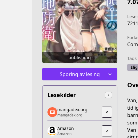
7.0
Lese
721
Forla
Com
publishing
Tags
Elig
Sporing av lesing
Ove
Lesekilder
↓
Van,
mangadex.org
tidl
mangadex.org
mangadex.org
barn
mangadex.org
https://mangadex.org/title/9afe47ee-
som 
Amazon
Amazon
Van 
Amazon
Amazon
sitt