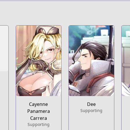
s.html?id=187259
n-territory-defense-of-the-easy-going-lord-the-nameless-v
t
ries/easygoing-territory-defense-by-the-optimistic-lord-pr
Cayenne
Dee
Supporting
Panamera
Carrera
Supporting