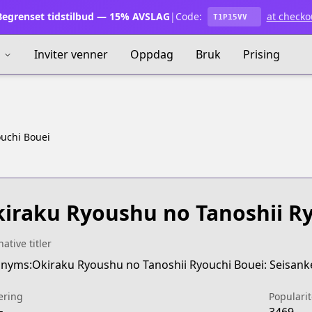
egrenset tidstilbud — 15% AVSLAG
|
Code:
at checko
T1P15VV
s
Inviter venner
Oppdag
Bruk
Prising
ouchi Bouei
iraku Ryoushu no Tanoshii R
native titler
ering
Popularit