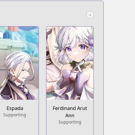
↓
illage-is-made-into-the-strongest-fortified-city-by-produc
oduction-magic-turns-a-nameless-village-into-the-strongest
Espada
Ferdinand Arut
Supporting
Ann
Supporting