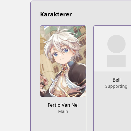
https://www.mangaupdates.com/serie
novelUpdates
Karakterer
novelUpdates
https://www.novelupdates.com/series/fu
Book☆Walker
Book☆Walker
https://bookwalker.jp/series/342851/lis
Official English
Official English
https://sevenseasentertainment.com/se
Bell
Supporting
Fertio Van Nei
Main