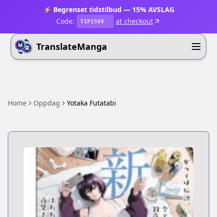
⚡ Begrenset tidstilbud — 15% AVSLAG
Code:
at checkout
T1P15VV
TranslateManga
Home
Oppdag
Yotaka Futatabi