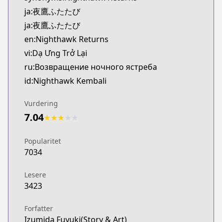
ja:夜鷹ふたたび
ja:夜鷹ふたたび
en:Nighthawk Returns
vi:Dạ Ưng Trở Lại
ru:Возвращение ночного ястреба
id:Nighthawk Kembali
Vurdering
7.04
★
★
★
★
★
Popularitet
7034
Lesere
3423
Forfatter
Izumida Fuyuki(Story & Art)