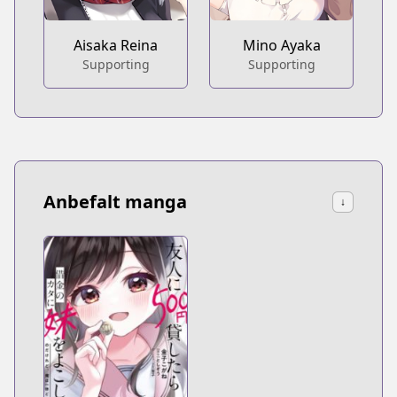
Aisaka Reina
Mino Ayaka
Supporting
Supporting
Anbefalt manga
↓