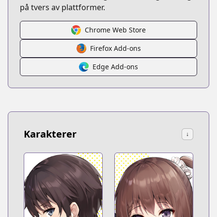
på tvers av plattformer.
Chrome Web Store
Firefox Add-ons
Edge Add-ons
Karakterer
↓