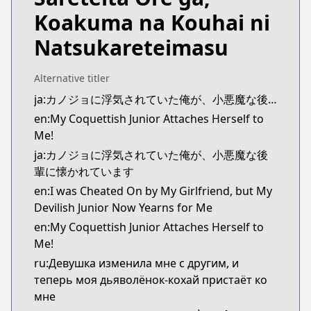
https://www.mangaupdates.com/series.html?id=
Koakuma na Kouhai ni
Natsukareteimasu
Alternative titler
ja:カノジョに浮気されていた俺が、小悪魔な後輩に懐かれています
en:My Coquettish Junior Attaches Herself to
Me!
ja:カノジョに浮気されていた俺が、小悪魔な後
輩に懐かれています
en:I was Cheated On by My Girlfriend, but My
Devilish Junior Now Yearns for Me
en:My Coquettish Junior Attaches Herself to
Me!
ru:Девушка изменила мне с другим, и
теперь моя дьяволёнок-кохай пристаёт ко
мне