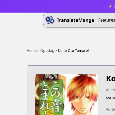
⚡ B
TranslateManga
Feature
Home
Oppdag
Kono Oto Tomare!
Ko
Alter
syno
Vurd