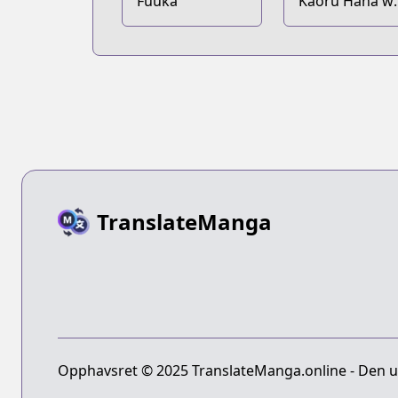
Fuuka
Kaoru Hana w
Rin to Saku
TranslateManga
Opphavsret © 2025 TranslateManga.online - Den ult