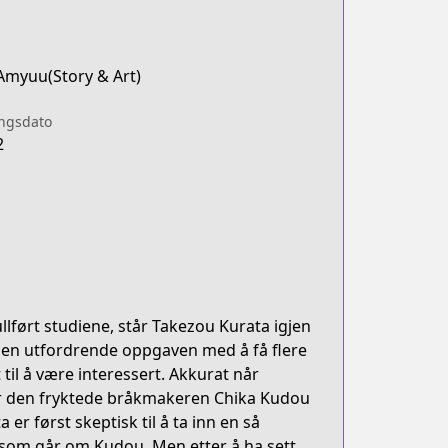
Amyuu(Story & Art)
ingsdato
2
lført studiene, står Takezou Kurata igjen
den utfordrende oppgaven med å få flere
til å være interessert. Akkurat når
er den fryktede bråkmakeren Chika Kudou
er først skeptisk til å ta inn en så
 som går om Kudou. Men etter å ha sett