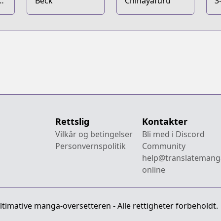
a
Beck
Chihayafuru
3
Rettslig
Kontakter
Vilkår og betingelser
Bli med i Discord
Personvernspolitik
Community
help@translatemang
online
imative manga-oversetteren - Alle rettigheter forbeholdt.