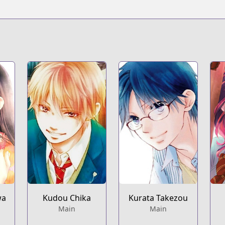
/13932016480028992984
ds-life-t1
konoototomare/
wa
Kudou Chika
Kurata Takezou
Main
Main