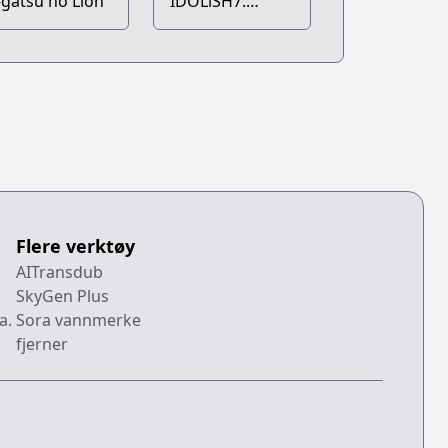
-gatsu no Lion
IDOLiSH7:
Re:member
Flere verktøy
AITransdub
SkyGen Plus
a.
Sora vannmerke
fjerner