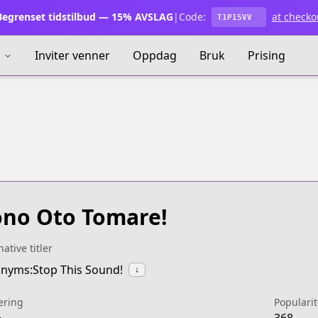
egrenset tidstilbud — 15% AVSLAG
|
Code:
at checko
T1P15VV
s
Inviter venner
Oppdag
Bruk
Prising
no Oto Tomare!
native titler
nyms:Stop This Sound!
↓
ering
Popularit