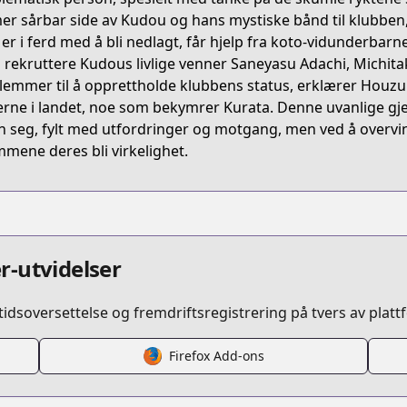
FHCY
er sårbar side av Kudou og hans mystiske bånd til klubben
er i ferd med å bli nedlagt, får hjelp fra koto-vidunderbar
å rekruttere Kudous livlige venner Saneyasu Adachi, Michi
/kono-oto-tomare
emmer til å opprettholde klubbens status, erklærer Houzuki 
lerne i landet, noe som bekymrer Kurata. Denne uvanlige gj
n seg, fylt med utfordringer og motgang, men ved å overvin
/216753/
mene deres bli virkelighet.
/13932016480028992984
r-utvidelser
idsoversettelse og fremdriftsregistrering på tvers av platt
s.html?id=81200
Firefox Add-ons