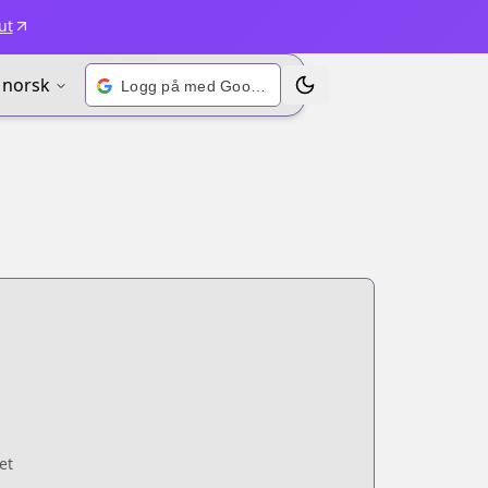
ut
norsk
Logg på med Google
Bytt tema
et