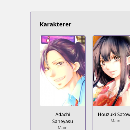
https://bookwalker.jp/series/13771/list
Shonen Jump Plus
Shonen Jump Plus
https://shonenjumpplus.com/episode
Karakterer
Official Site
Official Site
https://www.akata.fr/publications/soun
Official Site
Official Site
http://jumpsq.shueisha.co.jp/rensai/
Houzuki Sato
Adachi
Main
Saneyasu
Main