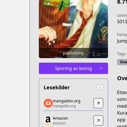
8.7
Lese
501
Forla
Jump
publishing
Tags
Dra
Sporing av lesing
Ove
Lesekilder
↓
Ette
mangadex.org
som 
mangadex.org
mangadex.org
medl
mangadex.org
https://mangadex.org/title/df9be021-
Kura
Amazon
Amazon
opp 
Amazon
Amazon
prob