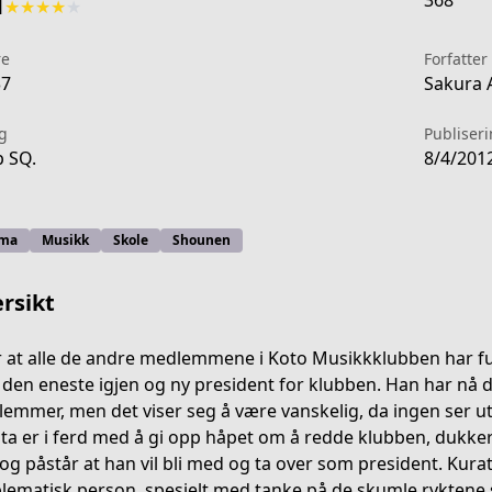
368
1
★
★
★
★
★
re
Forfatter
37
Sakura 
g
Publiser
 SQ.
8/4/201
ma
Musikk
Skole
Shounen
rsikt
r at alle de andre medlemmene i Koto Musikkklubben har ful
den eneste igjen og ny president for klubben. Han har nå 
emmer, men det viser seg å være vanskelig, da ingen ser ut 
ff37-419e-ba6e-dda3e28eb763
ta er i ferd med å gi opp håpet om å redde klubben, dukk
og påstår at han vil bli med og ta over som president. Kurata 
lematisk person, spesielt med tanke på de skumle ryktene