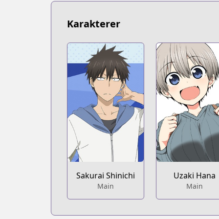
https://www.mangaupdates.com/series
Book☆Walker
Karakterer
Book☆Walker
https://bookwalker.jp/series/166064/lis
Sakurai Shinichi
Uzaki Hana
Main
Main