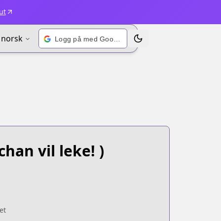
ut
norsk
Logg på med Google
Bytt tema
chan vil leke! )
et