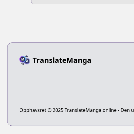
Soto Uzaki
TranslateManga
Opphavsret © 2025 TranslateManga.online - Den ult