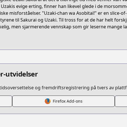
3R8X
 Uzakis evige erting, finner han likevel glede i de morsomme
ske misforståelser. "Uzaki-chan wa Asobitai!" er en slice-of
yrene til Sakurai og Uzaki. Til tross for at de har helt forskj
uzaki-chan-wants-to-hang-out
elig, men sjarmerende vennskap som gir leserne mange lat
/465452/
r-utvidelser
idsoversettelse og fremdriftsregistrering på tvers av platt
4657_S
Firefox Add-ons