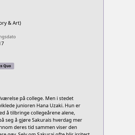
ory & Art)
ingsdato
17
us Quo
lværelse på college. Men i stedet
tviklede junioren Hana Uzaki. Hun er
d å tilbringe collegeårene alene,
på seg å gjøre Sakurais hverdag mer
jennom deres tid sammen viser den
e gøy. Selv om Sakurai ofte blir irritert