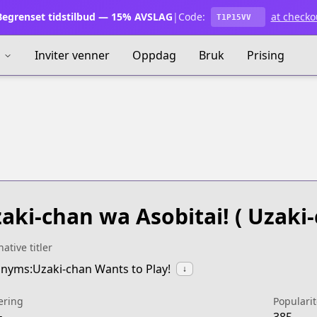
egrenset tidstilbud — 15% AVSLAG
|
Code:
at checko
T1P15VV
s
Inviter venner
Oppdag
Bruk
Prising
aki-chan wa Asobitai!
( Uzaki-
native titler
nyms:Uzaki-chan Wants to Play!
↓
ering
Popularit