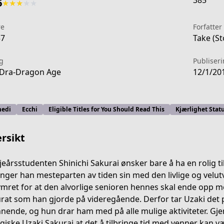
385
6
★
★
★
★
★
re
Forfatter
57
Take (St
g
Publiser
Dra-Dragon Age
12/1/20
edi
Ecchi
Eligible Titles for You Should Read This
Kjærlighet Stat
rsikt
jeårsstudenten Shinichi Sakurai ønsker bare å ha en rolig ti
ringer han mesteparten av tiden sin med den livlige og velu
mret for at den alvorlige senioren hennes skal ende opp me
8b12-4a4d-9c6d-2487028fe319
rat som han gjorde på videregående. Derfor tar Uzaki det 
nende, og hun drar ham med på alle mulige aktiviteter. G
giske Uzaki Sakurai at det å tilbringe tid med venner kan vær