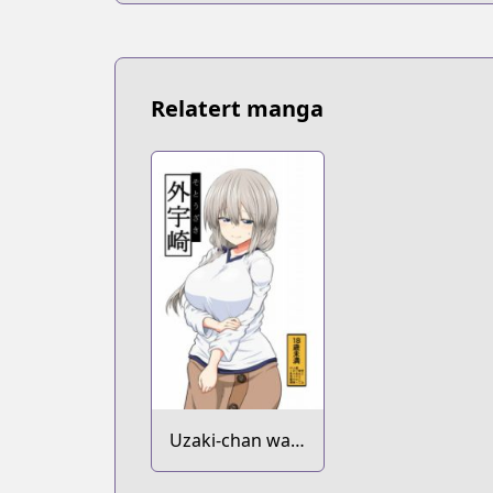
Relatert manga
Uzaki-chan wa
Asobitai! dj -