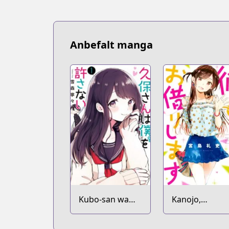
Anbefalt manga
Kubo-san wa
Kanojo,
Mob wo
Okarishimasu
Yurusanai