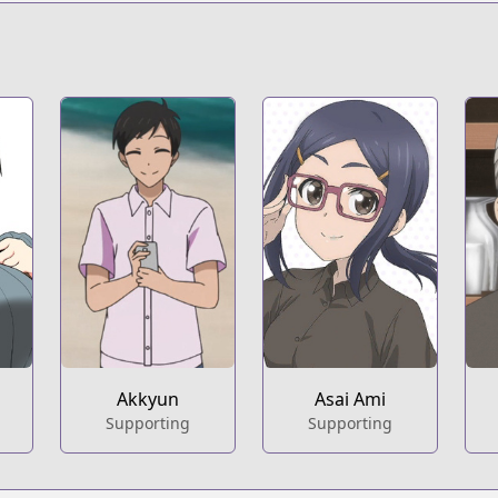
.html?id=rvgofuj
t
Akkyun
Asai Ami
Supporting
Supporting