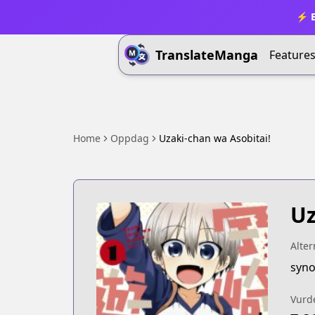
⚡ B
TranslateManga
Feature
Home
Oppdag
Uzaki-chan wa Asobitai!
Uz
Alter
syno
Vurd