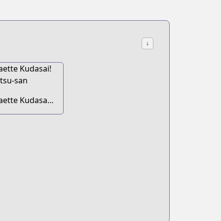
↓
aette Kudasai!
kutsu-san