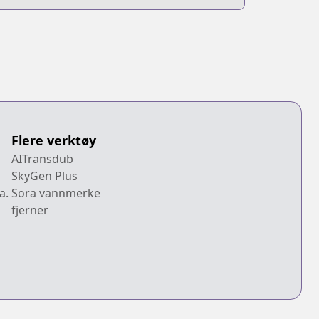
Flere verktøy
AITransdub
SkyGen Plus
a.
Sora vannmerke
fjerner