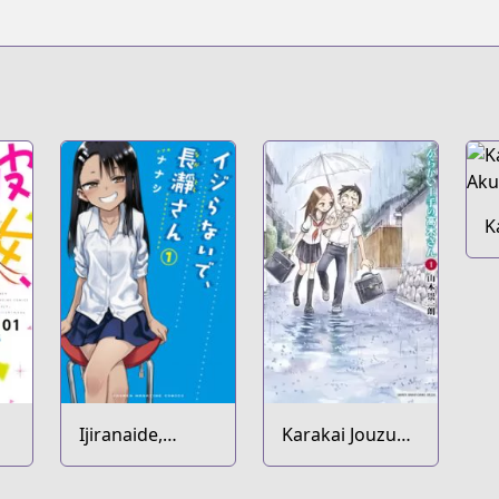
K
A
Ijiranaide,
Karakai Jouzu
Nagatoro-san
no Takagi-san