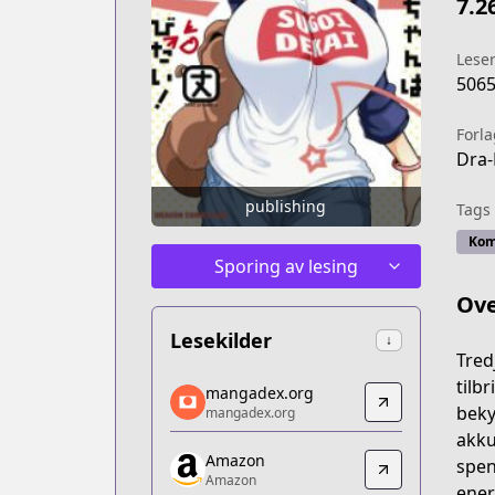
7.2
Lese
506
Forla
Dra-
publishing
Tags
Kom
Sporing av lesing
Ove
Lesekilder
↓
Tred
mangadex.org
tilb
mangadex.org
mangadex.org
beky
mangadex.org
https://mangadex.org/title/5a90308a-
akku
Amazon
Amazon
spen
Amazon
Amazon
ener